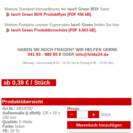
Weitere Standard-Versandboxen der
laio® Green BOX
Serie:
laio® Green BOX Produktflyer [PDF 456 kB].
Weitere Produkte unserer Eigenmarke
laio® Green
finden Sie hier:
laio® Green Produktbroschüre [PDF 6.603 kB].
HABEN SIE NOCH FRAGEN? WIR HELFEN GERNE.
041 93 - 980 55 0
ODER
info@hilde24.de
(Montag - Donnerstag 8:00 - 16:30 Uhr & Freitag 8:00 - 15:00 Uhr)
ab 0,39 € / Stück
Produktübersicht
Art.Nr.:
AB1970D
Menge
Außenmaße (LxBxH):
135 x 50 x
-
+
Stück
230 mm
Qualität:
E-Welle
Warenkorb hinzufügen
Farbe:
braun
VE:
20 St.