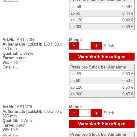
bis 59
0,49 €
ab 60
0,44 €
ab 120
0,42 €
ab 300
0,39 €
Art.Nr.:
AB1970G
Menge
Außenmaße (LxBxH):
160 x 50 x
-
+
Stück
250 mm
Qualität:
E-Welle
Warenkorb hinzufügen
Farbe:
braun
VE:
20 St.
Details...
Preis pro Stück bei Abnahme
bis 59
0,59 €
ab 60
0,53 €
ab 120
0,50 €
ab 300
0,47 €
Art.Nr.:
AB1970I
Menge
Außenmaße (LxBxH):
235 x 80 x
-
+
Stück
335 mm
Qualität:
D-Welle
Warenkorb hinzufügen
Farbe:
braun
VE:
10 St.
Details...
Preis pro Stück bei Abnahme