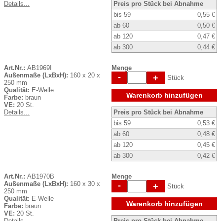
Details...
Preis pro Stück bei Abnahme
bis 59
0,55 €
ab 60
0,50 €
ab 120
0,47 €
ab 300
0,44 €
Art.Nr.:
AB1969I
Menge
Außenmaße (LxBxH):
160 x 20 x
-
+
Stück
250 mm
Qualität:
E-Welle
Warenkorb hinzufügen
Farbe:
braun
VE:
20 St.
Details...
Preis pro Stück bei Abnahme
bis 59
0,53 €
ab 60
0,48 €
ab 120
0,45 €
ab 300
0,42 €
Art.Nr.:
AB1970B
Menge
Außenmaße (LxBxH):
160 x 30 x
-
+
Stück
250 mm
Qualität:
E-Welle
Warenkorb hinzufügen
Farbe:
braun
VE:
20 St.
Details...
Preis pro Stück bei Abnahme