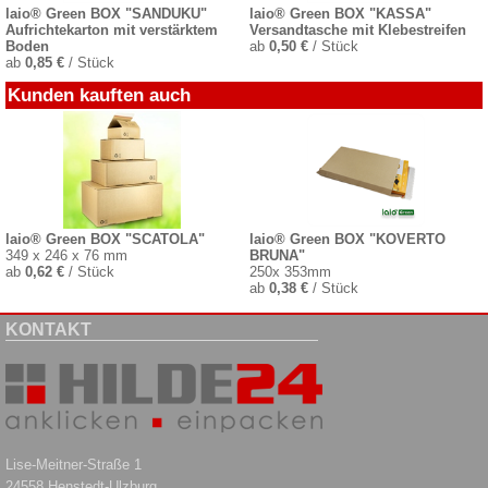
laio® Green BOX "SANDUKU"
laio® Green BOX "KASSA"
Aufrichtekarton mit verstärktem
Versandtasche mit Klebestreifen
Boden
ab
0,50 €
/ Stück
ab
0,85 €
/ Stück
Kunden kauften auch
laio® Green BOX "SCATOLA"
laio® Green BOX "KOVERTO
349 x 246 x 76 mm
BRUNA"
ab
0,62 €
/ Stück
250x 353mm
ab
0,38 €
/ Stück
KONTAKT
Lise-Meitner-Straße 1
24558 Henstedt-Ulzburg