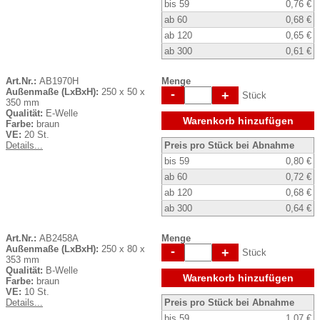
bis 59
0,76 €
ab 60
0,68 €
ab 120
0,65 €
ab 300
0,61 €
Art.Nr.:
AB1970H
Menge
Außenmaße (LxBxH):
250 x 50 x
-
+
Stück
350 mm
Qualität:
E-Welle
Warenkorb hinzufügen
Farbe:
braun
VE:
20 St.
Details...
Preis pro Stück bei Abnahme
bis 59
0,80 €
ab 60
0,72 €
ab 120
0,68 €
ab 300
0,64 €
Art.Nr.:
AB2458A
Menge
Außenmaße (LxBxH):
250 x 80 x
-
+
Stück
353 mm
Qualität:
B-Welle
Warenkorb hinzufügen
Farbe:
braun
VE:
10 St.
Details...
Preis pro Stück bei Abnahme
bis 59
1,07 €