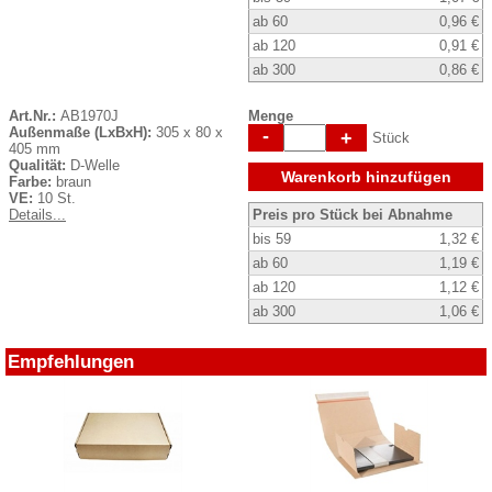
ab 60
0,96 €
ab 120
0,91 €
ab 300
0,86 €
Art.Nr.:
AB1970J
Menge
Außenmaße (LxBxH):
305 x 80 x
-
+
Stück
405 mm
Qualität:
D-Welle
Warenkorb hinzufügen
Farbe:
braun
VE:
10 St.
Details...
Preis pro Stück bei Abnahme
bis 59
1,32 €
ab 60
1,19 €
ab 120
1,12 €
ab 300
1,06 €
Empfehlungen