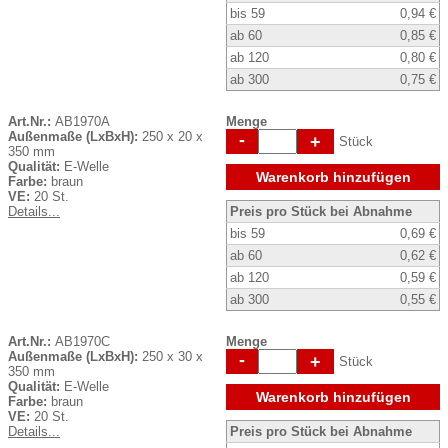
bis 59
0,94 €
ab 60
0,85 €
ab 120
0,80 €
ab 300
0,75 €
Art.Nr.:
AB1970A
Menge
Außenmaße (LxBxH):
250 x 20 x
-
+
Stück
350 mm
Qualität:
E-Welle
Warenkorb hinzufügen
Farbe:
braun
VE:
20 St.
Details...
Preis pro Stück bei Abnahme
bis 59
0,69 €
ab 60
0,62 €
ab 120
0,59 €
ab 300
0,55 €
Art.Nr.:
AB1970C
Menge
Außenmaße (LxBxH):
250 x 30 x
-
+
Stück
350 mm
Qualität:
E-Welle
Warenkorb hinzufügen
Farbe:
braun
VE:
20 St.
Details...
Preis pro Stück bei Abnahme