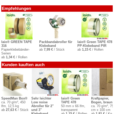
Empfehlungen
laio® GREEN TAPE
Packbandabroller für
laio® Green TAPE 478
316
Klebeband
PP-Klebeband PIR
Papierklebebänder-
ab
7,99 €
/ Stück
ab
1,15 €
/ Rollen
Serien
ab
1,34 €
/ Rollen
Kunden kauften auch
SpeedMan Box®
Sehr leichter
laio® Green
Kraftpapier,
ca. 70 g/m², 450
Low noise
TAPE 478
Bogen, braun
lfm, 12,5 kg
Abroller für 2"
50 mm x 66 lfm,
ca. 70 g/m², 75
ab
27,63 €
/ Stück
und 3"
transparent
cm x 100 cm
Klebeband
ab
1,15 €
/ Rollen
ab
1,81 €
/ Kg