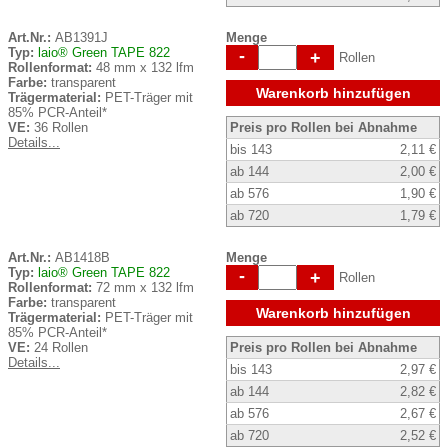
Art.Nr.:
AB1391J
Menge
Typ:
laio® Green TAPE 822
-
+
Rollen
Rollenformat:
48 mm x 132 lfm
Farbe:
transparent
Warenkorb hinzufügen
Trägermaterial:
PET-Träger mit
85% PCR-Anteil*
VE:
36 Rollen
Preis pro Rollen bei Abnahme
Details...
bis 143
2,11 €
ab 144
2,00 €
ab 576
1,90 €
ab 720
1,79 €
Art.Nr.:
AB1418B
Menge
Typ:
laio® Green TAPE 822
-
+
Rollen
Rollenformat:
72 mm x 132 lfm
Farbe:
transparent
Warenkorb hinzufügen
Trägermaterial:
PET-Träger mit
85% PCR-Anteil*
VE:
24 Rollen
Preis pro Rollen bei Abnahme
Details...
bis 143
2,97 €
ab 144
2,82 €
ab 576
2,67 €
ab 720
2,52 €