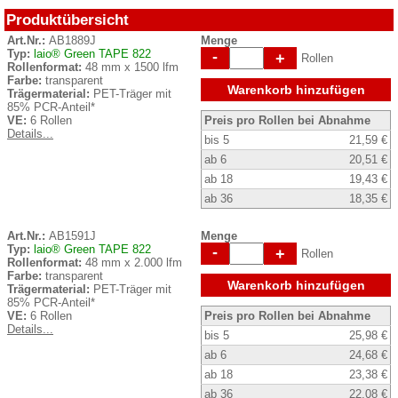
Produktübersicht
Art.Nr.:
AB1889J
Menge
Typ:
laio® Green TAPE 822
-
+
Rollen
Rollenformat:
48 mm x 1500 lfm
Farbe:
transparent
Warenkorb hinzufügen
Trägermaterial:
PET-Träger mit
85% PCR-Anteil*
VE:
6 Rollen
Preis pro Rollen bei Abnahme
Details...
bis 5
21,59 €
ab 6
20,51 €
ab 18
19,43 €
ab 36
18,35 €
Art.Nr.:
AB1591J
Menge
Typ:
laio® Green TAPE 822
-
+
Rollen
Rollenformat:
48 mm x 2.000 lfm
Farbe:
transparent
Warenkorb hinzufügen
Trägermaterial:
PET-Träger mit
85% PCR-Anteil*
VE:
6 Rollen
Preis pro Rollen bei Abnahme
Details...
bis 5
25,98 €
ab 6
24,68 €
ab 18
23,38 €
ab 36
22,08 €