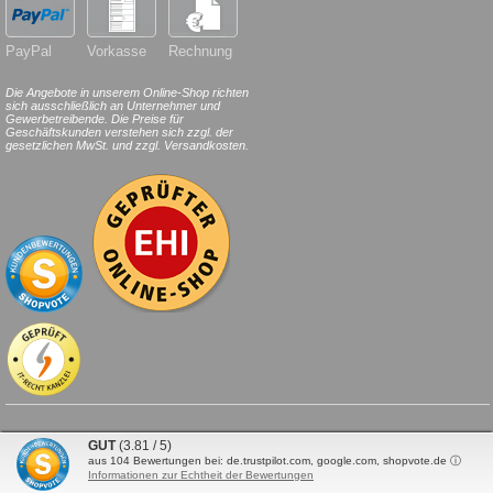
PayPal
Vorkasse
Rechnung
Die Angebote in unserem Online-Shop richten
sich ausschließlich an Unternehmer und
Gewerbetreibende. Die Preise für
Geschäftskunden verstehen sich zzgl. der
gesetzlichen MwSt. und zzgl. Versandkosten.
© 2026
HILDE
24
.de
. Alle Rechte
GUT
(3.81 / 5)
vorbehalten.
aus
104
Bewertungen bei: de.trustpilot.com, google.com, shopvote.de ⓘ
Informationen zur Echtheit der Bewertungen