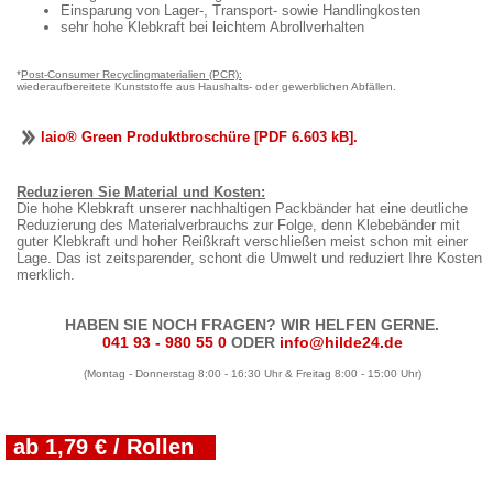
Einsparung von Lager-, Transport- sowie Handlingkosten
sehr hohe Klebkraft bei leichtem Abrollverhalten
*
Post-Consumer Recyclingmaterialien (PCR):
wiederaufbereitete Kunststoffe aus Haushalts- oder gewerblichen Abfällen.
laio® Green Produktbroschüre [PDF 6.603 kB].
Reduzieren Sie Material und Kosten:
Die hohe Klebkraft unserer nachhaltigen Packbänder hat eine deutliche
Reduzierung des Materialverbrauchs zur Folge, denn Klebebänder mit
guter Klebkraft und hoher Reißkraft verschließen meist schon mit einer
Lage. Das ist zeitsparender, schont die Umwelt und reduziert Ihre Kosten
merklich.
HABEN SIE NOCH FRAGEN? WIR HELFEN GERNE.
041 93 - 980 55 0
ODER
info@hilde24.de
(Montag - Donnerstag 8:00 - 16:30 Uhr & Freitag 8:00 - 15:00 Uhr)
ab 1,79 € / Rollen