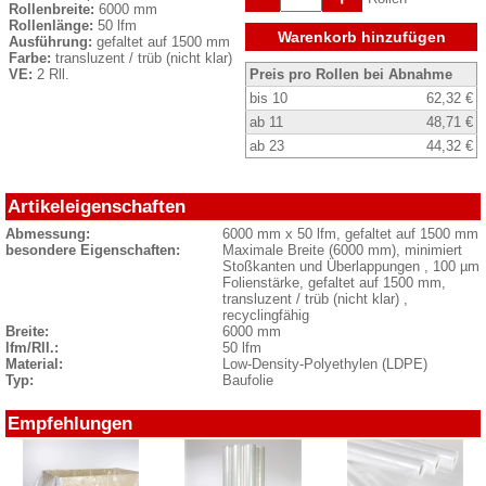
Rollenbreite:
6000 mm
Rollenlänge:
50 lfm
Warenkorb hinzufügen
Ausführung:
gefaltet auf 1500 mm
Farbe:
transluzent / trüb (nicht klar)
VE:
2 Rll.
Preis pro Rollen bei Abnahme
bis 10
62,32 €
ab 11
48,71 €
ab 23
44,32 €
Artikeleigenschaften
Abmessung:
6000 mm x 50 lfm, gefaltet auf 1500 mm
besondere Eigenschaften:
Maximale Breite (6000 mm), minimiert
Stoßkanten und Überlappungen , 100 µm
Folienstärke, gefaltet auf 1500 mm,
transluzent / trüb (nicht klar) ,
recyclingfähig
Breite:
6000 mm
lfm/Rll.:
50 lfm
Material:
Low-Density-Polyethylen (LDPE)
Typ:
Baufolie
Empfehlungen