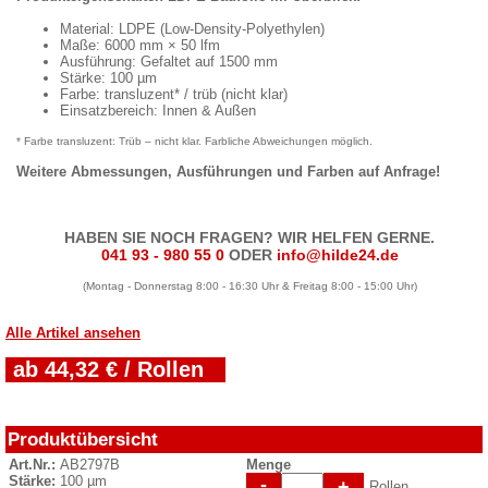
Material: LDPE (Low-Density-Polyethylen)
Maße: 6000 mm × 50 lfm
Ausführung: Gefaltet auf 1500 mm
Stärke: 100 µm
Farbe: transluzent* / trüb (nicht klar)
Einsatzbereich: Innen & Außen
* Farbe transluzent: Trüb – nicht klar. Farbliche Abweichungen möglich.
Weitere Abmessungen, Ausführungen und Farben auf Anfrage!
HABEN SIE NOCH FRAGEN? WIR HELFEN GERNE.
041 93 - 980 55 0
ODER
info@hilde24.de
(Montag - Donnerstag 8:00 - 16:30 Uhr & Freitag 8:00 - 15:00 Uhr)
Alle Artikel ansehen
ab 44,32 € / Rollen
Produktübersicht
Art.Nr.:
AB2797B
Menge
Stärke:
100 µm
-
+
Rollen