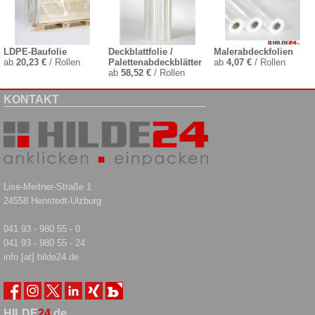
LDPE-Baufolie
Deckblattfolie /
Malerabdeckfolien
ab
20,23 €
/ Rollen
Palettenabdeckblätter
ab
4,07 €
/ Rollen
ab
58,52 €
/ Rollen
KONTAKT
Lise-Meitner-Straße 1
24558 Henstedt-Ulzburg
041 93 - 980 55 - 0
041 93 - 980 55 - 24
info [at] hilde24.de
HILDE
24
.de