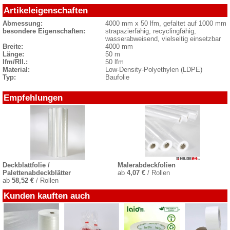
Artikeleigenschaften
Abmessung:
4000 mm x 50 lfm, gefaltet auf 1000 mm
besondere Eigenschaften:
strapazierfähig, recyclingfähig,
wasserabweisend, vielseitig einsetzbar
Breite:
4000 mm
Länge:
50 m
lfm/Rll.:
50 lfm
Material:
Low-Density-Polyethylen (LDPE)
Typ:
Baufolie
Empfehlungen
Deckblattfolie /
Malerabdeckfolien
Palettenabdeckblätter
ab
4,07 €
/ Rollen
ab
58,52 €
/ Rollen
Kunden kauften auch