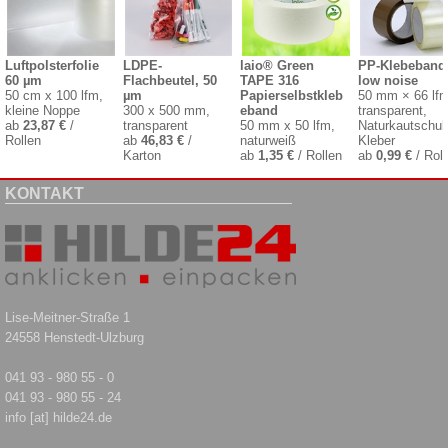
Luftpolsterfolie
LDPE-
laio® Green
PP-Klebeband
60 µm
Flachbeutel, 50
TAPE 316
low noise
50 cm x 100 lfm,
µm
Papierselbstkleb
50 mm × 66 lfm
kleine Noppe
300 x 500 mm,
eband
transparent,
ab
23,87 €
/
transparent
50 mm x 50 lfm,
Naturkautschuk
Rollen
ab
46,83 €
/
naturweiß
Kleber
Karton
ab
1,35 €
/ Rollen
ab
0,99 €
/ Roll
KONTAKT
Lise-Meitner-Straße 1
24558 Henstedt-Ulzburg
041 93 - 980 55 - 0
041 93 - 980 55 - 24
info [at] hilde24.de