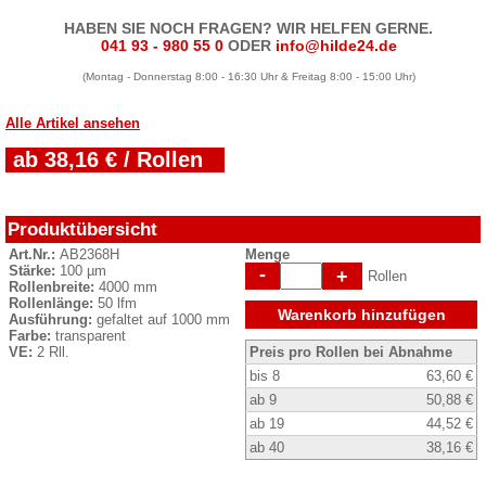
HABEN SIE NOCH FRAGEN? WIR HELFEN GERNE.
041 93 - 980 55 0
ODER
info@hilde24.de
(Montag - Donnerstag 8:00 - 16:30 Uhr & Freitag 8:00 - 15:00 Uhr)
Alle Artikel ansehen
ab 38,16 € / Rollen
Produktübersicht
Art.Nr.:
AB2368H
Menge
Stärke:
100 µm
-
+
Rollen
Rollenbreite:
4000 mm
Rollenlänge:
50 lfm
Warenkorb hinzufügen
Ausführung:
gefaltet auf 1000 mm
Farbe:
transparent
VE:
2 Rll.
Preis pro Rollen bei Abnahme
bis 8
63,60 €
ab 9
50,88 €
ab 19
44,52 €
ab 40
38,16 €