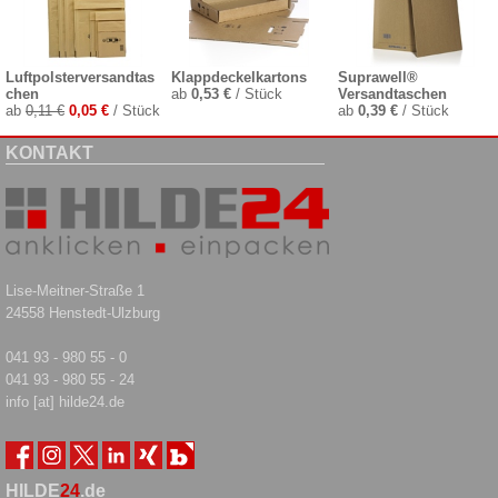
Luftpolsterversandtas
Klappdeckelkartons
Suprawell®
chen
ab
0,53 €
/ Stück
Versandtaschen
ab
0,11 €
0,05 €
/ Stück
ab
0,39 €
/ Stück
KONTAKT
Lise-Meitner-Straße 1
24558 Henstedt-Ulzburg
041 93 - 980 55 - 0
041 93 - 980 55 - 24
info [at] hilde24.de
HILDE
24
.de