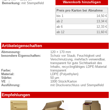
Warenkorb hinzufügen
Bemerkung:
mit Stempelfeld
Preis pro Karton bei Abnahme
bis 1
14,50 €
ab 2
13,34 €
ab 6
12,33 €
ab 12
11,60 €
Artikeleigenschaften
Abmessung:
120 × 170 mm
besondere Eigenschaften:
Schutz vor Staub, Feuchtigkeit und
Verschmutzung, mehrfach verwendbar,
transparent für gute Sichtbarkeit des
Inhalts, recyclingfähiges LDPE-Material
Farbe:
transparent
Material:
LDPE (Polyethylen)
Stärke:
50 µm
VE :
1000 Stück/Karton
Ausführung:
mit Druckverschluss und Stempelfeld
Empfehlungen