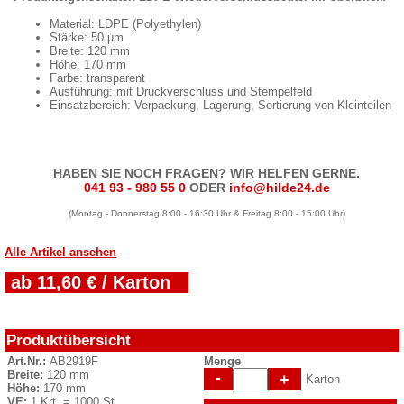
Material: LDPE (Polyethylen)
Stärke: 50 µm
Breite: 120 mm
Höhe: 170 mm
Farbe: transparent
Ausführung: mit Druckverschluss und Stempelfeld
Einsatzbereich: Verpackung, Lagerung, Sortierung von Kleinteilen
HABEN SIE NOCH FRAGEN? WIR HELFEN GERNE.
041 93 - 980 55 0
ODER
info@hilde24.de
(Montag - Donnerstag 8:00 - 16:30 Uhr & Freitag 8:00 - 15:00 Uhr)
Alle Artikel ansehen
ab 11,60 € / Karton
Produktübersicht
Art.Nr.:
AB2919F
Menge
Breite:
120 mm
-
+
Karton
Höhe:
170 mm
VE:
1 Krt. = 1000 St.