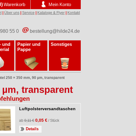
0)
Warenkorb
Mein Konto
t
|
Über uns
|
Service
|
Kataloge & Flyer
|
Kontakt
 980 55 0
bestellung@hilde24.de
- und
Papier und
Sonstiges
erial
Pappe
el 250 × 350 mm, 90 µm, transparent
 µm, transparent
fehlungen
Luftpolsterversandtaschen
0,05 €
ab
0,11 €
/ Stück
Details