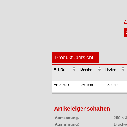
A
Produktübersicht
Art.Nr.
Breite
Höhe
AB2920D
250 mm
350 mm
Artikeleigenschaften
Abmessung:
250 × 
Ausführung:
Druckv