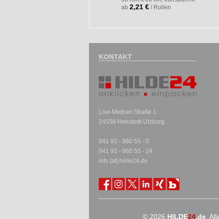
2,21 €
ab
/ Rollen
KONTAKT
Lise-Meitner-Straße 1
24558 Henstedt-Ulzburg
041 93 - 980 55 - 0
041 93 - 980 55 - 24
info [at] hilde24.de
© 2026
HILDE
24
.de
. Al