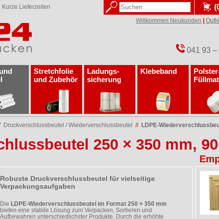
(
✓
Kurze Lieferzeiten
Willkommen Neukunden
|
Outle
041 93 –
 und
Stretchfolie
Ladungs­
Klebeband
Polster
l
und Zubehör
sicherung
Füllmat
/
Druckverschlussbeutel / Wiederverschlussbeutel
//
LDPE-Wiederverschlussbeut
hlussbeutel 250 × 350 mm, 90
Emp
Robuste Druckverschlussbeutel für vielseitige
Verpackungsaufgaben
Die
LDPE-Wiederverschlussbeutel im Format 250 × 350 mm
bieten eine stabile Lösung zum Verpacken, Sortieren und
Aufbewahren unterschiedlichster Produkte. Durch die erhöhte