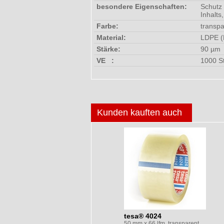
besondere Eigenschaften:
Schutz 
Inhalts
Farbe:
transpa
Material:
LDPE (
Stärke:
90 µm
VE :
1000 S
Kunden kauften auch
tesa® 4024
50 mm x 66 lfm, transparent