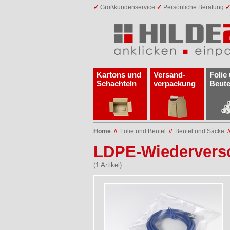
✓
Großkundenservice
✓
Persönliche Beratung
Kartons und
Versand­
Folie
Schachteln
verpackung
Beute
Home
//
Folie und Beutel
//
Beutel und Säcke
/
LDPE-Wiederversc
(1 Artikel)