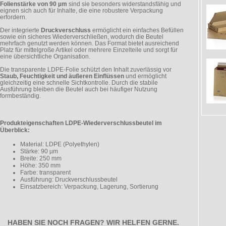
Folienstärke von 90 µm
sind sie besonders widerstandsfähig und
eignen sich auch für Inhalte, die eine robustere Verpackung
erfordern.
Der integrierte
Druckverschluss
ermöglicht ein einfaches Befüllen
sowie ein sicheres Wiederverschließen, wodurch die Beutel
mehrfach genutzt werden können. Das Format bietet ausreichend
Platz für mittelgroße Artikel oder mehrere Einzelteile und sorgt für
eine übersichtliche Organisation.
Die transparente LDPE-Folie schützt den Inhalt zuverlässig vor
Staub, Feuchtigkeit und äußeren Einflüssen
und ermöglicht
gleichzeitig eine schnelle Sichtkontrolle. Durch die stabile
Ausführung bleiben die Beutel auch bei häufiger Nutzung
formbeständig.
Produkteigenschaften LDPE-Wiederverschlussbeutel im
Überblick:
Material: LDPE (Polyethylen)
Stärke: 90 µm
Breite: 250 mm
Höhe: 350 mm
Farbe: transparent
Ausführung: Druckverschlussbeutel
Einsatzbereich: Verpackung, Lagerung, Sortierung
HABEN SIE NOCH FRAGEN? WIR HELFEN GERNE.