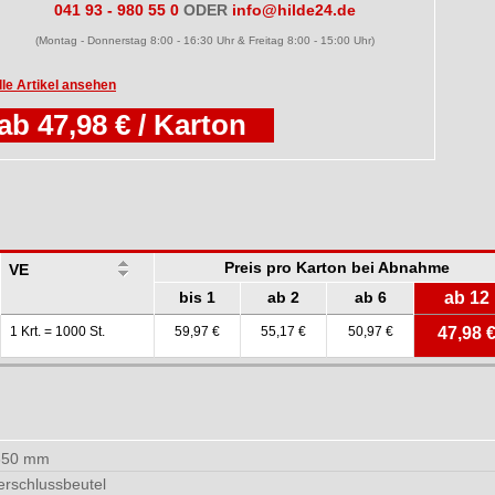
041 93 - 980 55 0
ODER
info@hilde24.de
(Montag - Donnerstag 8:00 - 16:30 Uhr & Freitag 8:00 - 15:00 Uhr)
lle Artikel ansehen
ab 47,98 € / Karton
Preis pro Karton bei Abnahme
VE
bis 1
ab 2
ab 6
ab 12
1 Krt. = 1000 St.
59,97 €
55,17 €
50,97 €
47,98 
350 mm
erschlussbeutel