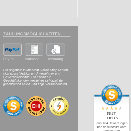
ZAHLUNGSMÖGLICHKEITEN
PayPal
Vorkasse
Rechnung
Die Angebote in unserem Online-Shop richten
sich ausschließlich an Unternehmer und
Gewerbetreibende. Die Preise für
Geschäftskunden verstehen sich zzgl. der
gesetzlichen MwSt. und zzgl. Versandkosten.
GUT
3.81 / 5
aus 104 Bewertungen
bei: de.trustpilot.com,
google.com,