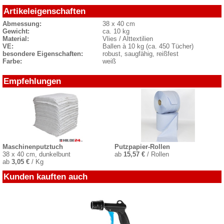
Artikeleigenschaften
Abmessung:
38 x 40 cm
Gewicht:
ca. 10 kg
Material:
Vlies / Alttextilien
VE:
Ballen à 10 kg (ca. 450 Tücher)
besondere Eigenschaften:
robust, saugfähig, reißfest
Farbe:
weiß
Empfehlungen
Maschinenputztuch
Putzpapier-Rollen
38 x 40 cm, dunkelbunt
ab
15,57 €
/ Rollen
ab
3,05 €
/ Kg
Kunden kauften auch