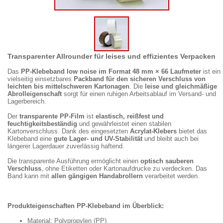
Transparenter Allrounder für leises und effizientes Verpacken
Das
PP-Klebeband low noise im Format 48 mm × 66 Laufmeter
ist ein
vielseitig einsetzbares
Packband für den sicheren Verschluss von
leichten bis mittelschweren Kartonagen
. Die
leise und gleichmäßige
Abrolleigenschaft
sorgt für einen ruhigen Arbeitsablauf im Versand- und
Lagerbereich.
Der
transparente PP-Film
ist
elastisch, reißfest und
feuchtigkeitsbeständig
und gewährleistet einen stabilen
Kartonverschluss. Dank des eingesetzten
Acrylat-Klebers
bietet das
Klebeband eine
gute Lager- und UV-Stabilität
und bleibt auch bei
längerer Lagerdauer zuverlässig haftend.
Die transparente Ausführung ermöglicht einen
optisch sauberen
Verschluss
, ohne Etiketten oder Kartonaufdrucke zu verdecken. Das
Band kann mit
allen gängigen Handabrollern
verarbeitet werden.
Produkteigenschaften PP-Klebeband im Überblick:
Material: Polypropylen (PP)