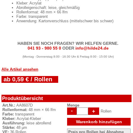
Kleber: Acrylat
Abrolleigenschaft: leise, gleichmäßig
Rollenformat: 48 mm × 66 lfm
Farbe: transparent
Anwendung: Kartonverschluss (mittelschwer bis schwer)
HABEN SIE NOCH FRAGEN? WIR HELFEN GERNE.
041 93 - 980 55 0
ODER
info@hilde24.de
(Montag - Donnerstag 8:00 - 16:30 Uhr & Freitag 8:00 - 15:00 Uhr)
Alle Artikel ansehen
ab 0,59 € / Rollen
Produktübersicht
Art.Nr.:
AA8607D
Menge
Rollenformat:
48 mm × 66 lfm
-
+
Rollen
Farbe:
transparent
Kleber:
Acrylat-Kleber
Warenkorb hinzufügen
Ausführung:
leise abrollend
Stärke:
48 µm
VE:
36 Rollen
Preis pro Rollen bei Abnahme