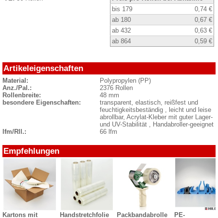
bis 179
0,74 €
ab 180
0,67 €
ab 432
0,63 €
ab 864
0,59 €
Artikeleigenschaften
Material:
Polypropylen (PP)
Anz./Pal.:
2376 Rollen
Rollenbreite:
48 mm
besondere Eigenschaften:
transparent, elastisch, reißfest und
feuchtigkeitsbeständig , leicht und leise
abrollbar, Acrylat-Kleber mit guter Lager-
und UV-Stabilität , Handabroller-geeignet
lfm/Rll.:
66 lfm
Empfehlungen
Kartons mit
Handstretchfolie
Packbandabrolle
PE-