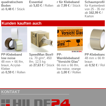
quadratischem
Essential
r für Klebeband
Schaumprofil
Boden
ab
5,83 €
/ Rollen
ab
7,99 €
/ Stück
für Kantenbreit
ab
0,48 €
/ Stück
von 25 - 35 m
ab
162,99 €
/
Karton
Kunden kauften auch
PP-Klebeband
SpeedMan Box®
PP-
PP-Klebeband
low noise
ca. 70 g/m², 450
Warnklebeband
48 mm x 66 lfm
48 mm × 66 lfm,
lfm, 12,5 kg
"Vorsicht Glas"
braun
braun, Acrylat-
ab
27,63 €
/ Stück
66 mm x 66 lfm,
ab
0,52 €
/ Roll
Kleber
low noise, orange
ab
0,59 €
/ Rollen
ab
1,00 €
/ Rollen
KONTAKT