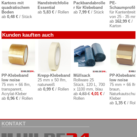
Kartons mit
Handstretchfolie
Packbandabrolle
PE-
quadratischem
Essential
r für Klebeband
Schaumprofil
Boden
ab
5,83 €
/ Rollen
ab
7,99 €
/ Stück
für Kantenbreit
ab
0,48 €
/ Stück
von 25 - 35 m
ab
162,99 €
/
Karton
Kunden kauften auch
PP-Klebeband
Krepp-Klebeband
Müllsack
PP-Klebeband
low noise
25 mm x 50 lfm,
Rollware 25
low noise
75 mm × 66 lfm,
naturweiß
Stück, 120 L, 700
75 mm × 66 lfm
transparent,
ab
0,99 €
/ Rollen
x 1100 mm, blau
braun,
Acrylat-Kleber
ab
4,83 €
4,01 €
/
Naturkautschuk
ab
0,96 €
/ Rollen
Rollen
Kleber
ab
1,35 €
/ Roll
KONTAKT