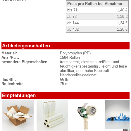
Preis pro Rollen bei Abnahme
bis 71
1,46 €
ab 72
1,39 €
ab 144
1,34 €
ab 432
1,28 €
Artikeleigenschaften
Material:
Polypropylen (PP)
Anz./Pal.:
1584 Rollen
besondere Eigenschaften:
transparent, elastisch, reißfest und
feuchtigkeitsbeständig , leicht und leise
abrollbar, sehr hohe Klebkraft,
Handabroller-geeignet
lfm/Rll.:
66 lfm
Rollenbreite:
75 mm
Empfehlungen