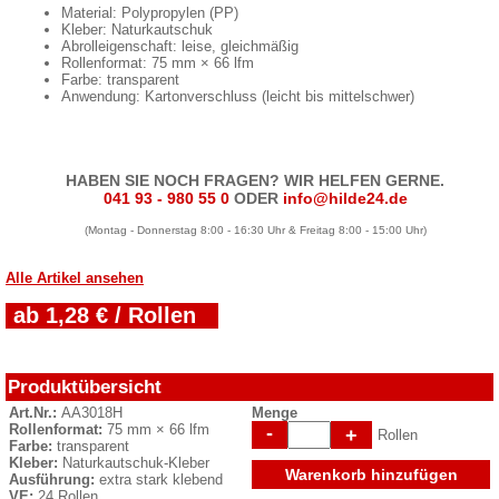
Material: Polypropylen (PP)
Kleber: Naturkautschuk
Abrolleigenschaft: leise, gleichmäßig
Rollenformat: 75 mm × 66 lfm
Farbe: transparent
Anwendung: Kartonverschluss (leicht bis mittelschwer)
HABEN SIE NOCH FRAGEN? WIR HELFEN GERNE.
041 93 - 980 55 0
ODER
info@hilde24.de
(Montag - Donnerstag 8:00 - 16:30 Uhr & Freitag 8:00 - 15:00 Uhr)
Alle Artikel ansehen
ab 1,28 € / Rollen
Produktübersicht
Art.Nr.:
AA3018H
Menge
Rollenformat:
75 mm × 66 lfm
-
+
Rollen
Farbe:
transparent
Kleber:
Naturkautschuk-Kleber
Warenkorb hinzufügen
Ausführung:
extra stark klebend
VE:
24 Rollen