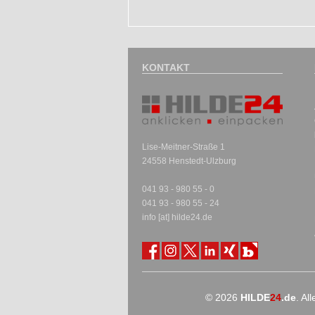
KONTAKT
Lise-Meitner-Straße 1
24558 Henstedt-Ulzburg
041 93 - 980 55 - 0
041 93 - 980 55 - 24
info [at] hilde24.de
© 2026
HILDE
24
.de
. Al