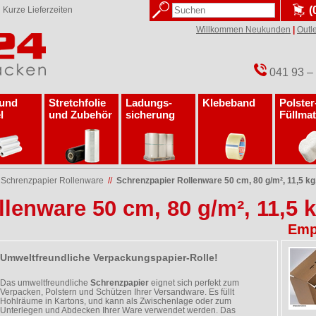
(
✓
Kurze Lieferzeiten
Willkommen Neukunden
|
Outle
041 93 –
 und
Stretchfolie
Ladungs­
Klebeband
Polster
l
und Zubehör
sicherung
Füllmat
/
Schrenzpapier Rollenware
//
Schrenzpapier Rollenware 50 cm, 80 g/m², 11,5 kg
lenware 50 cm, 80 g/m², 11,5 k
Emp
Umweltfreundliche Verpackungspapier-Rolle!
Das umweltfreundliche
Schrenzpapier
eignet sich perfekt zum
Verpacken, Polstern und Schützen Ihrer Versandware. Es füllt
Hohlräume in Kartons, und kann als Zwischenlage oder zum
Unterlegen und Abdecken Ihrer Ware verwendet werden. Das