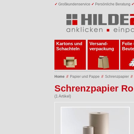
✓
Großkundenservice
✓
Persönliche Beratung
Kartons und
Versand­
Folie
Schachteln
verpackung
Beute
Home
//
Papier und Pappe
//
Schrenzpapier
/
Schrenzpapier Rol
(1 Artikel)