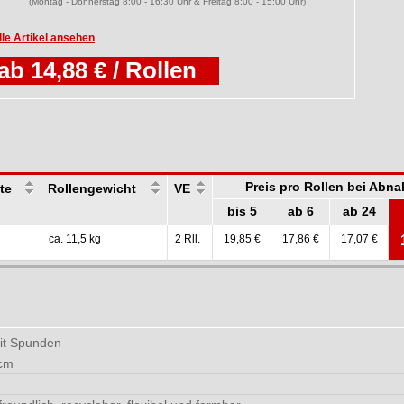
(Montag - Donnerstag 8:00 - 16:30 Uhr & Freitag 8:00 - 15:00 Uhr)
lle Artikel ansehen
ab 14,88 € / Rollen
Preis pro Rollen bei Abn
te
Rollengewicht
VE
bis 5
ab 6
ab 24
ca. 11,5 kg
2 Rll.
19,85 €
17,86 €
17,07 €
it Spunden
 cm