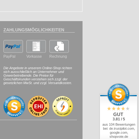
ZAHLUNGSMÖGLICHKEITEN
PayPal
Vorkasse
Rechnung
Die Angebote in unserem Online-Shop richten
sich ausschließlich an Unternehmer und
Gewerbetreibende. Die Preise für
Geschäftskunden verstehen sich zzgl. der
gesetzlichen MwSt. und zzgl. Versandkosten.
GUT
3.81 / 5
aus 104 Bewertungen
bei: de.trustpilot.com,
google.com,
shopvote.de