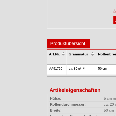
A
Produktübersicht
Art.Nr.
Grammatur
Rollenbrei
AA9179J
ca. 80 g/m²
50 cm
Artikeleigenschaften
Hülse:
5 cm m
Rollendurchmesser:
ca. 20
Breite:
50 cm