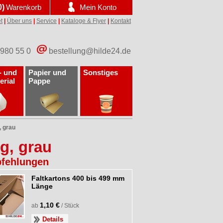
0)
Warenkorb
Mein Konto
t
|
Über uns
|
Service
|
Kataloge & Flyer
|
Kontakt
 980 55 0
bestellung@hilde24.de
- und
Papier und
Sonstiges
erial
Pappe
, grau
g, grau
fehlungen
Faltkartons 400 bis 499 mm
Länge
1,10 €
ab
/ Stück
Details