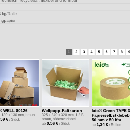
reundlich, recyclebar, flexibel und formbar
5 kg/Rolle
ingpapier
1
2
3
4
5
6
7
8
o® WELL 80126
Wellpapp-Faltkarton
laio® Green TAPE 
x 180 x 130 mm, braun
325 x 240 x 320 mm, 1.2 B
Papierselbstklebe
,59 €
braun, höhenvariabel
/ Stück
50 mm x 50 lfm
0,56 €
ab
/ Stück
1,34 €
ab
/ Rollen