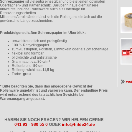
Schrenzpapier
ist vielseitig einsetzbar und bietet einen optimalen
Oberflächen- und Kantenschutz. Darüber hinaus dient unsere
umweltfreundliche Rollenware auch als Unterlage für
Renovierungsarbeiten.
Mit einem Abrollständer lässt sich die Rolle ganz einfach auf die
gewünschte Länge zuschneiden.
Produkteigenschaften Schrenzpapier im Überblick:
umweltfreundlich und preisgünstig
100 % Recyclingpapier
zum Ausstopfen, Polstern, Einwickeln oder als Zwischenlage
flexibel und formbar
blickdichte und antistatische
Grammatur:
ca. 80 g/m²
Rollenbreite:
50 cm
Rollengewicht:
ca. 11,5 kg
Farbe:
grau
we
* Bitte beachten Sie, dass das angegebene Gewicht der
Rollenware ungefähr ist und variieren kann. Der endgültige Preis
wird entsprechend des tatsächlichen Gewichts bei
Warenausgang angepasst.
HABEN SIE NOCH FRAGEN? WIR HELFEN GERNE.
041 93 - 980 55 0
ODER
info@hilde24.de