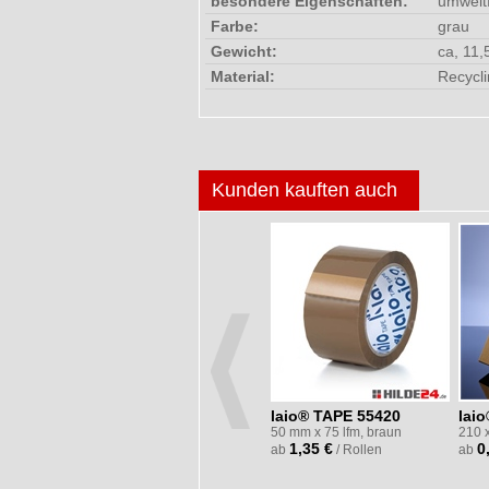
besondere Eigenschaften:
umweltf
Farbe:
grau
Gewicht:
ca, 11,
Material:
Recycl
Kunden kauften auch
Nassklebeband
laio® TAPE 55420
lai
unverstärkt
50 mm x 75 lfm, braun
210 
1,35 €
0
60 mm x 200 lfm, 60 g/m²,
ab
/ Rollen
ab
weiß
len
3,52 €
ab
/ Rollen