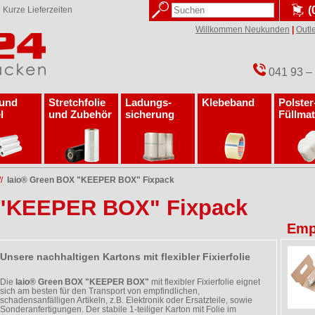
(
✓
Kurze Lieferzeiten
Willkommen Neukunden
|
Outle
041 93 –
 und
Stretchfolie
Ladungs­
Klebeband
Polster
l
und Zubehör
sicherung
Füllmat
//
laio® Green BOX "KEEPER BOX" Fixpack
 "KEEPER BOX" Fixpack
Emp
Unsere nachhaltigen Kartons mit flexibler Fixierfolie
Die
laio® Green BOX "KEEPER BOX"
mit flexibler Fixierfolie eignet
sich am besten für den Transport von empfindlichen,
schadensanfälligen Artikeln, z.B. Elektronik oder Ersatzteile, sowie
Sonderanfertigungen. Der stabile 1-teiliger Karton mit Folie im