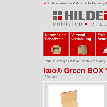
✓
Großkundenservice
✓
Persönliche Beratung
Kartons und
Versand­
Folie
Schachteln
verpackung
Beute
Home
//
Sonstiges
//
laio® Green Verpackung
laio® Green BOX
(2 Artikel)