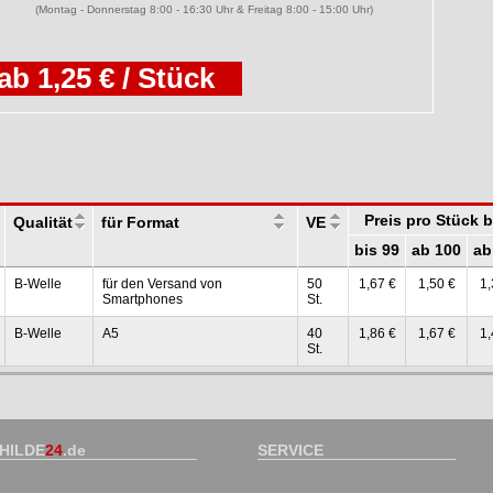
(Montag - Donnerstag 8:00 - 16:30 Uhr & Freitag 8:00 - 15:00 Uhr)
ab 1,25 € / Stück
Preis pro Stück 
Qualität
für Format
VE
bis 99
ab 100
ab
B-Welle
für den Versand von
50
1,67 €
1,50 €
1,
Smartphones
St.
B-Welle
A5
40
1,86 €
1,67 €
1,
St.
HILDE
24
.de
SERVICE