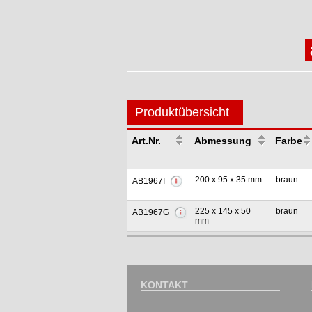
Produktübersicht
Art.Nr.
Abmessung
Farbe
200 x 95 x 35 mm
braun
AB1967I
225 x 145 x 50
braun
AB1967G
mm
KONTAKT