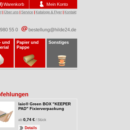
0)
Warenkorb
Mein Konto
t
|
Über uns
|
Service
|
Kataloge & Flyer
|
Kontakt
 980 55 0
bestellung@hilde24.de
- und
Papier und
Sonstiges
erial
Pappe
fehlungen
laio® Green BOX "KEEPER
PAD" Fixierverpackung
0,74 €
ab
/ Stück
Details