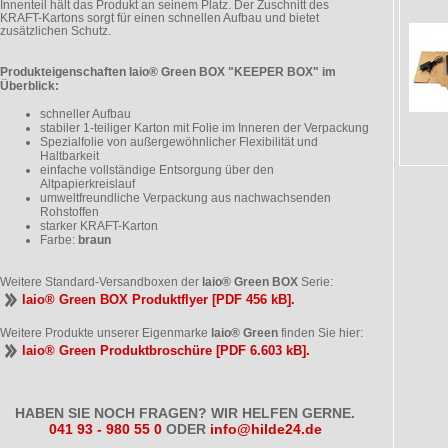
Innenteil hält das Produkt an seinem Platz. Der Zuschnitt des
KRAFT-Kartons sorgt für einen schnellen Aufbau und bietet
zusätzlichen Schutz.
Produkteigenschaften laio® Green BOX "KEEPER BOX" im
Überblick:
schneller Aufbau
stabiler 1-teiliger Karton mit Folie im Inneren der Verpackung
Spezialfolie von außergewöhnlicher Flexibilität und
Haltbarkeit
einfache vollständige Entsorgung über den
Altpapierkreislauf
umweltfreundliche Verpackung aus nachwachsenden
Rohstoffen
starker KRAFT-Karton
Farbe:
braun
Weitere Standard-Versandboxen der
laio® Green BOX
Serie:
laio® Green BOX Produktflyer [PDF 456 kB].
Weitere Produkte unserer Eigenmarke
laio® Green
finden Sie hier:
laio® Green Produktbroschüre [PDF 6.603 kB].
HABEN SIE NOCH FRAGEN? WIR HELFEN GERNE.
041 93 - 980 55 0
ODER
info@hilde24.de