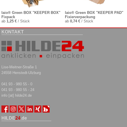
laio® Green BOX "KEEPER BOX"
laio® Green BOX "KEEPER PAD"
Fixpack
Fixierverpackung
ab
1,25 €
/ Stück
ab
0,74 €
/ Stück
KONTAKT
Lise-Meitner-Straße 1
24558 Henstedt-Ulzburg
041 93 - 980 55 - 0
041 93 - 980 55 - 24
info [at] hilde24.de
HILDE
24
.de