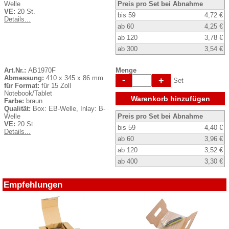
Welle
Preis pro Set bei Abnahme
VE:
20 St.
bis 59
4,72 €
Details...
ab 60
4,25 €
ab 120
3,78 €
ab 300
3,54 €
Art.Nr.:
AB1970F
Menge
Abmessung:
410 x 345 x 86 mm
-
+
Set
für Format:
für 15 Zoll
Notebook/Tablet
Warenkorb hinzufügen
Farbe:
braun
Qualität:
Box: EB-Welle, Inlay: B-
Welle
Preis pro Set bei Abnahme
VE:
20 St.
bis 59
4,40 €
Details...
ab 60
3,96 €
ab 120
3,52 €
ab 400
3,30 €
Empfehlungen