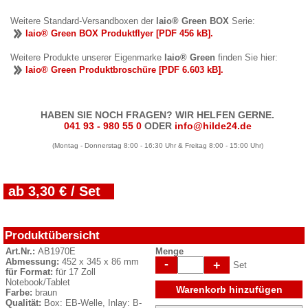
Weitere Standard-Versandboxen der
laio® Green BOX
Serie:
laio® Green BOX Produktflyer [PDF 456 kB].
Weitere Produkte unserer Eigenmarke
laio® Green
finden Sie hier:
laio® Green Produktbroschüre [PDF 6.603 kB].
HABEN SIE NOCH FRAGEN? WIR HELFEN GERNE.
041 93 - 980 55 0
ODER
info@hilde24.de
(Montag - Donnerstag 8:00 - 16:30 Uhr & Freitag 8:00 - 15:00 Uhr)
ab 3,30 € / Set
Produktübersicht
Art.Nr.:
AB1970E
Menge
Abmessung:
452 x 345 x 86 mm
-
+
Set
für Format:
für 17 Zoll
Notebook/Tablet
Warenkorb hinzufügen
Farbe:
braun
Qualität:
Box: EB-Welle, Inlay: B-