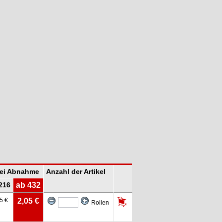
bei Abnahme
Anzahl der Artikel
216
ab 432
5 €
2,05 €
Rollen