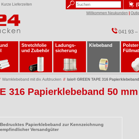
(
✓
Kurze Lieferzeiten
Willkommen Neukunden
|
Outle
041 93 –
 und
Stretchfolie
Ladungs­
Klebeband
Polster
l
und Zubehör
sicherung
Füllmat
/
Warnklebeband mit div. Aufdrucken
//
laio® GREEN TAPE 316 Papierklebeband 
 316 Papierklebeband 50 mm 
Bedrucktes Papierklebeband zur Kennzeichnung
empfindlicher Versandgüter