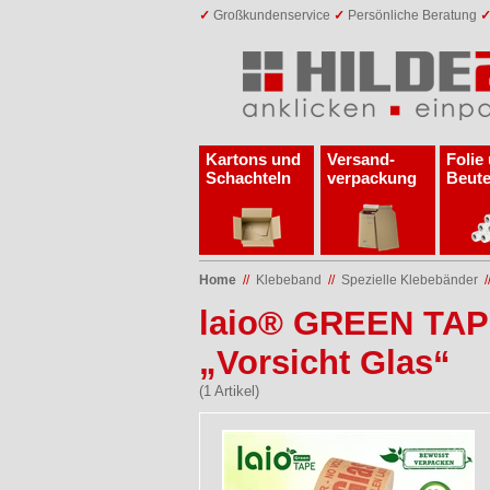
✓
Großkundenservice
✓
Persönliche Beratung
Kartons und
Versand­
Folie
Schachteln
verpackung
Beute
Home
//
Klebeband
//
Spezielle Klebebänder
/
laio® GREEN TAPE
„Vorsicht Glas“
(1 Artikel)