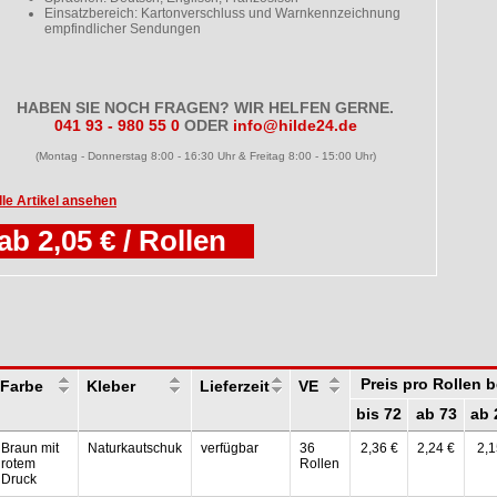
Einsatzbereich: Kartonverschluss und Warnkennzeichnung
empfindlicher Sendungen
HABEN SIE NOCH FRAGEN? WIR HELFEN GERNE.
041 93 - 980 55 0
ODER
info@hilde24.de
(Montag - Donnerstag 8:00 - 16:30 Uhr & Freitag 8:00 - 15:00 Uhr)
lle Artikel ansehen
ab 2,05 € / Rollen
Preis pro Rollen 
Farbe
Kleber
Lieferzeit
VE
bis 72
ab 73
ab 
Braun mit
Naturkautschuk
verfügbar
36
2,36 €
2,24 €
2,1
rotem
Rollen
Druck