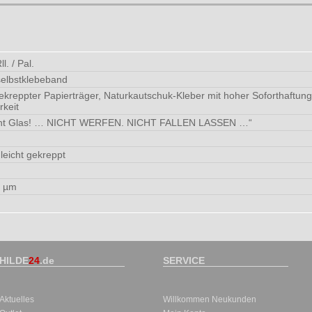
l. / Pal.
selbstklebeband
gekreppter Papierträger, Naturkautschuk-Kleber mit hoher Soforthaftung,
rkeit
cht Glas! … NICHT WERFEN. NICHT FALLEN LASSEN …“
 leicht gekreppt
0 µm
HILDE
24
.de
SERVICE
Aktuelles
Willkommen Neukunden