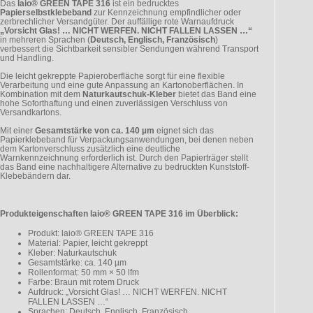
Das
laio® GREEN TAPE 316
ist ein bedrucktes
Papierselbstklebeband
zur Kennzeichnung empfindlicher oder
zerbrechlicher Versandgüter. Der auffällige rote Warnaufdruck
„Vorsicht Glas! … NICHT WERFEN. NICHT FALLEN LASSEN …“
in mehreren Sprachen (
Deutsch, Englisch, Französisch
)
verbessert die Sichtbarkeit sensibler Sendungen während Transport
und Handling.
Die leicht gekreppte Papieroberfläche sorgt für eine flexible
Verarbeitung und eine gute Anpassung an Kartonoberflächen. In
Kombination mit dem
Naturkautschuk-Kleber
bietet das Band eine
hohe Soforthaftung und einen zuverlässigen Verschluss von
Versandkartons.
Mit einer
Gesamtstärke von ca. 140 µm
eignet sich das
Papierklebeband für Verpackungsanwendungen, bei denen neben
dem Kartonverschluss zusätzlich eine deutliche
Warnkennzeichnung erforderlich ist. Durch den Papierträger stellt
das Band eine nachhaltigere Alternative zu bedruckten Kunststoff-
Klebebändern dar.
Produkteigenschaften laio® GREEN TAPE 316 im Überblick:
Produkt: laio® GREEN TAPE 316
Material: Papier, leicht gekreppt
Kleber: Naturkautschuk
Gesamtstärke: ca. 140 µm
Rollenformat: 50 mm × 50 lfm
Farbe: Braun mit rotem Druck
Aufdruck: „Vorsicht Glas! … NICHT WERFEN. NICHT
FALLEN LASSEN …“
Sprachen: Deutsch, Englisch, Französisch