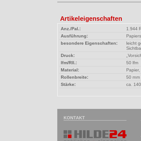
Artikeleigenschaften
Anz./Pal.:
1.944 Rl
Ausführung:
Papier
besondere Eigenschaften:
leicht 
Sichtba
Druck:
„Vorsi
lfm/Rll.:
50 lfm
Material:
Papier,
Rollenbreite:
50 mm
Stärke:
ca. 14
KONTAKT