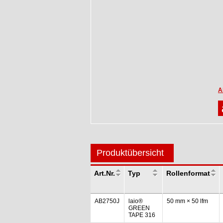
A
Produktübersicht
Art.Nr.
Typ
Rollenformat
AB2750J
laio®
50 mm × 50 lfm
GREEN
TAPE 316