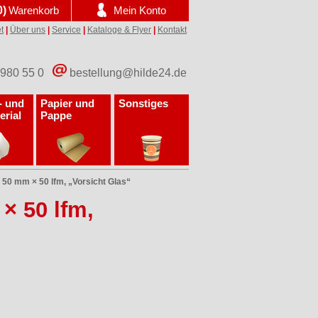
0)
Warenkorb
Mein Konto
t
|
Über uns
|
Service
|
Kataloge & Flyer
|
Kontakt
 980 55 0
bestellung@hilde24.de
- und
Papier und
Sonstiges
erial
Pappe
50 mm × 50 lfm, „Vorsicht Glas“
× 50 lfm,