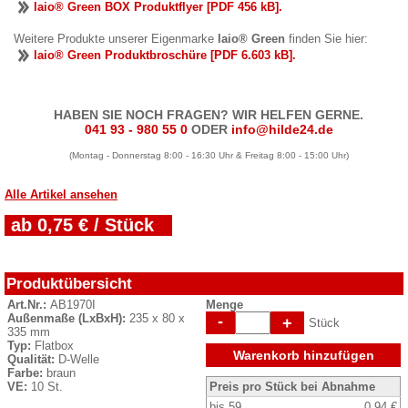
laio® Green BOX Produktflyer [PDF 456 kB].
Weitere Produkte unserer Eigenmarke
laio® Green
finden Sie hier:
laio® Green Produktbroschüre [PDF 6.603 kB].
HABEN SIE NOCH FRAGEN? WIR HELFEN GERNE.
041 93 - 980 55 0
ODER
info@hilde24.de
(Montag - Donnerstag 8:00 - 16:30 Uhr & Freitag 8:00 - 15:00 Uhr)
Alle Artikel ansehen
ab 0,75 € / Stück
Produktübersicht
Art.Nr.:
AB1970I
Menge
Außenmaße (LxBxH):
235 x 80 x
-
+
Stück
335 mm
Typ:
Flatbox
Warenkorb hinzufügen
Qualität:
D-Welle
Farbe:
braun
VE:
10 St.
Preis pro Stück bei Abnahme
bis 59
0,94 €