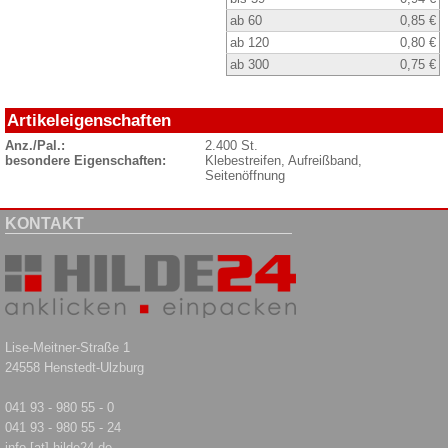
ab 60
0,85 €
ab 120
0,80 €
ab 300
0,75 €
Artikeleigenschaften
Anz./Pal.:
2.400 St.
besondere Eigenschaften:
Klebestreifen, Aufreißband,
Seitenöffnung
KONTAKT
Lise-Meitner-Straße 1
24558 Henstedt-Ulzburg
041 93 - 980 55 - 0
041 93 - 980 55 - 24
info [at] hilde24.de