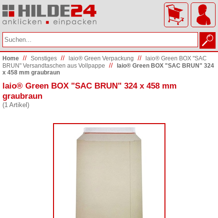
//
//
//
Home
Sonstiges
laio® Green Verpackung
laio® Green BOX "SAC
//
BRUN" Versandtaschen aus Vollpappe
laio® Green BOX "SAC BRUN" 324
x 458 mm graubraun
laio® Green BOX "SAC BRUN" 324 x 458 mm
graubraun
(1 Artikel)