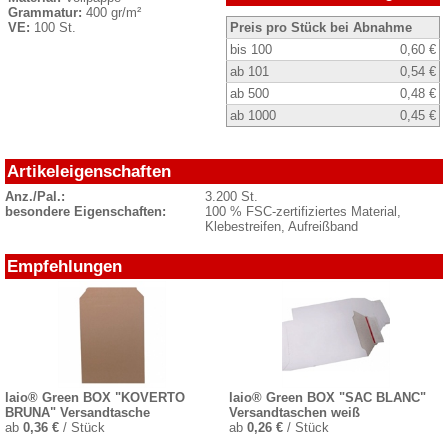
Grammatur:
400 gr/m²
VE:
100 St.
Preis pro Stück bei Abnahme
bis 100
0,60 €
ab 101
0,54 €
ab 500
0,48 €
ab 1000
0,45 €
Artikeleigenschaften
Anz./Pal.:
3.200 St.
besondere Eigenschaften:
100 % FSC-zertifiziertes Material,
Klebestreifen, Aufreißband
Empfehlungen
laio® Green BOX "KOVERTO
laio® Green BOX "SAC BLANC"
BRUNA" Versandtasche
Versandtaschen weiß
ab
0,36 €
/ Stück
ab
0,26 €
/ Stück