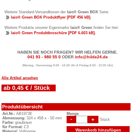
Weitere Standard-Versandboxen der
laio® Green BOX
Serie:
laio® Green BOX Produktflyer [PDF 456 kB].
Weitere Produkte unserer Eigenmarke
laio® Green
finden Sie hier:
laio® Green Produktbroschüre [PDF 6.603 kB].
HABEN SIE NOCH FRAGEN? WIR HELFEN GERNE.
041 93 - 980 55 0
ODER
info@hilde24.de
(Montag - Donnerstag 8:00 - 16:30 Uhr & Freitag 8:00 - 15:00 Uhr)
Alle Artikel ansehen
ab 0,45 € / Stück
Produktübersicht
Art.Nr.:
AB1973E
Menge
Abmessung:
324 x 458 x - 50 mm
-
+
Stück
Farbe:
graubraun
für Format:
C3
Warenkorb hinzufügen
Material:
Vollpappe