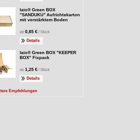
laio® Green BOX
"SANDUKU" Aufrichtekarton
mit verstärktem Boden
0,85 €
ab
/ Stück
Details
laio® Green BOX "KEEPER
BOX" Fixpack
1,25 €
ab
/ Stück
Details
itere Empfehlungen