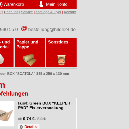
0)
Warenkorb
Mein Konto
t
|
Über uns
|
Service
|
Kataloge & Flyer
|
Kontakt
 980 55 0
bestellung@hilde24.de
- und
Papier und
Sonstiges
erial
Pappe
Green BOX "SCATOLA" 345 x 256 x 130 mm
mm
fehlungen
laio® Green BOX "KEEPER
PAD" Fixierverpackung
0,74 €
ab
/ Stück
Details