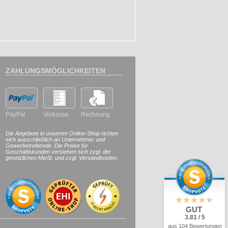
ZAHLUNGSMÖGLICHKEITEN
PayPal
Vorkasse
Rechnung
Die Angebote in unserem Online-Shop richten
sich ausschließlich an Unternehmer und
Gewerbetreibende. Die Preise für
Geschäftskunden verstehen sich zzgl. der
gesetzlichen MwSt. und zzgl. Versandkosten.
GUT
3.81 / 5
aus 104 Bewertungen