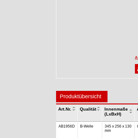
A
Produktübersicht
Art.Nr.
Qualität
Innenmaße
(LxBxH)
AB1956D
B-Welle
345 x 256 x 130
mm