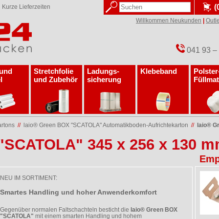
(
✓
Kurze Lieferzeiten
Willkommen Neukunden
|
Outle
041 93 –
 und
Stretchfolie
Ladungs­
Klebeband
Polster
l
und Zubehör
sicherung
Füllmat
artons
//
laio® Green BOX "SCATOLA" Automatikboden-Aufrichtekarton
//
laio® 
 "SCATOLA" 345 x 256 x 130 
Emp
NEU IM SORTIMENT:
Smartes Handling und hoher Anwenderkomfort
Gegenüber normalen Faltschachteln besticht die
laio® Green BOX
"SCATOLA"
mit einem smarten Handling und hohem