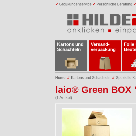
✓
Großkundenservice
✓
Persönliche Beratung
Kartons und
Versand­
Folie
Schachteln
verpackung
Beute
Home
//
Kartons und Schachteln
//
Spezielle K
laio® Green BOX
(1 Artikel)