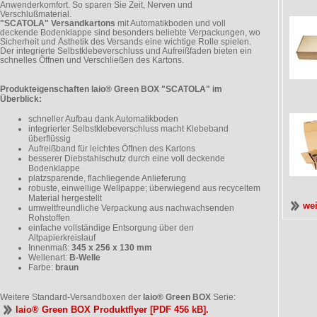
Anwenderkomfort. So sparen Sie Zeit, Nerven und
Verschlußmaterial.
"SCATOLA" Versandkartons
mit Automatikboden und voll
deckende Bodenklappe sind besonders beliebte Verpackungen, wo
Sicherheit und Ästhetik des Versands eine wichtige Rolle spielen.
Der integrierte Selbstklebeverschluss und Aufreißfaden bieten ein
schnelles Öffnen und Verschließen des Kartons.
Produkteigenschaften laio® Green BOX "SCATOLA" im
Überblick:
schneller Aufbau dank Automatikboden
integrierter Selbstklebeverschluss macht Klebeband
überflüssig
Aufreißband für leichtes Öffnen des Kartons
besserer Diebstahlschutz durch eine voll deckende
Bodenklappe
platzsparende, flachliegende Anlieferung
robuste, einwellige Wellpappe; überwiegend aus recyceltem
Material hergestellt
we
umweltfreundliche Verpackung aus nachwachsenden
Rohstoffen
einfache vollständige Entsorgung über den
Altpapierkreislauf
Innenmaß:
345 x 256 x 130 mm
Wellenart:
B-Welle
Farbe:
braun
Weitere Standard-Versandboxen der
laio® Green BOX
Serie:
laio® Green BOX Produktflyer [PDF 456 kB].