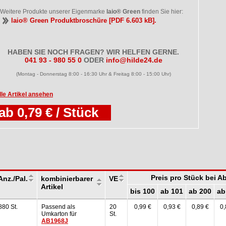
Weitere Produkte unserer Eigenmarke
laio® Green
finden Sie hier:
laio® Green Produktbroschüre [PDF 6.603 kB].
HABEN SIE NOCH FRAGEN? WIR HELFEN GERNE.
041 93 - 980 55 0
ODER
info@hilde24.de
(Montag - Donnerstag 8:00 - 16:30 Uhr & Freitag 8:00 - 15:00 Uhr)
lle Artikel ansehen
ab 0,79 € / Stück
Preis pro Stück bei 
Anz./Pal.
kombinierbarer
VE
Artikel
bis 100
ab 101
ab 200
ab
880 St.
Passend als
20
0,99 €
0,93 €
0,89 €
0,
Umkarton für
St.
AB1968J