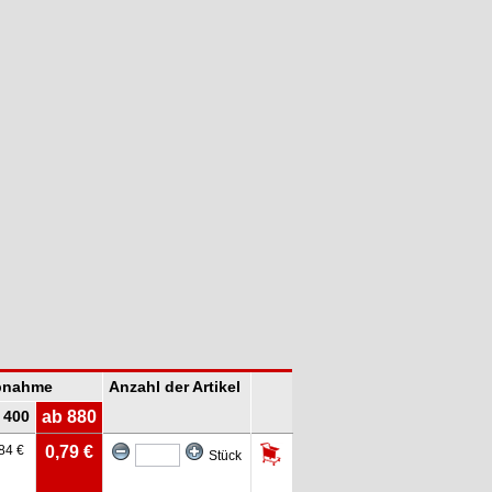
Abnahme
Anzahl der Artikel
 400
ab 880
84 €
0,79 €
Stück