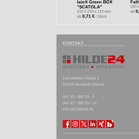
laio® Green BOX
Falt
"SCATOLA"
180 
0
310 x 230 x 110 mm
ab
0,71 €
ab
/ Stück
KONTAKT
Lise-Meitner-Straße 1
24558 Henstedt-Ulzburg
041 93 - 980 55 - 0
041 93 - 980 55 - 24
info [at] hilde24.de