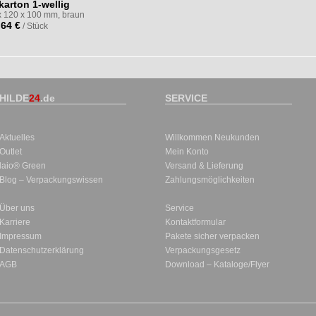
karton 1-wellig
x 120 x 100 mm, braun
,64 €
/ Stück
HILDE
24
.de
SERVICE
Aktuelles
Willkommen Neukunden
Outlet
Mein Konto
laio® Green
Versand & Lieferung
Blog – Verpackungswissen
Zahlungsmöglichkeiten
Über uns
Service
Karriere
Kontaktformular
Impressum
Pakete sicher verpacken
Datenschutzerklärung
Verpackungsgesetz
AGB
Download – Kataloge/Flyer