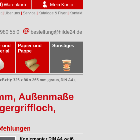
0)
Warenkorb
Mein Konto
t
|
Über uns
|
Service
|
Kataloge & Flyer
|
Kontakt
 980 55 0
bestellung@hilde24.de
- und
Papier und
Sonstiges
erial
Pappe
BxH): 325 x 86 x 265 mm, graun, DIN A4+,
0 mm, Außenmaße
gergriffloch,
fehlungen
Kopierpapier DIN A4 weiß