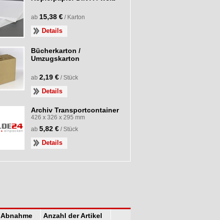
15,38 €
ab
/ Karton
Details
Bücherkarton /
Umzugskarton
2,19 €
ab
/ Stück
Details
Archiv Transportcontainer
426 x 326 x 295 mm
5,82 €
ab
/ Stück
Details
ei Abnahme
Anzahl der Artikel