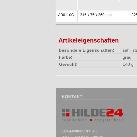
AB0110G
315 x 76 x 260 mm
32
Artikeleigenschaften
besondere Eigenschaften:
sehr st
Farbe:
grau
Gewicht:
140 g
KONTAKT
Lise-Meitner-Straße 1