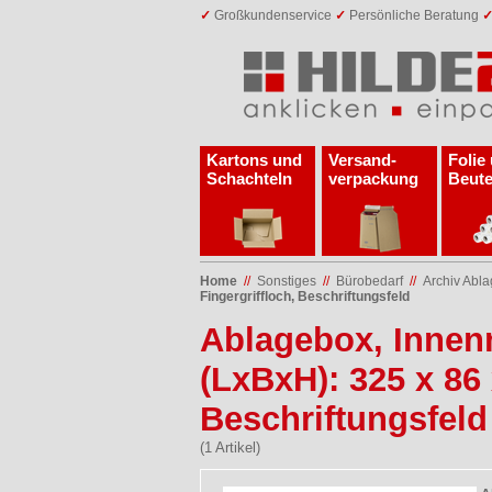
✓
Großkundenservice
✓
Persönliche Beratung
Kartons und
Versand­
Folie
Schachteln
verpackung
Beute
Home
//
Sonstiges
//
Bürobedarf
//
Archiv Abl
Fingergriffloch, Beschriftungsfeld
Ablagebox, Innen
(LxBxH): 325 x 86
Beschriftungsfeld
(1 Artikel)