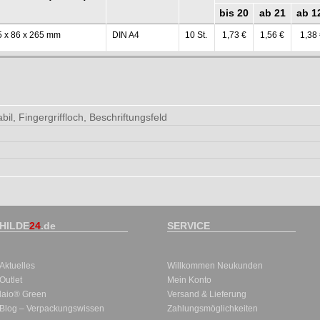
bis 20
ab 21
ab 1
5 x 86 x 265 mm
DIN A4
10 St.
1,73 €
1,56 €
1,38
abil, Fingergriffloch, Beschriftungsfeld
HILDE
24
.de
SERVICE
Aktuelles
Willkommen Neukunden
Outlet
Mein Konto
laio® Green
Versand & Lieferung
Blog – Verpackungswissen
Zahlungsmöglichkeiten