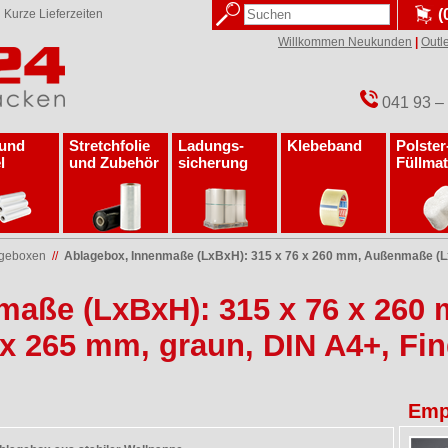
(
✓
Kurze Lieferzeiten
Willkommen Neukunden
|
Outle
041 93 –
 und
Stretchfolie
Ladungs­
Klebeband
Polster
l
und Zubehör
sicherung
Füllmat
ageboxen
//
Ablagebox, Innenmaße (LxBxH): 315 x 76 x 260 mm, Außenmaße (Lx
maße (LxBxH): 315 x 76 x 26
 x 265 mm, graun, DIN A4+, Fin
Emp