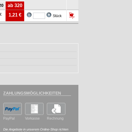
20
ab 320
 €
1,21 €
Stück
ZAHLUNGSMÖGLICHKEITEN
PayPal
Vorkasse
Rechnung
Die Angebote in unserem Online-Shop richten