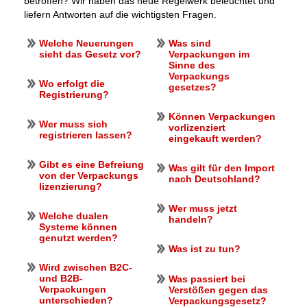
betroffen? Wir haben das neue Regelwerk beleuchtet und
liefern Antworten auf die wichtigsten Fragen.
Welche Neuerungen
Was sind
sieht das Gesetz vor?
Verpackungen im
Sinne des
Verpackungs
Wo erfolgt die
gesetzes?
Registrierung?
Können Verpackungen
Wer muss sich
vorlizenziert
registrieren lassen?
eingekauft werden?
Gibt es eine Befreiung
Was gilt für den Import
von der Verpackungs
nach Deutschland?
lizenzierung?
Wer muss jetzt
Welche dualen
handeln?
Systeme können
genutzt werden?
Was ist zu tun?
Wird zwischen B2C-
und B2B-
Was passiert bei
Verpackungen
Verstößen gegen das
unterschieden?
Verpackungs
gesetz?