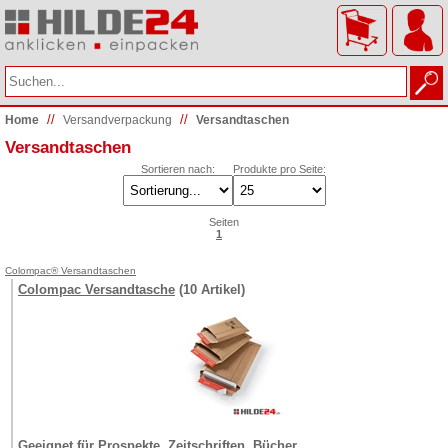
//
//
Home
Versand­verpackung
Versandtaschen
Versandtaschen
Sortieren nach:
Produkte pro Seite:
Seiten
1
Colompac® Versandtaschen
Colompac Versandtasche
(10 Artikel)
Geeignet für Prospekte, Zeitschriften, Bücher,