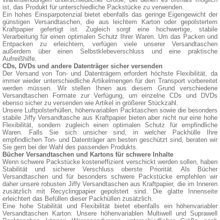
ist, das Produkt für unterschiedliche Packstücke zu verwenden.
Ein hohes Einsparpotenzial bietet ebenfalls das geringe Eigengewicht der
günstigen Versandtaschen, die aus leichtem Karton oder gepolstertem
Kraftpapier gefertigt ist. Zugleich sorgt eine hochwertige, stabile
Verarbeitung für einen optimalen Schutz Ihrer Waren. Um das Packen und
Entpacken zu erleichtern, verfügen viele unserer Versandtaschen
außerdem über einen Selbstklebeverschluss und eine praktische
Aufreißhilfe.
CDs, DVDs und andere Datenträger sicher versenden
Der Versand von Ton- und Datenträgern erfordert höchste Flexibilität, da
immer wieder unterschiedliche Artikelmengen für den Transport vorbereitet
werden müssen. Wir stellen Ihnen aus diesem Grund verschiedene
Versandtaschen Formate zur Verfügung, um einzelne CDs und DVDs
ebenso sicher zu versenden wie Artikel in größerer Stückzahl.
Unsere Luftpolsterhüllen, höhenvariablen Packtaschen sowie die besonders
stabile Jiffy Versandtasche aus Kraftpapier bieten aber nicht nur eine hohe
Flexibilität, sondern zugleich einen optimalen Schutz für empfindliche
Waren. Falls Sie sich unsicher sind, in welcher Packhülle Ihre
empfindlichen Ton- und Datenträger am besten geschützt sind, beraten wir
Sie gern bei der Wahl des passenden Produkts.
Bücher Versandtaschen und Kartons für schwere Inhalte
Wenn schwere Packstücke kosteneffizient verschickt werden sollen, haben
Stabilität und sicherer Verschluss oberste Priorität. Als Bücher
Versandtaschen und für besonders schwere Packstücke empfehlen wir
daher unsere robusten Jiffy Versandtaschen aus Kraftpapier, die im Inneren
zusätzlich mit Recyclingpapier gepolstert sind. Die glatte Innenseite
erleichtert das Befüllen dieser Packhüllen zusätzlich.
Eine hohe Stabilität und Flexibilität bietet ebenfalls ein höhenvariabler
Versandtaschen Karton. Unsere höhenvariablen Multiwell und Suprawell