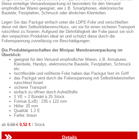
Diese einteilige Versandverpackung ist besonders für den Versand
empfindlicher Waren geeignet, wie z.B. Smartphones, elektronische
Bauteile, Festplatten, Schmuck oder ähnlichen Kleinteilen.
Legen Sie das Packgut einfach unter die LDPE-Folie und verschließen
diese mit dem Selbstklebeverschluss, um sie für einen sicheren Transport
rutschfest zu fixieren. Aufgrund der Dehnfähigkeit der Folie passt sie sich
den verpackten Produkten ideal an und schützt diese durch die
Folienspannung zuverlässig vor Beschädigungen.
Die Produkteigenschaften der Minipac Membranverpackung im
Überblick:
geeignet für den Versand empfindlicher Waren, z.B. Armaturen,
Kleinteile, Handys, elektronische Bauteile, Festplatten, Schmuck
etc.
hochflexible und reißfeste Folie haben das Packgut fest im Griff
das Packgut wird durch die Folienspannung mit Selbstklebestreifen
rutschfest fixiert
sicherer Transport
einfach zu öffnen durch Aufreißhilfe
1 VE = 2 Bündel à 25 Stück
Format (LxB) : 235 x 122 mm
Höhe: 20 mm
Qualität: 1.2 E
Farbe: braun
ab
0,58 €
0,52 €
/ Stück
Details