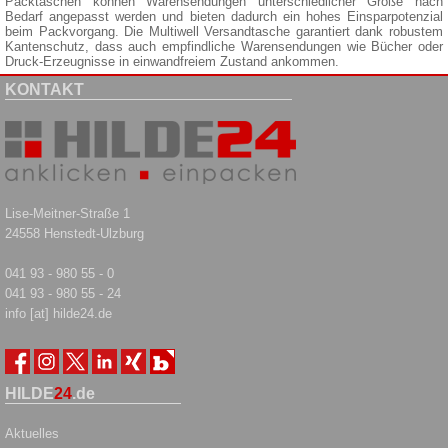
Packtaschen können Warensendungen unterschiedlicher Größe nach
Bedarf angepasst werden und bieten dadurch ein hohes Einsparpotenzial
beim Packvorgang. Die Multiwell Versandtasche garantiert dank robustem
Kantenschutz, dass auch empfindliche Warensendungen wie Bücher oder
Druck-Erzeugnisse in einwandfreiem Zustand ankommen.
KONTAKT
Lise-Meitner-Straße 1
24558 Henstedt-Ulzburg
041 93 - 980 55 - 0
041 93 - 980 55 - 24
info [at] hilde24.de
HILDE
24
.de
Aktuelles