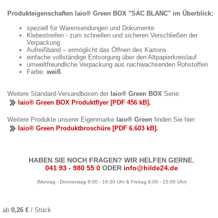
Produkteigenschaften laio® Green BOX "SAC BLANC" im Überblick:
speziell für Warensendungen und Dokumente
Klebestreifen - zum schnellen und sicheren Verschließen der
Verpackung
Aufreißband – ermöglicht das Öffnen des Kartons
einfache vollständige Entsorgung über den Altpapierkreislauf
umweltfreundliche Verpackung aus nachwachsenden Rohstoffen
Farbe:
weiß
Weitere Standard-Versandboxen der
laio® Green BOX
Serie:
laio® Green BOX Produktflyer [PDF 456 kB].
Weitere Produkte unserer Eigenmarke
laio® Green
finden Sie hier:
laio® Green Produktbroschüre [PDF 6.603 kB].
HABEN SIE NOCH FRAGEN? WIR HELFEN GERNE.
041 93 - 980 55 0
ODER
info@hilde24.de
(Montag - Donnerstag 8:00 - 16:30 Uhr & Freitag 8:00 - 15:00 Uhr)
ab
0,26 €
/ Stück