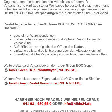
Gegenständen, die einen sicheren Verschluss erfordern. Die
Versandtasche wird aus steifer Wellpappe hergestellt, die sich durch eine
hohe Beständigkeit gegen mechanische Beschädigungen auszeichnet.
"KOVERTO BRUNA"-Verpackungen
mit Klebestreifen und Aufreißband.
Produkteigenschaften laio® Green BOX "KOVERTO BRUNA" im
Überblick:
speziell für Warensendungen
Klebestreifen - zum schnellen und sicheren Verschließen der
Verpackung
Aufreißband – ermöglicht das Öffnen des Kartons
einfache vollständige Entsorgung über den Altpapierkreislauf
umweltfreundliche Verpackung aus nachwachsenden Rohstoffen
Weitere Standard-Versandboxen der
laio® Green BOX
Serie:
laio® Green BOX Produktflyer [PDF 456 kB].
Weitere Produkte unserer Eigenmarke
laio® Green
finden Sie hier:
laio® Green Produktbroschüre [PDF 6.603 kB].
HABEN SIE NOCH FRAGEN? WIR HELFEN GERNE.
041 93 - 980 55 0
ODER
info@hilde24.de
(Montag - Donnerstag 8:00 - 16:30 Uhr & Freitag 8:00 - 15:00 Uhr)