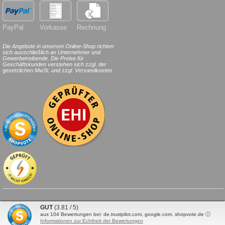
PayPal
Vorkasse
Rechnung
Die Angebote in unserem Online-Shop richten
sich ausschließlich an Unternehmer und
Gewerbetreibende. Die Preise für
Geschäftskunden verstehen sich zzgl. der
gesetzlichen MwSt. und zzgl. Versandkosten.
© 2026
HILDE
24
.de
. Alle Rechte
GUT
(3.81 / 5)
vorbehalten.
aus
104
Bewertungen bei: de.trustpilot.com, google.com, shopvote.de ⓘ
Informationen zur Echtheit der Bewertungen