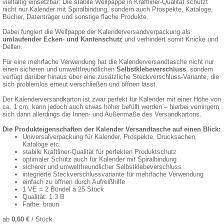
vielfältig einsetzbar: Die stabile Wellpappe in Kraftliner-Qualität schützt
nicht nur Kalender mit Spiralbindung, sondern auch Prospekte, Kataloge,
Bücher, Datenträger und sonstige flache Produkte.
Dabei fungiert die Wellpappe der Kalenderversandverpackung als
umlaufender Ecken- und Kantenschutz
und verhindert somit Knicke und
Dellen.
Für eine mehrfache Verwendung hat die Kalenderversandtasche nicht nur
einen sicheren und umweltfreundlichen
Selbstklebeverschluss
, sondern
verfügt darüber hinaus über eine zusätzliche Steckverschluss-Variante, die
sich problemlos erneut verschließen und öffnen lässt.
Der Kalenderversandkarton ist zwar perfekt für Kalender mit einer Höhe von
ca. 1 cm, kann jedoch auch etwas höher befüllt werden – hierbei verringern
sich dann allerdings die Innen- und Außenmaße des Versandkartons.
Die Produkteigenschaften der Kalender Versandtasche auf einen Blick:
Universalverpackung für Kalender, Prospekte, Drucksachen,
Kataloge etc.
stabile Kraftliner-Qualität für perfekten Produktschutz
optimaler Schutz auch für Kalender mit Spiralbindung
sicherer und umweltfreundlicher Selbstklebeverschluss
integrierte Steckverschlussvariante für mehrfache Verwendung
einfach zu öffnen durch Aufreißhilfe
1 VE = 2 Bündel à 25 Stück
Qualität: 1.3 B
Farbe: braun
ab
0,60 €
/ Stück