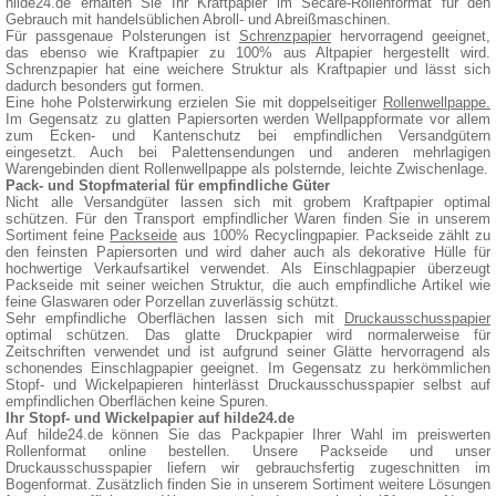
hilde24.de erhalten Sie Ihr Kraftpapier im Secare-Rollenformat für den
Gebrauch mit handelsüblichen Abroll- und Abreißmaschinen.
Für passgenaue Polsterungen ist
Schrenzpapier
hervorragend geeignet,
das ebenso wie Kraftpapier zu 100% aus Altpapier hergestellt wird.
Schrenzpapier hat eine weichere Struktur als Kraftpapier und lässt sich
dadurch besonders gut formen.
Eine hohe Polsterwirkung erzielen Sie mit doppelseitiger
Rollenwellpappe.
Im Gegensatz zu glatten Papiersorten werden Wellpappformate vor allem
zum Ecken- und Kantenschutz bei empfindlichen Versandgütern
eingesetzt. Auch bei Palettensendungen und anderen mehrlagigen
Warengebinden dient Rollenwellpappe als polsternde, leichte Zwischenlage.
Pack- und Stopfmaterial für empfindliche Güter
Nicht alle Versandgüter lassen sich mit grobem Kraftpapier optimal
schützen. Für den Transport empfindlicher Waren finden Sie in unserem
Sortiment feine
Packseide
aus 100% Recyclingpapier. Packseide zählt zu
den feinsten Papiersorten und wird daher auch als dekorative Hülle für
hochwertige Verkaufsartikel verwendet. Als Einschlagpapier überzeugt
Packseide mit seiner weichen Struktur, die auch empfindliche Artikel wie
feine Glaswaren oder Porzellan zuverlässig schützt.
Sehr empfindliche Oberflächen lassen sich mit
Druckausschusspapier
optimal schützen. Das glatte Druckpapier wird normalerweise für
Zeitschriften verwendet und ist aufgrund seiner Glätte hervorragend als
schonendes Einschlagpapier geeignet. Im Gegensatz zu herkömmlichen
Stopf- und Wickelpapieren hinterlässt Druckausschusspapier selbst auf
empfindlichen Oberflächen keine Spuren.
Ihr Stopf- und Wickelpapier auf hilde24.de
Auf hilde24.de können Sie das Packpapier Ihrer Wahl im preiswerten
Rollenformat online bestellen. Unsere Packseide und unser
Druckausschusspapier liefern wir gebrauchsfertig zugeschnitten im
Bogenformat. Zusätzlich finden Sie in unserem Sortiment weitere Lösungen