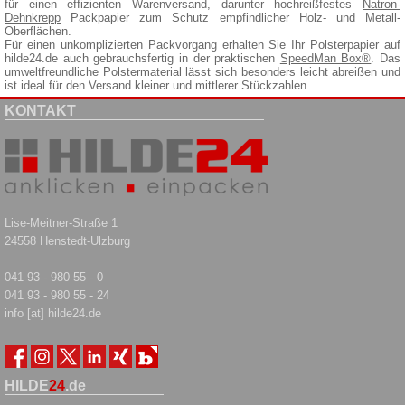
für einen effizienten Warenversand, darunter hochreißfestes
Natron-
Dehnkrepp
Packpapier zum Schutz empfindlicher Holz- und Metall-
Oberflächen.
Für einen unkomplizierten Packvorgang erhalten Sie Ihr Polsterpapier auf
hilde24.de auch gebrauchsfertig in der praktischen
SpeedMan Box®
. Das
umweltfreundliche Polstermaterial lässt sich besonders leicht abreißen und
ist ideal für den Versand kleiner und mittlerer Stückzahlen.
KONTAKT
Lise-Meitner-Straße 1
24558 Henstedt-Ulzburg
041 93 - 980 55 - 0
041 93 - 980 55 - 24
info [at] hilde24.de
HILDE
24
.de