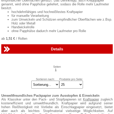
empfindlicher Oberflächen genutzt. Das Dehnkrepp, auch Krepppapier
genannt, wird ohne Papphülse geliefert, sodass die Rolle mehr Laufmeter
besitzt.
hochdehnfähiges und hochreißfestes Kraftpapier
für manuelle Verarbeitung
zum Umwickeln und Schützen empfindlicher Oberflächen wie z.Bsp.
Holz oder Metall
Handwickelrolle
ohne Papphülse dadurch mehr Laufmeter pro Rolle
ab
1,51 €
/ Rollen
Details
Seiten
1
Sortieren nach:
Produkte pro Seite:
Umweltfreundliches Packpapier zum Ausstopfen & Einwickeln
Als Klassiker unter den Pack- und Stopfpapieren ist
Kraftpapier
zugleich
kosteneffizient und umweltfreundlich. Kraftpapier wird aufgrund seiner
hohen Reißfestigkeit mit Vorliebe als Einschlagpapier eingesetzt, bietet
aber auch als leichtes Stopfmaterial vielseitige Möglichkeiten. Auf