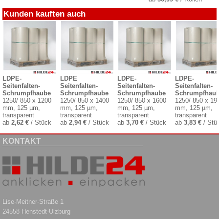
Kunden kauften auch
LDPE-
LDPE
LDPE-
LDPE-
Seitenfalten-
Seitenfalten-
Seitenfalten-
Seitenfalten-
Schrumpfhaube
Schrumpfhaube
Schrumpfhaube
Schrumpfhau
1250/ 850 x 1200
1250/ 850 x 1400
1250/ 850 x 1600
1250/ 850 x 19
mm, 125 µm,
mm, 125 µm,
mm, 125 µm,
mm, 125 µm,
transparent
transparent
transparent
transparent
ab
2,62 €
/ Stück
ab
2,94 €
/ Stück
ab
3,70 €
/ Stück
ab
3,83 €
/ Stü
KONTAKT
Lise-Meitner-Straße 1
24558 Henstedt-Ulzburg