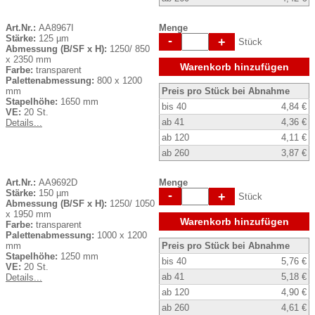
Art.Nr.:
AA8967I
Menge
Stärke:
125 µm
-
+
Stück
Abmessung (B/SF x H):
1250/ 850
x 2350 mm
Warenkorb hinzufügen
Farbe:
transparent
Palettenabmessung:
800 x 1200
mm
Preis pro Stück bei Abnahme
Stapelhöhe:
1650 mm
bis 40
4,84 €
VE:
20 St.
ab 41
4,36 €
Details...
ab 120
4,11 €
ab 260
3,87 €
Art.Nr.:
AA9692D
Menge
Stärke:
150 µm
-
+
Stück
Abmessung (B/SF x H):
1250/ 1050
x 1950 mm
Warenkorb hinzufügen
Farbe:
transparent
Palettenabmessung:
1000 x 1200
mm
Preis pro Stück bei Abnahme
Stapelhöhe:
1250 mm
bis 40
5,76 €
VE:
20 St.
ab 41
5,18 €
Details...
ab 120
4,90 €
ab 260
4,61 €