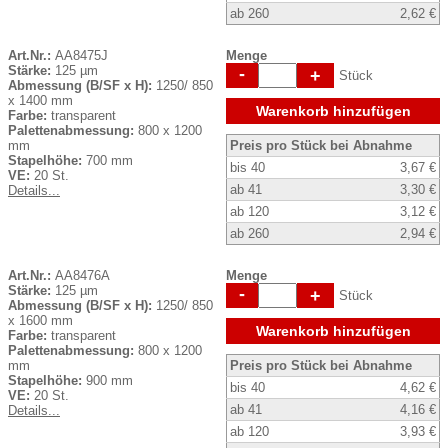
ab 260
2,62 €
Art.Nr.:
AA8475J
Menge
Stärke:
125 µm
-
+
Stück
Abmessung (B/SF x H):
1250/ 850
x 1400 mm
Warenkorb hinzufügen
Farbe:
transparent
Palettenabmessung:
800 x 1200
mm
Preis pro Stück bei Abnahme
Stapelhöhe:
700 mm
bis 40
3,67 €
VE:
20 St.
ab 41
3,30 €
Details...
ab 120
3,12 €
ab 260
2,94 €
Art.Nr.:
AA8476A
Menge
Stärke:
125 µm
-
+
Stück
Abmessung (B/SF x H):
1250/ 850
x 1600 mm
Warenkorb hinzufügen
Farbe:
transparent
Palettenabmessung:
800 x 1200
mm
Preis pro Stück bei Abnahme
Stapelhöhe:
900 mm
bis 40
4,62 €
VE:
20 St.
ab 41
4,16 €
Details...
ab 120
3,93 €