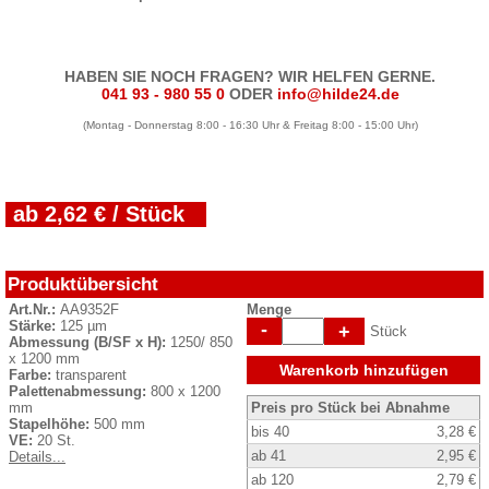
HABEN SIE NOCH FRAGEN? WIR HELFEN GERNE.
041 93 - 980 55 0
ODER
info@hilde24.de
(Montag - Donnerstag 8:00 - 16:30 Uhr & Freitag 8:00 - 15:00 Uhr)
ab 2,62 € / Stück
Produktübersicht
Art.Nr.:
AA9352F
Menge
Stärke:
125 µm
-
+
Stück
Abmessung (B/SF x H):
1250/ 850
x 1200 mm
Warenkorb hinzufügen
Farbe:
transparent
Palettenabmessung:
800 x 1200
mm
Preis pro Stück bei Abnahme
Stapelhöhe:
500 mm
bis 40
3,28 €
VE:
20 St.
ab 41
2,95 €
Details...
ab 120
2,79 €