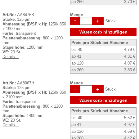
ab 260
3,70 €
Art.Nr.:
AA8476B
Menge
Stärke:
125 µm
-
+
Stück
Abmessung (B/SF x H):
1250/ 850
x 1900 mm
Warenkorb hinzufügen
Farbe:
transparent
Palettenabmessung:
800 x 1200
mm
Preis pro Stück bei Abnahme
Stapelhöhe:
1200 mm
bis 40
4,79 €
VE:
20 St.
ab 41
4,31 €
Details...
ab 120
4,07 €
ab 260
3,83 €
Art.Nr.:
AA8967H
Menge
Stärke:
125 µm
-
+
Stück
Abmessung (B/SF x H):
1250/ 850
x 2100 mm
Warenkorb hinzufügen
Farbe:
transparent
Palettenabmessung:
800 x 1200
mm
Preis pro Stück bei Abnahme
Stapelhöhe:
1400 mm
bis 40
5,52 €
VE:
20 St.
ab 41
4,97 €
Details...
ab 120
4,69 €
ab 260
4,42 €