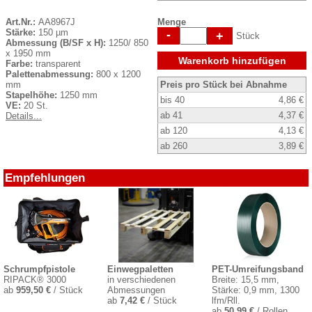
Art.Nr.:
AA8967J
Menge
Stärke:
150 µm
-
+
Stück
Abmessung (B/SF x H):
1250/ 850
x 1950 mm
Warenkorb hinzufügen
Farbe:
transparent
Palettenabmessung:
800 x 1200
mm
Preis pro Stück bei Abnahme
Stapelhöhe:
1250 mm
bis 40
4,86 €
VE:
20 St.
ab 41
4,37 €
Details...
ab 120
4,13 €
ab 260
3,89 €
Empfehlungen
Schrumpfpistole
Einwegpaletten
PET-Umreifungsband
RIPACK® 3000
in verschiedenen
Breite: 15,5 mm,
ab
959,50 €
/ Stück
Abmessungen
Stärke: 0,9 mm, 1300
ab
7,42 €
/ Stück
lfm/Rll.
ab
50,99 €
/ Rollen