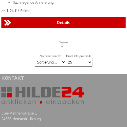
flachliegende Anlieferung
ab
1,24 €
/ Stück
Details
Seiten
1
Sortieren nach:
Produkte pro Seite:
KONTAKT
Lise-Meitner-Straße 1
24558 Henstedt-Ulzburg