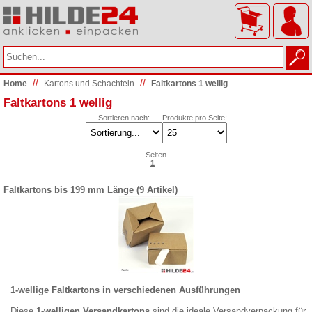
//
//
Home
Kartons und Schachteln
Faltkartons 1 wellig
Faltkartons 1 wellig
Sortieren nach:
Produkte pro Seite:
Seiten
1
Faltkartons bis 199 mm Länge
(9 Artikel)
1-wellige Faltkartons in verschiedenen Ausführungen
Diese
1-welligen Versandkartons
sind die ideale Versandverpackung für