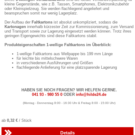
kleine Gegenstände, wie z.B. Tassen, Smartphones, Elektronikzubehör
oder Kleinspielzeug. Sie werden flachliegend angeliefert und
beanspruchen somit nur wenig Lagerplatz.
Der Aufbau der
Faltkartons
ist absolut unkompliziert, sodass die
Kartonagen
innerhalb kürzester Zeit zur Kommissionierung, zum Versand
und Transport sowie zur Lagerung eingesetzt werden können. Trotz ihres
geringen Eigengewichts sind diese Faltkartons stabil.
Produkteigenschaften 1-wellige Faltkartons im Überblick:
1-wellige Faltkartons aus Wellpappe bis 199 mm Länge
für leichte bis mittelschwere Waren
in verschiedenen Ausführungen und Größen
flachliegende Anlieferung für eine platzsparende Lagerung
HABEN SIE NOCH FRAGEN? WIR HELFEN GERNE.
041 93 - 980 55 0
ODER
info@hilde24.de
(Montag - Donnerstag 8:00 - 16:30 Uhr & Freitag 8:00 - 15:00 Uhr)
ab
0,32 €
/ Stück
Details