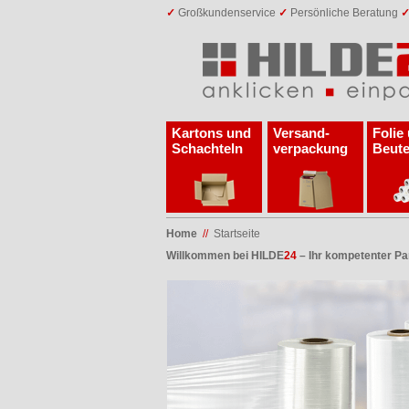
✓
Großkundenservice
✓
Persönliche Beratung
Kartons und
Versand­
Folie
Schachteln
verpackung
Beute
Home
//
Startseite
Willkommen bei HILDE
24
– Ihr kompetenter Pa