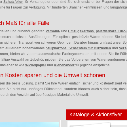
er
Schutzfolien
für Versandgüter oder sind Sie sich unsicher bei Fragen der sich
rne für Fragen zur Verfügung. Mit fundierten Branchenkenntnissen und langjährige
h Maß für alle Fälle
rialien und Zubehör gehören
Versand-
und
Umzugskartons
,
palettierbare Euro
terschiedlichsten Ausführungen. Für optimal geschützte Waren können Sie bei
en sicheren Transport von schweren Gebinden. Darüber hinaus umfasst unser So
efern außerdem höhenvariable
Stülpkartons
,
Schachteln mit Blitzboden
und
Vers
können, bieten wir zudem
automatische Packsysteme
an, mit denen Sie Ihr Füll
ielfältige Auswahl an Zubehör, mit dem Sie das Vorbereiten von Warensendungen
i uns ebenso wie
Wickelpapier
und
Klebebänder
für jegliche Ansprüche.
n Kosten sparen und die Umwelt schonen
n die beste Lösung. Damit Sie Ihre Waren einfach, sicher und kosteneffizient v
ren Sie nicht nur unnötiges Füllmaterial, sondern können auch sicher sein, dass
rch den Verzicht auf überflüssiges Material die Umwelt.
Kataloge & Aktionsflyer