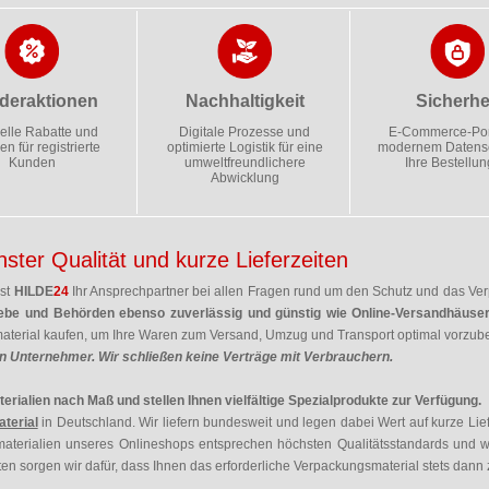
deraktionen
Nachhaltigkeit
Sicherhe
elle Rabatte und
Digitale Prozesse und
E-Commerce-Port
en für registrierte
optimierte Logistik für eine
modernem Datensc
Kunden
umweltfreundlichere
Ihre Bestellu
Abwicklung
ter Qualität und kurze Lieferzeiten
ist
HILDE
24
Ihr Ansprechpartner bei allen Fragen rund um den Schutz und das V
iebe und Behörden ebenso zuverlässig und günstig wie Online-Versandhäuse
terial kaufen, um Ihre Waren zum Versand, Umzug und Transport optimal vorzube
n Unternehmer. Wir schließen keine Verträge mit Verbrauchern.
rialien nach Maß und stellen Ihnen vielfältige Spezialprodukte zur Verfügung.
aterial
in Deutschland. Wir liefern bundesweit und legen dabei Wert auf kurze Lief
materialien unseres Onlineshops entsprechen höchsten Qualitätsstandards und we
ten sorgen wir dafür, dass Ihnen das erforderliche Verpackungsmaterial stets dann