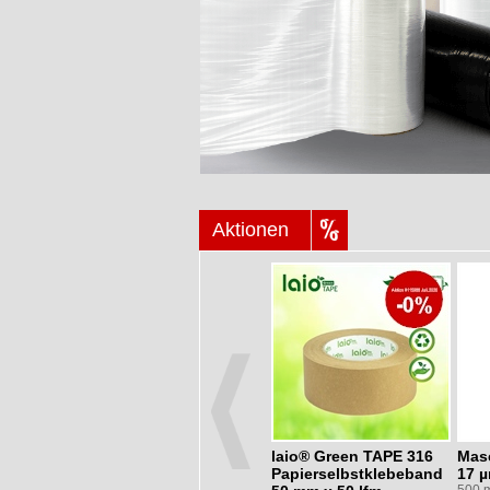
Aktionen
laio® Green TAPE 316
Masc
Papierselbstklebeband
17 