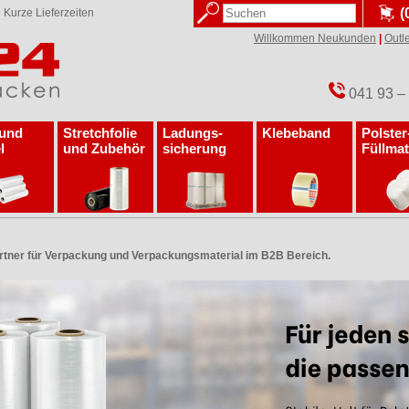
(
✓
Kurze Lieferzeiten
Willkommen Neukunden
|
Outle
041 93 –
 und
Stretchfolie
Ladungs­
Klebeband
Polster
l
und Zubehör
sicherung
Füllmat
rtner für Verpackung und Verpackungsmaterial im B2B Bereich.