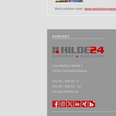
Mehr erfahren unter:
www.verpackungswiss
KONTAKT
Lise-Meitner-Straße 1
24558 Henstedt-Ulzburg
041 93 - 980 55 - 0
041 93 - 980 55 - 24
info [at] hilde24.de