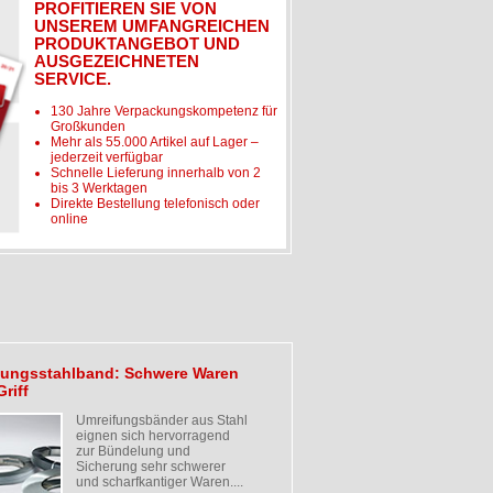
PROFITIEREN SIE VON
UNSEREM UMFANGREICHEN
PRODUKTANGEBOT UND
AUSGEZEICHNETEN
SERVICE.
130 Jahre Verpackungskompetenz für
Großkunden
Mehr als 55.000 Artikel auf Lager –
jederzeit verfügbar
Schnelle Lieferung innerhalb von 2
bis 3 Werktagen
Direkte Bestellung telefonisch oder
online
kungsstahlband: Schwere Waren
Griff
Umreifungsbänder aus Stahl
eignen sich hervorragend
zur Bündelung und
Sicherung sehr schwerer
und scharfkantiger Waren....