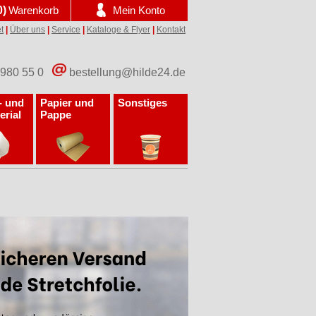
0)
Warenkorb
Mein Konto
t
|
Über uns
|
Service
|
Kataloge & Flyer
|
Kontakt
 980 55 0
bestellung@hilde24.de
- und
Papier und
Sonstiges
erial
Pappe