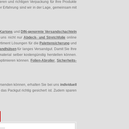
eren und richtigen Verpackung für Ihre Produkte
r Erfahrung sind wir in der Lage, gemeinsam mit
-Kartons
und
DIN-genormte Versandschachteln
 uns nicht nur
Abdeck- und Stretchfolie
online
rtiment Lösungen für die
Palettensicherung
und
andhülsen
für langes Versandgut. Damit Sie Ihre
material selber kostengünstig herstellen können.
 optimieren können.
Folien-Abroller
,
Sicherheits-
ersenden können, erhalten Sie bei uns
individuell
 das Packgut richtig gesichert ist. Zudem sparen