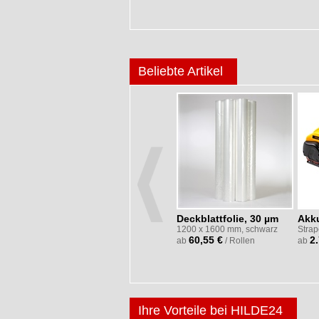
Beliebte Artikel
150
Deckblattfolie, 30 µm
Akk
s, 0,4 m³
1200 x 1600 mm, schwarz
Stra
60,55 €
2
ck
ab
/ Rollen
ab
Ihre Vorteile bei HILDE24