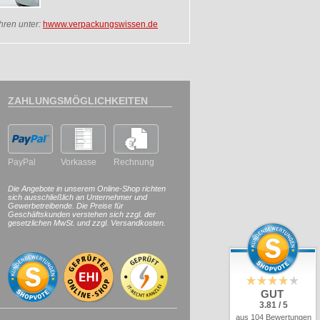
hren unter:
hwww.verpackungswissen.de
ZAHLUNGSMÖGLICHKEITEN
PayPal
Vorkasse
Rechnung
Die Angebote in unserem Online-Shop richten
sich ausschließlich an Unternehmer und
Gewerbetreibende. Die Preise für
Geschäftskunden verstehen sich zzgl. der
gesetzlichen MwSt. und zzgl. Versandkosten.
GUT
3.81 / 5
aus 104 Bewertungen