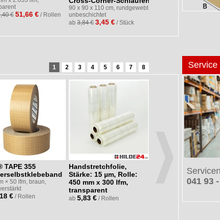
m x 2.033 lfm,
Cross-Corner-Schlaufen
7,16 €
parent
ab
7,54 €
/ Rolle
90 x 90 x 110 cm, rundgewebt,
51,66 €
,40 €
/ Rollen
unbeschichtet
3,45 €
ab
3,84 €
/ Stück
Service
1
2
3
4
5
6
7
8
® TAPE 355
Handstretchfolie,
laio® DOC 288
Service
erselbstklebeband
Stärke: 15 µm, Rolle:
Lieferschein- /
041 93 -
 × 50 lfm, braun,
450 mm x 300 lfm,
Begleitpapiertasch
verstärkt
transparent
mit 30 % Recycling-
,18 €
/ Rollen
5,83 €
Anteil
ab
/ Rollen
DIN C6,
"Lieferschein/Rechnung"
(mehrsprachig)