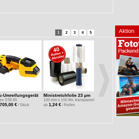
22,79 €
ab
/ Karton
Aktion
1
2
3
4
5
u-Umreifungsgerät
Ministretchfolie 23 µm
laio® Green TAPE 3
pex STB 85
100 mm x 150 lfm, transparent
Papierselbstklebeb
.705,00 €
1,24 €
/ Stück
ab
/ Rollen
fadenverstärkt (3 / 1
50 mm x 50 lfm, braun
2,05 €
ab
/ Rollen