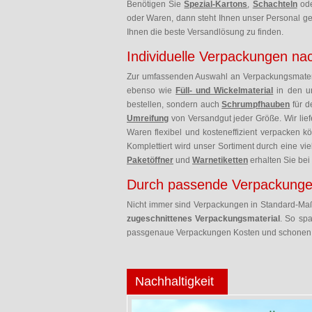
Benötigen Sie
Spezial-Kartons
,
Schachteln
od
oder Waren, dann steht Ihnen unser Personal ge
Ihnen die beste Versandlösung zu finden.
Individuelle Verpackungen nac
Zur umfassenden Auswahl an Verpackungsmate
ebenso wie
Füll- und Wickelmaterial
in den un
bestellen, sondern auch
Schrumpfhauben
für d
Umreifung
von Versandgut jeder Größe. Wir li
Waren flexibel und kosteneffizient verpacken 
Komplettiert wird unser Sortiment durch eine v
Paketöffner
und
Warnetiketten
erhalten Sie be
Durch passende Verpackunge
Nicht immer sind Verpackungen in Standard-Maße
zugeschnittenes Verpackungsmaterial
. So spa
passgenaue Verpackungen Kosten und schonen du
Nachhaltigkeit