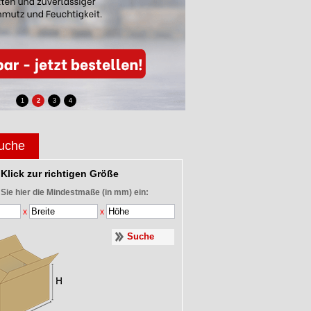
1
2
3
4
uche
Klick zur richtigen Größe
 Sie hier die Mindestmaße (in mm) ein:
x
x
Suche
Minipac® MP10,
Luftpolster-
tesa® Hand
,
Fixierverpackung
Versandtaschen
6400 Comfort
13