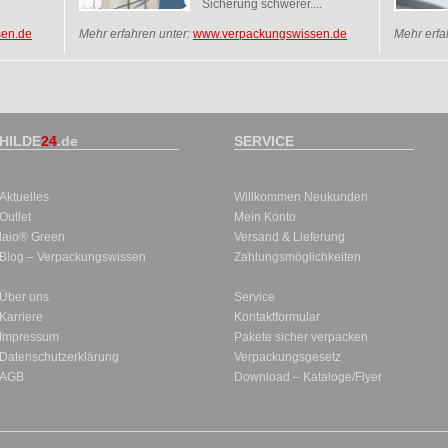
Sicherung schwerer....
en.de
Mehr erfahren unter:
www.verpackungswissen.de
Mehr erfa
HILDE
24
.de
SERVICE
Aktuelles
Willkommen Neukunden
Outlet
Mein Konto
laio® Green
Versand & Lieferung
Blog – Verpackungswissen
Zahlungsmöglichkeiten
Über uns
Service
Karriere
Kontaktformular
Impressum
Pakete sicher verpacken
Datenschutzerklärung
Verpackungsgesetz
AGB
Download – Kataloge/Flyer