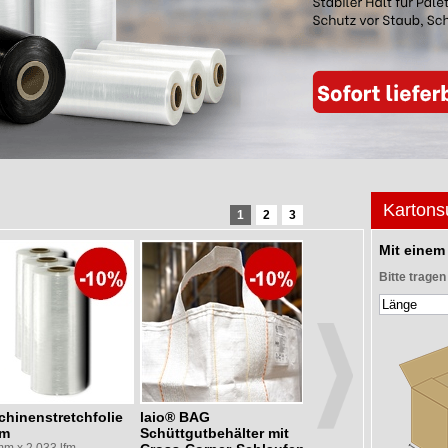
Kartons
1
2
3
Mit einem 
Bitte tragen
hinenstretchfolie
laio® BAG
Handstretchfolie
µm
Schüttgutbehälter mit
17 µm, 500 mm x 300 lfm
transparent