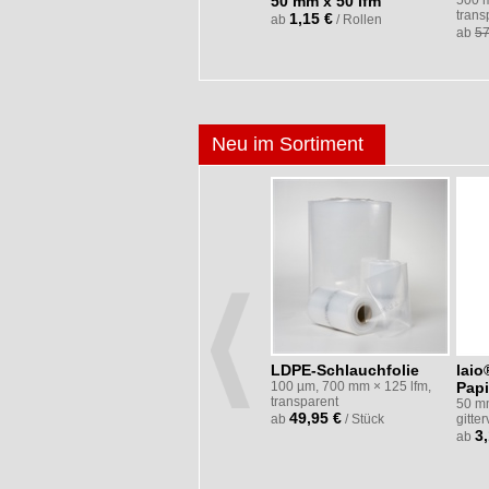
50 mm x 50 lfm
500 m
trans
1,15 €
ab
/ Rollen
ab
57
Neu im Sortiment
en aus
LDPE-Schlauchfolie
laio
100 µm, 700 mm × 125 lfm,
Papi
transparent
50 mm
k
49,95 €
ab
/ Stück
gitter
3
ab