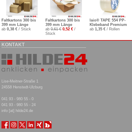
Faltkartons 300 bis
Faltkartons 300 bis
laio® TAPE 554 PP-
399 mm Länge
399 mm Länge
Klebeband Premium
ab
0,38 €
/ Stück
ab
0,61 €
0,52 €
/
ab
1,35 €
/ Rollen
Stück
KONTAKT
Lise-Meitner-Straße 1
24558 Henstedt-Ulzburg
041 93 - 980 55 - 0
041 93 - 980 55 - 24
info [at] hilde24.de