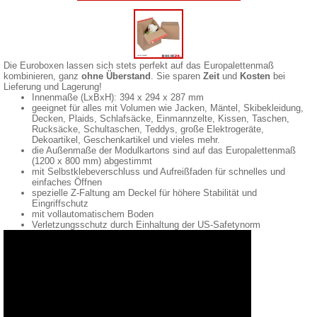
Die Euroboxen lassen sich stets perfekt auf das Europalettenmaß
kombinieren, ganz
ohne Überstand
. Sie sparen
Zeit
und
Kosten
bei
Lieferung und Lagerung!
Innenmaße (LxBxH): 394 x 294 x 287 mm
geeignet für alles mit Volumen wie Jacken, Mäntel, Skibekleidung,
Decken, Plaids, Schlafsäcke, Einmannzelte, Kissen, Taschen,
Rucksäcke, Schultaschen, Teddys, große Elektrogeräte,
Dekoartikel, Geschenkartikel und vieles mehr.
die Außenmaße der Modulkartons sind auf das Europalettenmaß
(1200 x 800 mm) abgestimmt
mit Selbstklebeverschluss und Aufreißfaden für schnelles und
einfaches Öffnen
spezielle Z-Faltung am Deckel für höhere Stabilität und
Eingriffschutz
mit vollautomatischem Boden
Verletzungsschutz durch Einhaltung der US-Safetynorm