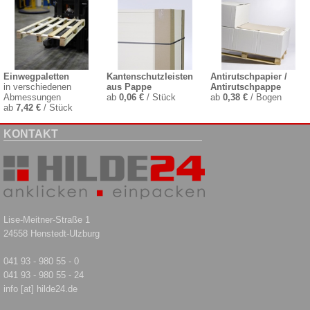
Einwegpaletten
Kantenschutzleisten
Antirutschpapier /
in verschiedenen
aus Pappe
Antirutschpappe
Abmessungen
ab
0,06 €
/ Stück
ab
0,38 €
/ Bogen
ab
7,42 €
/ Stück
KONTAKT
Lise-Meitner-Straße 1
24558 Henstedt-Ulzburg
041 93 - 980 55 - 0
041 93 - 980 55 - 24
info [at] hilde24.de