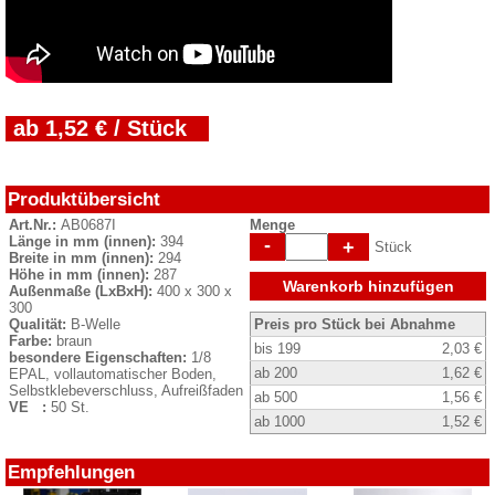
ab 1,52 € / Stück
Produktübersicht
Art.Nr.:
AB0687I
Menge
Länge in mm (innen):
394
-
+
Stück
Breite in mm (innen):
294
Höhe in mm (innen):
287
Warenkorb hinzufügen
Außenmaße (LxBxH):
400 x 300 x
300
Qualität:
B-Welle
Preis pro Stück bei Abnahme
Farbe:
braun
bis 199
2,03 €
besondere Eigenschaften:
1/8
ab 200
1,62 €
EPAL, vollautomatischer Boden,
Selbstklebeverschluss, Aufreißfaden
ab 500
1,56 €
VE :
50 St.
ab 1000
1,52 €
Empfehlungen