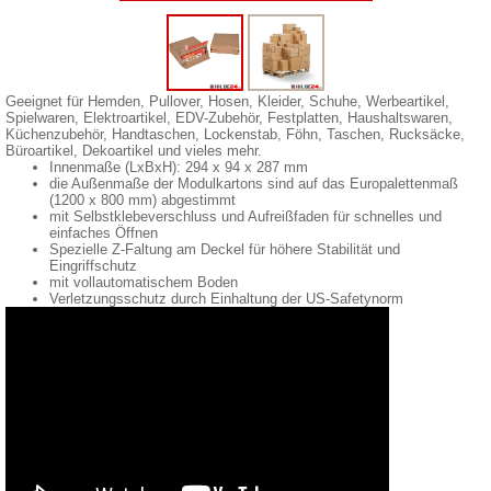
Geeignet für Hemden, Pullover, Hosen, Kleider, Schuhe, Werbeartikel,
Spielwaren, Elektroartikel, EDV-Zubehör, Festplatten, Haushaltswaren,
Küchenzubehör, Handtaschen, Lockenstab, Föhn, Taschen, Rucksäcke,
Büroartikel, Dekoartikel und vieles mehr.
Innenmaße (LxBxH): 294 x 94 x 287 mm
die Außenmaße der Modulkartons sind auf das Europalettenmaß
(1200 x 800 mm) abgestimmt
mit Selbstklebeverschluss und Aufreißfaden für schnelles und
einfaches Öffnen
Spezielle Z-Faltung am Deckel für höhere Stabilität und
Eingriffschutz
mit vollautomatischem Boden
Verletzungsschutz durch Einhaltung der US-Safetynorm