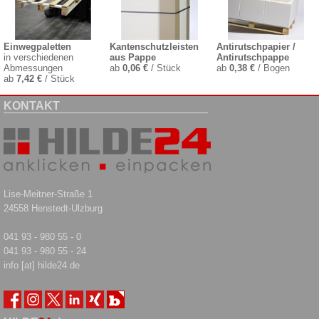
Einwegpaletten
Kantenschutzleisten
Antirutschpapier /
in verschiedenen
aus Pappe
Antirutschpappe
Abmessungen
ab
0,06 €
/ Stück
ab
0,38 €
/ Bogen
ab
7,42 €
/ Stück
KONTAKT
Lise-Meitner-Straße 1
24558 Henstedt-Ulzburg
041 93 - 980 55 - 0
041 93 - 980 55 - 24
info [at] hilde24.de