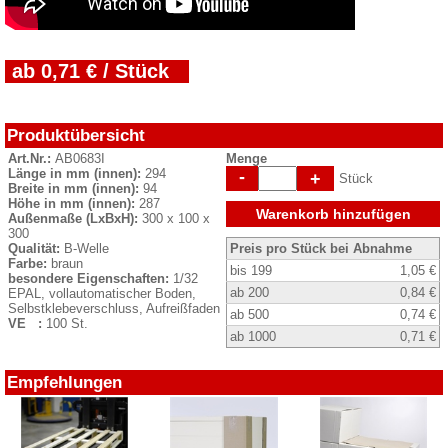
ab 0,71 € / Stück
Produktübersicht
Art.Nr.:
AB0683I
Menge
Länge in mm (innen):
294
-
+
Stück
Breite in mm (innen):
94
Höhe in mm (innen):
287
Warenkorb hinzufügen
Außenmaße (LxBxH):
300 x 100 x
300
Qualität:
B-Welle
Preis pro Stück bei Abnahme
Farbe:
braun
bis 199
1,05 €
besondere Eigenschaften:
1/32
ab 200
0,84 €
EPAL, vollautomatischer Boden,
Selbstklebeverschluss, Aufreißfaden
ab 500
0,74 €
VE :
100 St.
ab 1000
0,71 €
Empfehlungen