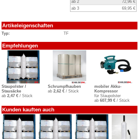
ab 2
72,96 €
ab 3
69,95 €
Artikeleigenschaften
Typ:
TF
Empfehlungen
Staupolster /
Schrumpfhauben
mobiler Akku-
Stausäcke
ab
2,62 €
/ Stück
Kompressor
ab
2,47 €
/ Stück
für Staupolster
ab
607,99 €
/ Stück
Kunden kauften auch