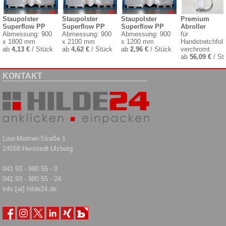
Staupolster
Staupolster
Staupolster
Premium
Superflow PP
Superflow PP
Superflow PP
Abroller
Abmessung: 900
Abmessung: 900
Abmessung: 900
für
x 1800 mm
x 2100 mm
x 1200 mm
Handstretchfoli
ab
4,13 €
/ Stück
ab
4,62 €
/ Stück
ab
2,96 €
/ Stück
verchromt
ab
56,09 €
/ St
KONTAKT
Lise-Meitner-Straße 1
24558 Henstedt-Ulzburg
041 93 - 980 55 - 0
041 93 - 980 55 - 24
info [at] hilde24.de