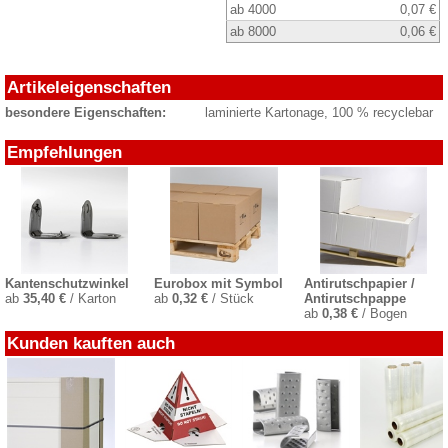
ab 4000
0,07 €
ab 8000
0,06 €
Artikeleigenschaften
besondere Eigenschaften:
laminierte Kartonage, 100 % recyclebar
Empfehlungen
Kantenschutzwinkel
Eurobox mit Symbol
Antirutschpapier /
ab
35,40 €
/ Karton
ab
0,32 €
/ Stück
Antirutschpappe
ab
0,38 €
/ Bogen
Kunden kauften auch