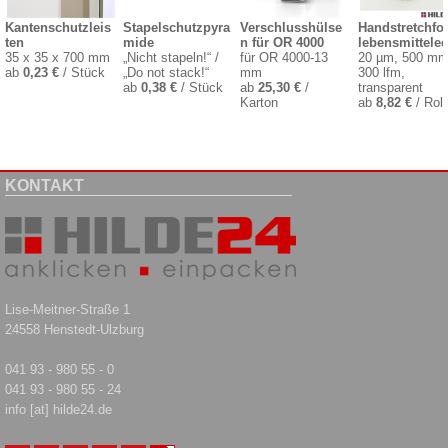
Kantenschutzleis
Stapelschutzpyra
Verschlusshülse
Handstretchfol
ten
mide
n für OR 4000
lebensmittelec
35 x 35 x 700 mm
„Nicht stapeln!“ /
für OR 4000-13
20 µm, 500 mm
ab
0,23 €
/ Stück
„Do not stack!“
mm
300 lfm,
ab
0,38 €
/ Stück
ab
25,30 €
/
transparent
Karton
ab
8,82 €
/ Roll
KONTAKT
Lise-Meitner-Straße 1
24558 Henstedt-Ulzburg
041 93 - 980 55 - 0
041 93 - 980 55 - 24
info [at] hilde24.de