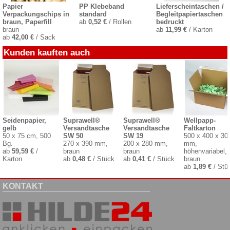
Papier
PP Klebeband
Lieferscheintaschen /
Verpackungschips in
standard
Begleitpapiertaschen
braun, Paperfill
ab
0,52 €
/ Rollen
bedruckt
braun
ab
11,99 €
/ Karton
ab
42,00 €
/ Sack
Kunden kauften auch
Seidenpapier,
Suprawell®
Suprawell®
Wellpapp-
gelb
Versandtasche
Versandtasche
Faltkarton
50 x 75 cm, 500
SW 50
SW 19
500 x 400 x 30
Bg.
270 x 390 mm,
200 x 280 mm,
mm,
ab
59,59 €
/
braun
braun
höhenvariabel,
Karton
ab
0,48 €
/ Stück
ab
0,41 €
/ Stück
braun
ab
1,89 €
/ Stü
KONTAKT