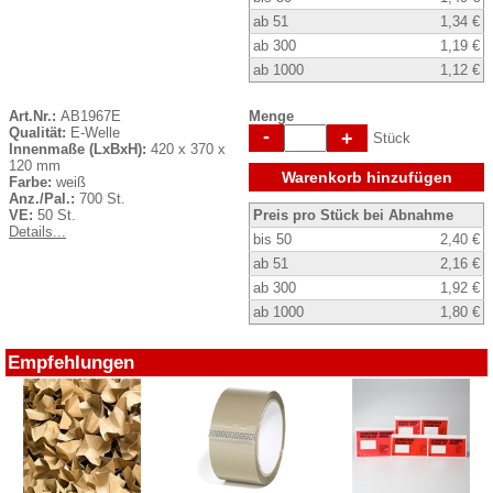
ab 51
1,34 €
ab 300
1,19 €
ab 1000
1,12 €
Art.Nr.:
AB1967E
Menge
Qualität:
E-Welle
-
+
Stück
Innenmaße (LxBxH):
420 x 370 x
120 mm
Warenkorb hinzufügen
Farbe:
weiß
Anz./Pal.:
700 St.
VE:
50 St.
Preis pro Stück bei Abnahme
Details...
bis 50
2,40 €
ab 51
2,16 €
ab 300
1,92 €
ab 1000
1,80 €
Empfehlungen