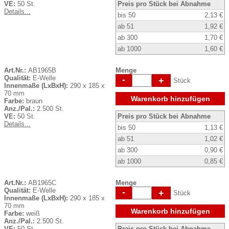
VE:
50 St.
Preis pro Stück bei Abnahme
Details...
bis 50
2,13 €
ab 51
1,92 €
ab 300
1,70 €
ab 1000
1,60 €
Art.Nr.:
AB1965B
Menge
Qualität:
E-Welle
-
+
Stück
Innenmaße (LxBxH):
290 x 185 x
70 mm
Warenkorb hinzufügen
Farbe:
braun
Anz./Pal.:
2.500 St.
VE:
50 St.
Preis pro Stück bei Abnahme
Details...
bis 50
1,13 €
ab 51
1,02 €
ab 300
0,90 €
ab 1000
0,85 €
Art.Nr.:
AB1965C
Menge
Qualität:
E-Welle
-
+
Stück
Innenmaße (LxBxH):
290 x 185 x
70 mm
Warenkorb hinzufügen
Farbe:
weiß
Anz./Pal.:
2.500 St.
VE:
50 St.
Preis pro Stück bei Abnahme