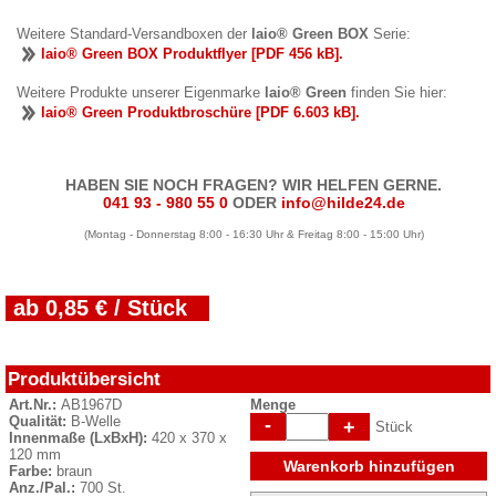
Weitere Standard-Versandboxen der
laio® Green BOX
Serie:
laio® Green BOX Produktflyer [PDF 456 kB].
Weitere Produkte unserer Eigenmarke
laio® Green
finden Sie hier:
laio® Green Produktbroschüre [PDF 6.603 kB].
HABEN SIE NOCH FRAGEN? WIR HELFEN GERNE.
041 93 - 980 55 0
ODER
info@hilde24.de
(Montag - Donnerstag 8:00 - 16:30 Uhr & Freitag 8:00 - 15:00 Uhr)
ab 0,85 € / Stück
Produktübersicht
Art.Nr.:
AB1967D
Menge
Qualität:
B-Welle
-
+
Stück
Innenmaße (LxBxH):
420 x 370 x
120 mm
Warenkorb hinzufügen
Farbe:
braun
Anz./Pal.:
700 St.