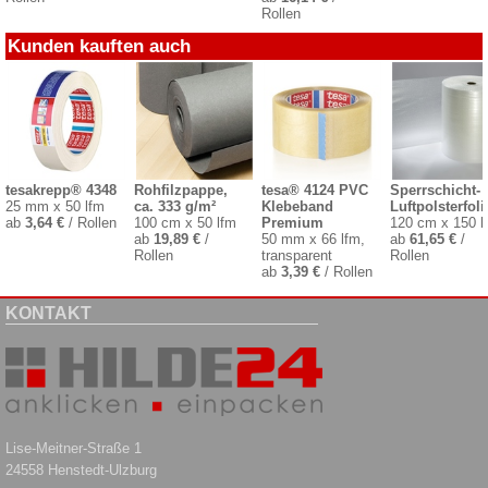
Rollen
Kunden kauften auch
tesakrepp® 4348
Rohfilzpappe,
tesa® 4124 PVC
Sperrschicht-
25 mm x 50 lfm
ca. 333 g/m²
Klebeband
Luftpolsterfoli
ab
3,64 €
/ Rollen
100 cm x 50 lfm
Premium
120 cm x 150 l
ab
19,89 €
/
50 mm x 66 lfm,
ab
61,65 €
/
Rollen
transparent
Rollen
ab
3,39 €
/ Rollen
KONTAKT
Lise-Meitner-Straße 1
24558 Henstedt-Ulzburg