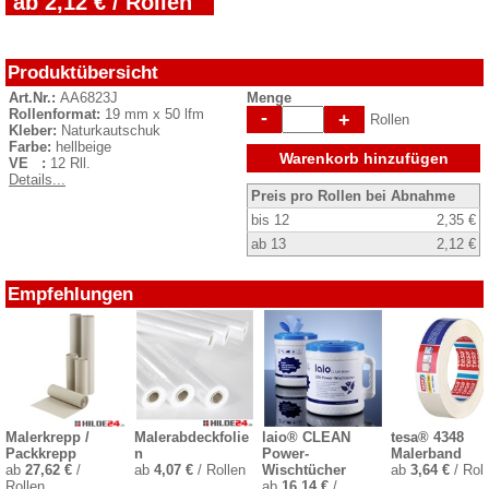
ab 2,12 € / Rollen
Produktübersicht
Art.Nr.:
AA6823J
Menge
Rollenformat:
19 mm x 50 lfm
-
+
Rollen
Kleber:
Naturkautschuk
Farbe:
hellbeige
Warenkorb hinzufügen
VE :
12 Rll.
Details...
Preis pro Rollen bei Abnahme
bis 12
2,35 €
ab 13
2,12 €
Empfehlungen
Malerkrepp /
Malerabdeckfolie
laio® CLEAN
tesa® 4348
Packkrepp
n
Power-
Malerband
ab
27,62 €
/
ab
4,07 €
/ Rollen
Wischtücher
ab
3,64 €
/ Roll
Rollen
ab
16,14 €
/