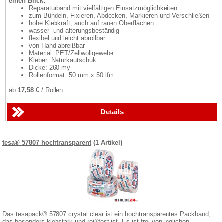
einen Blick:
Reparaturband mit vielfältigen Einsatzmöglichkeiten
zum Bündeln, Fixieren, Abdecken, Markieren und Verschließen
hohe Klebkraft, auch auf rauen Oberflächen
wasser- und alterungsbeständig
flexibel und leicht abrollbar
von Hand abreißbar
Material: PET/Zellwollgewebe
Kleber: Naturkautschuk
Dicke: 260 my
Rollenformat: 50 mm x 50 lfm
ab
17,58 €
/ Rollen
Details
tesa® 57807 hochtransparent
(1 Artikel)
Das tesapack® 57807 crystal clear ist ein hochtransparentes Packband,
das besonders klebstark und reißfest ist. Es ist frei von jeglichen