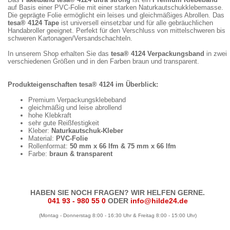
auf Basis einer PVC-Folie mit einer starken Naturkautschukklebemasse.
Die geprägte Folie ermöglicht ein leises und gleichmäßiges Abrollen. Das
tesa® 4124 Tape
ist universell einsetzbar und für alle gebräuchlichen
Handabroller geeignet. Perfekt für den Verschluss von mittelschweren bis
schweren Kartonagen/Versandschachteln.
In unserem Shop erhalten Sie das
tesa® 4124 Verpackungsband
in zwei
verschiedenen Größen und in den Farben braun und transparent.
Produkteigenschaften tesa® 4124 im Überblick:
Premium Verpackungsklebeband
gleichmäßig und leise abrollend
hohe Klebkraft
sehr gute Reißfestigkeit
Kleber:
Naturkautschuk-Kleber
Material:
PVC-Folie
Rollenformat:
50 mm x 66 lfm & 75 mm x 66 lfm
Farbe:
braun & transparent
HABEN SIE NOCH FRAGEN? WIR HELFEN GERNE.
041 93 - 980 55 0
ODER
info@hilde24.de
(Montag - Donnerstag 8:00 - 16:30 Uhr & Freitag 8:00 - 15:00 Uhr)