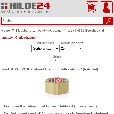
//
//
//
Home
Klebeband
tesa® Klebeband
tesa® 4651 Gewebeband
tesa® Klebeband
Sortieren nach:
Produkte pro Seite:
Seiten
1
tesa® 4124 PVC Klebeband Premium "ultra strong"
(4 Artikel)
Premium Klebeband mit hoher Klebkraft (ultra strong)
Das
Paketband tesa® 4124 ultra strong
ist ein
Premium Klebeband