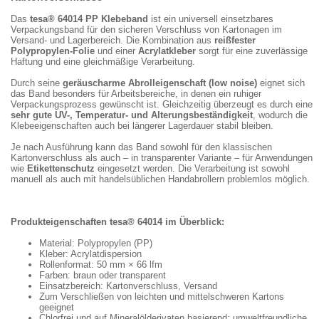
Das
tesa® 64014 PP Klebeband
ist ein universell einsetzbares
Verpackungsband für den sicheren Verschluss von Kartonagen im
Versand- und Lagerbereich. Die Kombination aus
reißfester
Polypropylen-Folie
und einer
Acrylatkleber
sorgt für eine zuverlässige
Haftung und eine gleichmäßige Verarbeitung.
Durch seine
geräuscharme Abrolleigenschaft (low noise)
eignet sich
das Band besonders für Arbeitsbereiche, in denen ein ruhiger
Verpackungsprozess gewünscht ist. Gleichzeitig überzeugt es durch eine
sehr gute UV-, Temperatur- und Alterungsbeständigkeit
, wodurch die
Klebeeigenschaften auch bei längerer Lagerdauer stabil bleiben.
Je nach Ausführung kann das Band sowohl für den klassischen
Kartonverschluss als auch – in transparenter Variante – für Anwendungen
wie
Etikettenschutz
eingesetzt werden. Die Verarbeitung ist sowohl
manuell als auch mit handelsüblichen Handabrollern problemlos möglich.
Produkteigenschaften tesa® 64014 im Überblick:
Material: Polypropylen (PP)
Kleber: Acrylatdispersion
Rollenformat: 50 mm × 66 lfm
Farben: braun oder transparent
Einsatzbereich: Kartonverschluss, Versand
Zum Verschließen von leichten und mittelschweren Kartons
geeignet
Chlorfrei und auf Mineralölderivaten basierend; umweltfreundliche