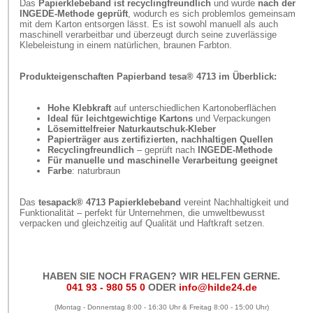
Das
Papierklebeband ist recyclingfreundlich
und wurde
nach der
INGEDE-Methode geprüft
, wodurch es sich problemlos gemeinsam
mit dem Karton entsorgen lässt. Es ist sowohl manuell als auch
maschinell verarbeitbar und überzeugt durch seine zuverlässige
Klebeleistung in einem natürlichen, braunen Farbton.
Produkteigenschaften Papierband tesa® 4713 im Überblick:
Hohe Klebkraft
auf unterschiedlichen Kartonoberflächen
Ideal für leichtgewichtige Kartons
und Verpackungen
Lösemittelfreier Naturkautschuk-Kleber
Papierträger aus zertifizierten, nachhaltigen Quellen
Recyclingfreundlich
– geprüft nach
INGEDE-Methode
Für manuelle und maschinelle Verarbeitung geeignet
Farbe
: naturbraun
Das
tesapack® 4713 Papierklebeband
vereint Nachhaltigkeit und
Funktionalität – perfekt für Unternehmen, die umweltbewusst
verpacken und gleichzeitig auf Qualität und Haftkraft setzen.
HABEN SIE NOCH FRAGEN? WIR HELFEN GERNE.
041 93 - 980 55 0
ODER
info@hilde24.de
(Montag - Donnerstag 8:00 - 16:30 Uhr & Freitag 8:00 - 15:00 Uhr)