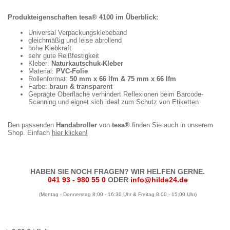
Produkteigenschaften tesa® 4100 im Überblick:
Universal Verpackungsklebeband
gleichmäßig und leise abrollend
hohe Klebkraft
sehr gute Reißfestigkeit
Kleber:
Naturkautschuk-Kleber
Material:
PVC-Folie
Rollenformat:
50 mm x 66 lfm & 75 mm x 66 lfm
Farbe:
braun & transparent
Geprägte Oberfläche verhindert Reflexionen beim Barcode-
Scanning und eignet sich ideal zum Schutz von Etiketten
Den passenden
Handabroller
von
tesa®
finden Sie auch in unserem
Shop. Einfach
hier klicken!
HABEN SIE NOCH FRAGEN? WIR HELFEN GERNE.
041 93 - 980 55 0
ODER
info@hilde24.de
(Montag - Donnerstag 8:00 - 16:30 Uhr & Freitag 8:00 - 15:00 Uhr)