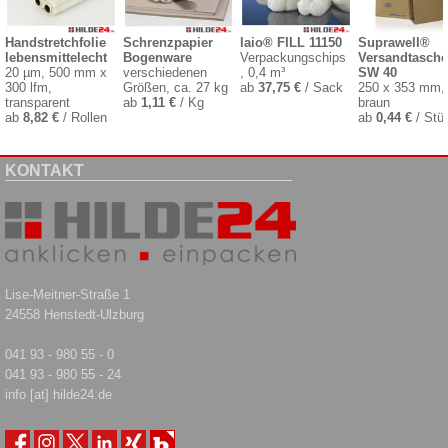
Handstretchfolie
Schrenzpapier
laio® FILL 11150
Suprawell®
lebensmittelecht
Bogenware
Verpackungschips
Versandtasche
20 µm, 500 mm x
verschiedenen
, 0,4 m³
SW 40
300 lfm,
Größen, ca. 27 kg
ab
37,75 €
/ Sack
250 x 353 mm,
transparent
ab
1,11 €
/ Kg
braun
ab
8,82 €
/ Rollen
ab
0,44 €
/ Stü
KONTAKT
Lise-Meitner-Straße 1
24558 Henstedt-Ulzburg
041 93 - 980 55 - 0
041 93 - 980 55 - 24
info [at] hilde24.de