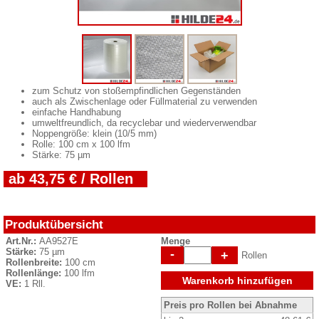
zum Schutz von stoßempfindlichen Gegenständen
auch als Zwischenlage oder Füllmaterial zu verwenden
einfache Handhabung
umweltfreundlich, da recyclebar und wiederverwendbar
Noppengröße: klein (10/5 mm)
Rolle: 100 cm x 100 lfm
Stärke: 75 µm
ab 43,75 € / Rollen
Produktübersicht
Art.Nr.:
AA9527E
Menge
Stärke:
75 µm
-
+
Rollen
Rollenbreite:
100 cm
Rollenlänge:
100 lfm
Warenkorb hinzufügen
VE:
1 Rll.
Preis pro Rollen bei Abnahme