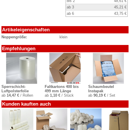
bis 2
48,61 €
ab 3
45,21 €
ab 6
43,75 €
Artikeleigenschaften
Noppengröße:
klein
Empfehlungen
Sperrschicht-
Faltkartons 400 bis
Schaumbeutel
Luftpolsterfolie
499 mm Länge
Instapak
ab
14,47 €
/ Rollen
ab
1,10 €
/ Stück
ab
90,19 €
/ Set
Kunden kauften auch