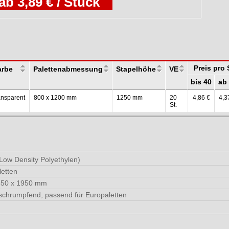
ab 3,89 € / Stück
Preis pro
arbe
Palettenabmessung
Stapelhöhe
VE
bis 40
ab
ansparent
800 x 1200 mm
1250 mm
20
4,86 €
4,3
St.
Low Density Polyethylen)
letten
850 x 1950 mm
 schrumpfend, passend für Europaletten