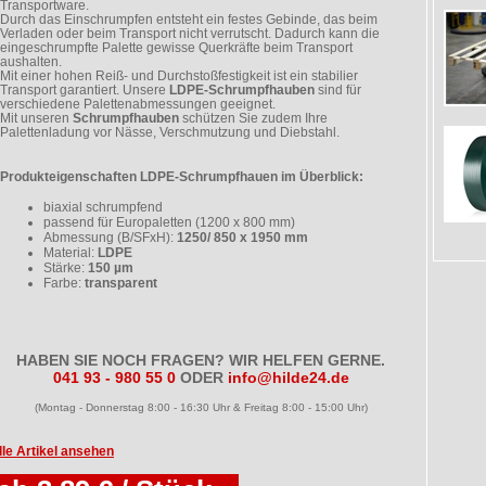
Transportware.
Durch das Einschrumpfen entsteht ein festes Gebinde, das beim
Verladen oder beim Transport nicht verrutscht. Dadurch kann die
eingeschrumpfte Palette gewisse Querkräfte beim Transport
aushalten.
Mit einer hohen Reiß- und Durchstoßfestigkeit ist ein stabilier
Transport garantiert. Unsere
LDPE-Schrumpfhauben
sind für
verschiedene Palettenabmessungen geeignet.
Mit unseren
Schrumpfhauben
schützen Sie zudem Ihre
Palettenladung vor Nässe, Verschmutzung und Diebstahl.
Produkteigenschaften LDPE-Schrumpfhauen im Überblick:
biaxial schrumpfend
passend für Europaletten (1200 x 800 mm)
Abmessung (B/SFxH):
1250/ 850 x 1950 mm
Material:
LDPE
Stärke:
150 µm
Farbe:
transparent
HABEN SIE NOCH FRAGEN? WIR HELFEN GERNE.
041 93 - 980 55 0
ODER
info@hilde24.de
(Montag - Donnerstag 8:00 - 16:30 Uhr & Freitag 8:00 - 15:00 Uhr)
lle Artikel ansehen