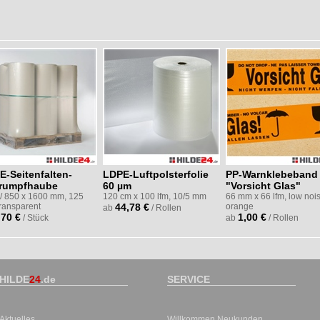
E-Seitenfalten-
LDPE-Luftpolsterfolie
PP-Warnklebeband
rumpfhaube
60 µm
"Vorsicht Glas"
/ 850 x 1600 mm, 125
120 cm x 100 lfm, 10/5 mm
66 mm x 66 lfm, low nois
transparent
44,78 €
orange
ab
/ Rollen
,70 €
1,00 €
/ Stück
ab
/ Rollen
HILDE
24
.de
SERVICE
Aktuelles
Willkommen Neukunden