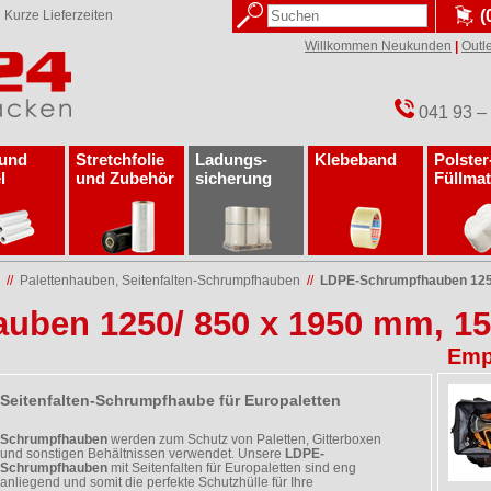
(
✓
Kurze Lieferzeiten
Willkommen Neukunden
|
Outle
041 93 –
 und
Stretchfolie
Ladungs­
Klebeband
Polster
l
und Zubehör
sicherung
Füllmat
//
Palettenhauben, Seitenfalten-Schrumpfhauben
//
LDPE-Schrumpfhauben 1250
ben 1250/ 850 x 1950 mm, 150
Emp
Seitenfalten-Schrumpfhaube für Europaletten
Schrumpfhauben
werden zum Schutz von Paletten, Gitterboxen
und sonstigen Behältnissen verwendet. Unsere
LDPE-
Schrumpfhauben
mit Seitenfalten für Europaletten sind eng
anliegend und somit die perfekte Schutzhülle für Ihre