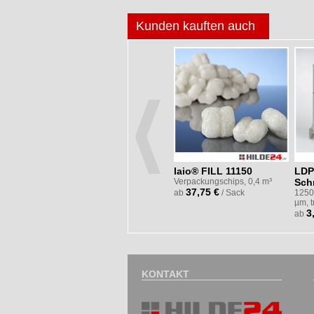
Kunden kauften auch
laio® FILL 11150
LDP
Verpackungschips, 0,4 m³
Sch
37,75 €
ab
/ Sack
1250
µm, 
3
ab
KONTAKT