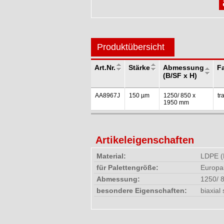
Produktübersicht
Art.Nr.
Stärke
Abmessung
F
(B/SF x H)
AA8967J
150 µm
1250/ 850 x
tr
1950 mm
Artikeleigenschaften
Material:
LDPE (
für Palettengröße:
Europa
Abmessung:
1250/ 
besondere Eigenschaften:
biaxial