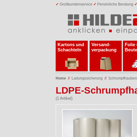
✓
Großkundenservice
✓
Persönliche Beratung
Kartons und
Versand­
Folie
Schachteln
verpackung
Beute
Home
//
Ladungs­sicherung
//
Schrumpfhauben
LDPE-Schrumpfhau
(1 Artikel)