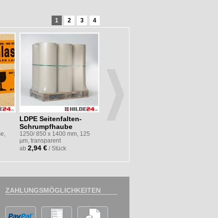
1
2
3
4
LDPE Seitenfalten-
PP-Klebeband low noise
PP-Versc
Schrumpfhaube
48 mm × 66 lfm, transparent,
Durchmesse
Acrylat-Kleber
transparent
e,
1250/ 850 x 1400 mm, 125
0,59 €
6,98 €
µm, transparent
ab
/ Rollen
ab
/
2,94 €
ab
/ Stück
ZAHLUNGSMÖGLICHKEITEN