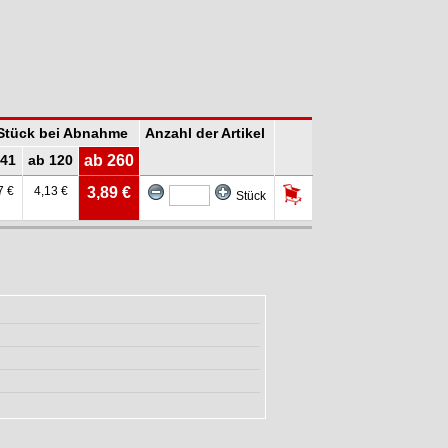
 Stück bei Abnahme
Anzahl der Artikel
 41
ab 120
ab 260
7 €
4,13 €
3,89 €
Stück