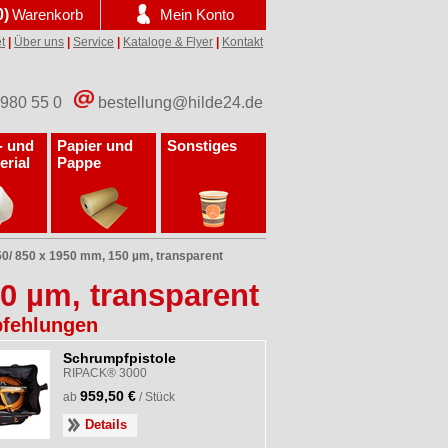
0)
Warenkorb
Mein Konto
t
|
Über uns
|
Service
|
Kataloge & Flyer
|
Kontakt
 980 55 0
bestellung@hilde24.de
- und
Papier und
Sonstiges
erial
Pappe
/ 850 x 1950 mm, 150 µm, transparent
 µm, transparent
fehlungen
Schrumpfpistole
RIPACK® 3000
959,50 €
ab
/ Stück
Details