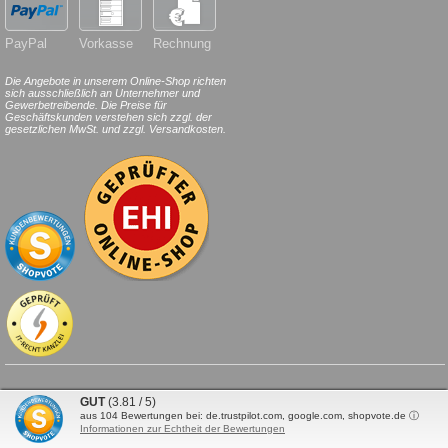
PayPal
Vorkasse
Rechnung
Die Angebote in unserem Online-Shop richten
sich ausschließlich an Unternehmer und
Gewerbetreibende. Die Preise für
Geschäftskunden verstehen sich zzgl. der
gesetzlichen MwSt. und zzgl. Versandkosten.
© 2026
HILDE
24
.de
. Alle Rechte
GUT
(3.81 / 5)
vorbehalten.
aus
104
Bewertungen bei: de.trustpilot.com, google.com, shopvote.de ⓘ
Informationen zur Echtheit der Bewertungen