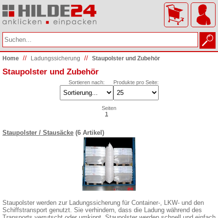
//
//
Home
Ladungs­sicherung
Staupolster und Zubehör
Staupolster und Zubehör
Sortieren nach:
Produkte pro Seite:
Seiten
1
Staupolster / Stausäcke
(6 Artikel)
Staupolster werden zur Ladungssicherung für Container-, LKW- und den
Schiffstransport genutzt. Sie verhindern, dass die Ladung während des
Transports verrutscht oder umkippt. Staupolster werden schnell und einfach