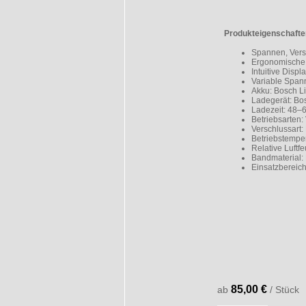
Produkteigenschafte
Spannen, Vers
Ergonomische 
Intuitive Disp
Variable Span
Akku: Bosch Li
Ladegerät: B
Ladezeit: 48–
Betriebsarten:
Verschlussart
Betriebstemper
Relative Luftfe
Bandmaterial:
Einsatzbereich
85,00 €
ab
/ Stück