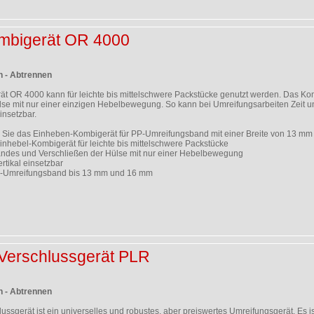
mbigerät OR 4000
n - Abtrennen
t OR 4000 kann für leichte bis mittelschwere Packstücke genutzt werden. Das K
ülse mit nur einer einzigen Hebelbewegung. So kann bei Umreifungsarbeiten Zeit 
insetzbar.
 Sie das Einheben-Kombigerät für PP-Umreifungsband mit einer Breite von 13 mm 
nhebel-Kombigerät für leichte bis mittelschwere Packstücke
des und Verschließen der Hülse mit nur einer Hebelbewegung
rtikal einsetzbar
PP-Umreifungsband bis 13 mm und 16 mm
Verschlussgerät PLR
n - Abtrennen
ssgerät ist ein universelles und robustes, aber preiswertes Umreifungsgerät. Es i