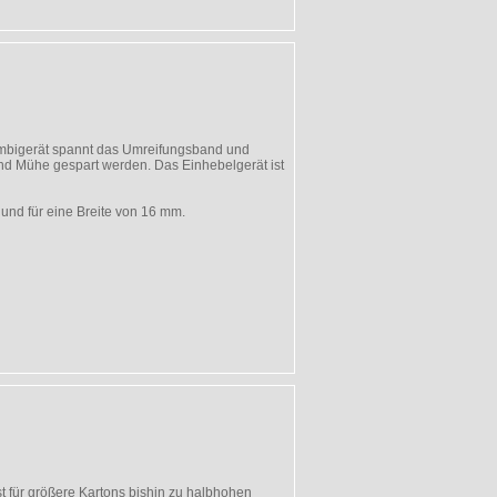
ombigerät spannt das Umreifungsband und
und Mühe gespart werden. Das Einhebelgerät ist
und für eine Breite von 16 mm.
st für größere Kartons bishin zu halbhohen