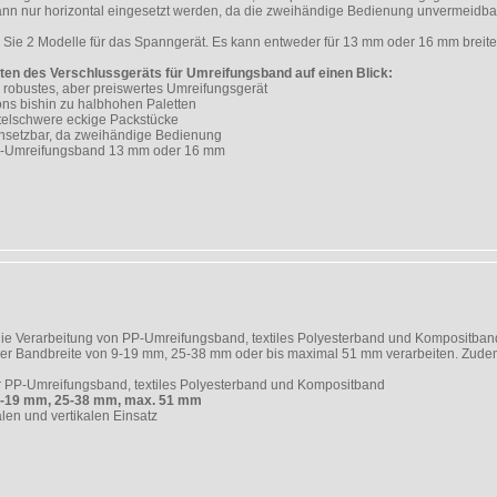
ann nur horizontal eingesetzt werden, da die zweihändige Bedienung unvermeidbar 
 Sie 2 Modelle für das Spanngerät. Es kann entweder für 13 mm oder 16 mm brei
ten des Verschlussgeräts für Umreifungsband auf einen Blick:
 robustes, aber preiswertes Umreifungsgerät
ons bishin zu halbhohen Paletten
ittelschwere eckige Packstücke
einsetzbar, da zweihändige Bedienung
PP-Umreifungsband 13 mm oder 16 mm
 die Verarbeitung von PP-Umreifungsband, textiles Polyesterband und Kompositba
er Bandbreite von 9-19 mm, 25-38 mm oder bis maximal 51 mm verarbeiten. Zudem 
 PP-Umreifungsband, textiles Polyesterband und Kompositband
 -19 mm, 25-38 mm, max. 51 mm
alen und vertikalen Einsatz