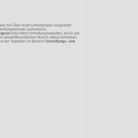
sowie bei Über-Kopf-Umreifungen eingesetzt
mreifungsbänder aufnehmen.
sgerät
erleichtert Umreifungsarbeiten, durch die
nes umweltfreundlichen Bosch-Akkus betrieben.
st der Topseller im Bereich
Umreifungs- und