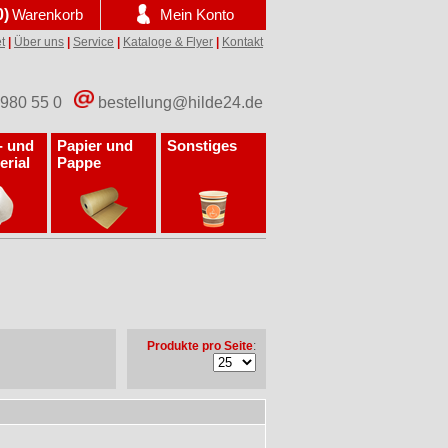
0)
Warenkorb
Mein Konto
t
|
Über uns
|
Service
|
Kataloge & Flyer
|
Kontakt
 980 55 0
bestellung@hilde24.de
- und
Papier und
Sonstiges
erial
Pappe
Produkte pro Seite
: