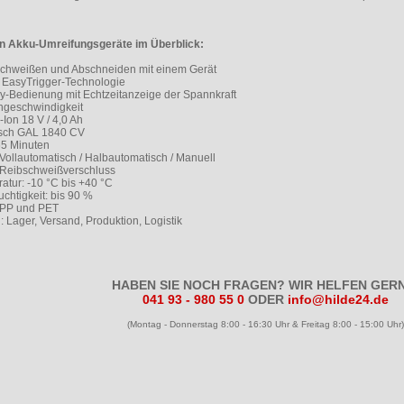
n Akku-Umreifungsgeräte im Überblick:
chweißen und Abschneiden mit einem Gerät
EasyTrigger-Technologie
lay-Bedienung mit Echtzeitanzeige der Spannkraft
ngeschwindigkeit
-Ion 18 V / 4,0 Ah
osch GAL 1840 CV
65 Minuten
 Vollautomatisch / Halbautomatisch / Manuell
: Reibschweißverschluss
atur: -10 °C bis +40 °C
uchtigkeit: bis 90 %
 PP und PET
: Lager, Versand, Produktion, Logistik
HABEN SIE NOCH FRAGEN? WIR HELFEN GERN
041 93 - 980 55 0
ODER
info@hilde24.de
(Montag - Donnerstag 8:00 - 16:30 Uhr & Freitag 8:00 - 15:00 Uhr)