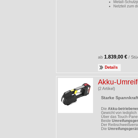
Metall-Schutzp
Netzteil zum d
1.839,00 €
ab
/ Stü
Details
Akku-Umreif
(2 Artikel)
Starke Spannkraf
Die
Akku-betriebene
Gewicht von lediglich 3
Über das Touch-Panel 
Beide
Umreifungsger
Der Reibschweißversc
Die
Umreifungsgerät