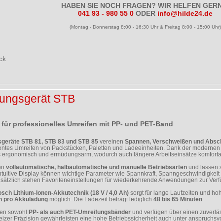
HABEN SIE NOCH FRAGEN? WIR HELFEN GERN
041 93 - 980 55 0
ODER
info@hilde24.de
(Montag - Donnerstag 8:00 - 16:30 Uhr & Freitag 8:00 - 15:00 Uhr)
ck
ungsgerät STB
für professionelles Umreifen mit PP- und PET-Band
geräte STB 81, STB 83 und STB 85
vereinen
Spannen, Verschweißen und Absc
zientes Umreifen von Packstücken, Paletten und Ladeeinheiten. Dank der moderne
ergonomisch und ermüdungsarm, wodurch auch längere Arbeitseinsätze komforta
zen
vollautomatische, halbautomatische und manuelle Betriebsarten
und lassen s
tuitive Display können wichtige Parameter wie Spannkraft, Spanngeschwindigkeit 
sätzlich stehen Favoriteneinstellungen für wiederkehrende Anwendungen zur Ver
sch Lithium-Ionen-Akkutechnik (18 V / 4,0 Ah)
sorgt für lange Laufzeiten und hoh
n pro Akkuladung
möglich. Die Ladezeit beträgt lediglich
48 bis 65 Minuten
.
iten sowohl
PP- als auch PET-Umreifungsbänder
und verfügen über einen zuverl
izer Präzision gewährleisten eine hohe Betriebssicherheit auch unter anspruchs