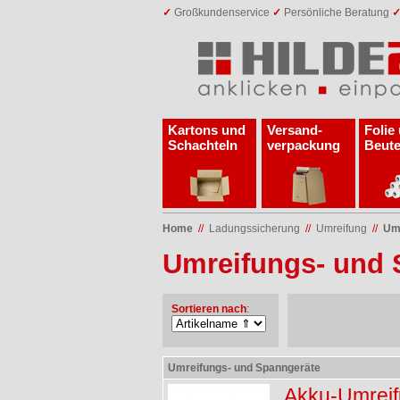
✓
Großkundenservice
✓
Persönliche Beratung
Kartons und
Versand­
Folie
Schachteln
verpackung
Beute
Home
//
Ladungs­sicherung
//
Umreifung
//
Umr
Umreifungs- und 
Sortieren nach
:
Umreifungs- und Spanngeräte
Akku-Umreif