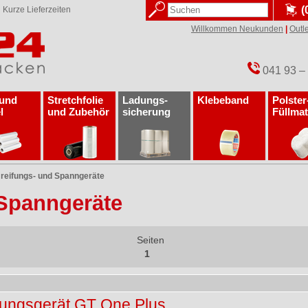
(
✓
Kurze Lieferzeiten
Willkommen Neukunden
|
Outle
041 93 –
 und
Stretchfolie
Ladungs­
Klebeband
Polster
l
und Zubehör
sicherung
Füllmat
eifungs- und Spanngeräte
Spanngeräte
Seiten
1
ungsgerät GT One Plus