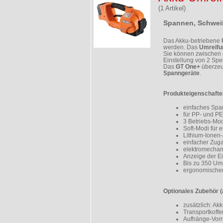
(1 Artikel)
Spannen, Schwei
Das Akku-betriebene
werden. Das
Umreifu
Sie können zwischen 
Einstellung von 2 Spe
Das
GT One+
überzeug
Spanngeräte
.
Produkteigenschafte
einfaches Sp
für PP- und P
3 Betriebs-Mod
Soft-Modi für 
Lithium-Ionen-
einfacher Zug
elektromechan
Anzeige der Ei
Bis zu 350 Um
ergonomischer 
Optionales Zubehör (
zusätzlich: Ak
Transportkoffe
Aufhänge-Vorr