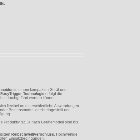
E.
hneiden
in einem kompakten Gerät und
n
EasyTrigger-Technologie
erfolgt die
bel durchgeführt werden können.
ich flexibel an unterschiedliche Anwendungen
oder Betriebsmodus direkt eingestellt und
fügung.
e Produktivität. Je nach Gerätemodell sind bis
ässigen
Reibschweißverschluss
. Hochwertige
vollen Einsatzbedingungen.