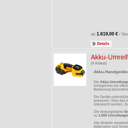
1.619,00 €
ab
/ Stü
Details
Akku-Umreif
(4 Artikel)
Akku-Handgeräte 
Die
Akku-Umreifungs
ermöglichen ein effi
Bedienung besonders 
Die Geräte unterstüt
anpassen. Über das in
überwacht werden. Zu
Die leistungsstarke
Bo
zu
1.000 Umreifunge
Alle Modelle verarbe
Materialien und Schwe