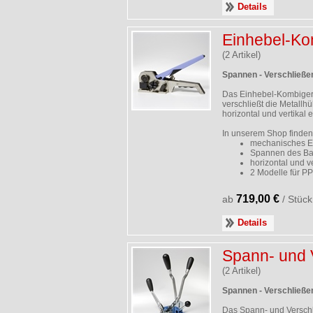
Details
Einhebel-Ko
(2 Artikel)
Spannen - Verschließe
Das Einhebel-Kombigerä
verschließt die Metallh
horizontal und vertikal e
In unserem Shop finden
mechanisches Ei
Spannen des Ban
horizontal und ve
2 Modelle für 
719,00 €
ab
/ Stück
Details
Spann- und 
(2 Artikel)
Spannen - Verschließe
Das Spann- und Verschlu