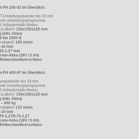
n PH 250-93 im Überblick:
ET-Umreifungsbänder bis 16 mm
erte Umreifungsprogramme
nd Vollautomatik-Modus
(LxBxH):
330x150x125 mm
g (inkl. Akku)
0 bis 2500 N
ndigkeit:
185 mm/s
2-16 mm
,65-1.27 mm
-Ion-Akku (18V / 5 Ah)
Reibschweißverschluss
n PH 400-97 im Überblick:
fungsbänder bis 19 mm
erte Umreifungsprogramme
nd Vollautomatik-Modus
(LxBxH):
330x150x125 mm
g (inkl. Akku)
 – 400 kg
ndigkeit:
133 mm/s
6-19 mm
70-1,27/0,70-1,27
-Ion-Akku (18V / 5 Ah)
Reibschweißverschluss