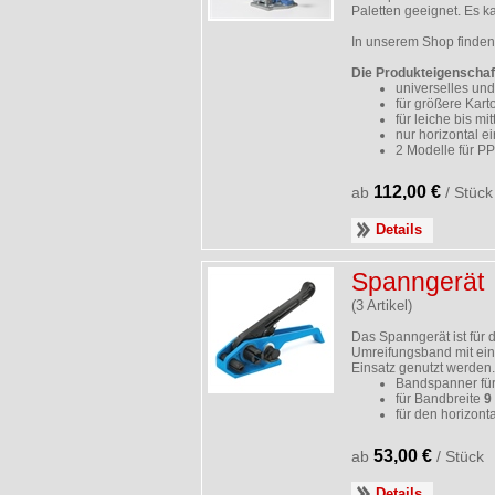
Paletten geeignet. Es k
In unserem Shop finden
Die Produkteigenschaf
universelles und
für größere Kart
für leiche bis m
nur horizontal 
2 Modelle für 
112,00 €
ab
/ Stück
Details
Spanngerät
(3 Artikel)
Das Spanngerät ist für
Umreifungsband mit ein
Einsatz genutzt werden.
Bandspanner für
für Bandbreite
9
für den horizont
53,00 €
ab
/ Stück
Details