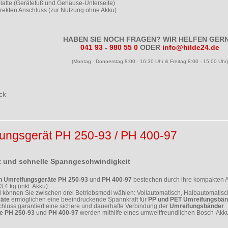
latte (Gerätefuß und Gehäuse-Unterseite)
irekten Anschluss (zur Nutzung ohne Akku)
HABEN SIE NOCH FRAGEN? WIR HELFEN GERN
041 93 - 980 55 0
ODER
info@hilde24.de
(Montag - Donnerstag 8:00 - 16:30 Uhr & Freitag 8:00 - 15:00 Uhr)
ck
ungsgerät PH 250-93 / PH 400-97
t und schnelle Spanngeschwindigkeit
n Umreifungsgeräte PH 250-93
und
PH 400-97
bestechen durch ihre kompakten
,4 kg (inkl. Akku).
können Sie zwischen drei Betriebsmodi wählen: Vollautomatisch, Halbautomatisch
äte
ermöglichen eine beeindruckende Spannkraft für
PP und PET Umreifungsbän
hluss garantiert eine sichere und dauerhafte Verbindung der
Umreifungsbänder
.
e PH 250-93
und
PH 400-97
werden mithilfe eines umweltfreundlichen Bosch-Akku