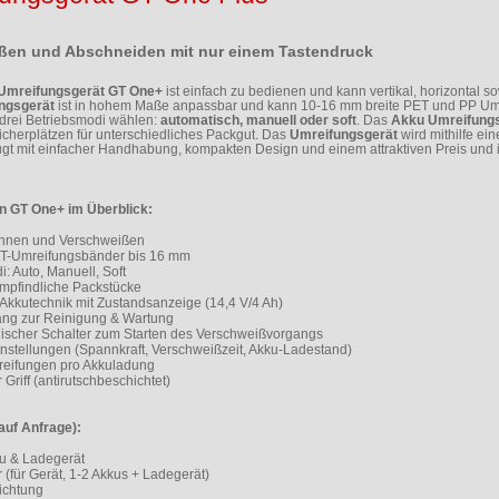
ßen und Abschneiden mit nur einem Tastendruck
Umreifungsgerät GT One+
ist einfach zu bedienen und kann vertikal, horizontal 
ngsgerät
ist in hohem Maße anpassbar und kann 10-16 mm breite PET und PP U
drei Betriebsmodi wählen:
automatisch, manuell oder soft
. Das
Akku Umreifung
icherplätzen für unterschiedliches Packgut. Das
Umreifungsgerät
wird mithilfe ei
t mit einfacher Handhabung, kompakten Design und einem attraktiven Preis und i
n GT One+ im Überblick:
annen und Verschweißen
ET-Umreifungsbänder bis 16 mm
i: Auto, Manuell, Soft
empfindliche Packstücke
Akkutechnik mit Zustandsanzeige (14,4 V/4 Ah)
ang zur Reinigung & Wartung
ischer Schalter zum Starten des Verschweißvorgangs
nstellungen (Spannkraft, Verschweißzeit, Akku-Ladestand)
reifungen pro Akkuladung
Griff (antirutschbeschichtet)
auf Anfrage):
ku & Ladegerät
r (für Gerät, 1-2 Akkus + Ladegerät)
ichtung