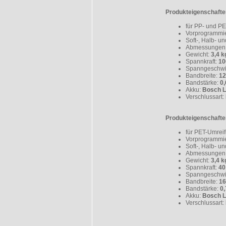
Produkteigenschafte
für PP- und P
Vorprogrammi
Soft-, Halb- u
Abmessungen 
Gewicht:
3,4 k
Spannkraft:
10
Spanngeschwi
Bandbreite:
1
Bandstärke:
0
Akku:
Bosch Li
Verschlussart:
Produkteigenschafte
für PET-Umrei
Vorprogrammi
Soft-, Halb- u
Abmessungen 
Gewicht:
3,4 k
Spannkraft:
40
Spanngeschwi
Bandbreite:
1
Bandstärke:
0,
Akku:
Bosch Li
Verschlussart: