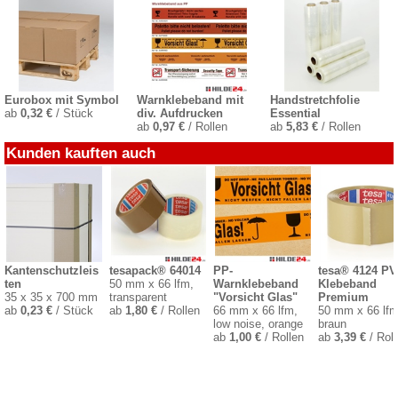
Eurobox mit Symbol
Warnklebeband mit
Handstretchfolie
ab
0,32 €
/ Stück
div. Aufdrucken
Essential
ab
0,97 €
/ Rollen
ab
5,83 €
/ Rollen
Kunden kauften auch
Kantenschutzleis
tesapack® 64014
PP-
tesa® 4124 P
ten
50 mm x 66 lfm,
Warnklebeband
Klebeband
35 x 35 x 700 mm
transparent
"Vorsicht Glas"
Premium
ab
0,23 €
/ Stück
ab
1,80 €
/ Rollen
66 mm x 66 lfm,
50 mm x 66 lfm
low noise, orange
braun
ab
1,00 €
/ Rollen
ab
3,39 €
/ Roll