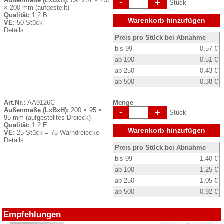
Außenmaße (LxBxH):
ca. 257 × 257
-
+
Stück
× 200 mm (aufgestellt)
Qualität:
1.2 B
Warenkorb hinzufügen
VE:
50 Stück
Details...
Preis pro Stück bei Abnahme
bis 99
0,57 €
ab 100
0,51 €
ab 250
0,43 €
ab 500
0,38 €
Art.Nr.:
AA9126C
Menge
Außenmaße (LxBxH):
200 × 95 ×
-
+
Stück
95 mm (aufgestelltes Dreieck)
Qualität:
1.2 E
Warenkorb hinzufügen
VE:
25 Stück = 75 Warndreiecke
Details...
Preis pro Stück bei Abnahme
bis 99
1,40 €
ab 100
1,25 €
ab 250
1,05 €
ab 500
0,92 €
Empfehlungen