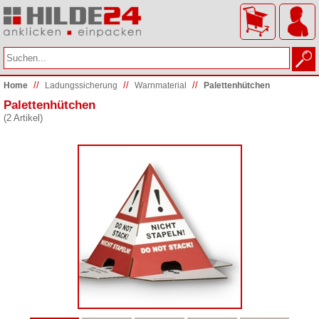
//
//
//
Home
Ladungs­sicherung
Warnmaterial
Palettenhütchen
Palettenhütchen
(2 Artikel)