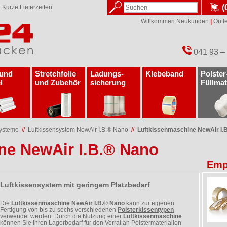
(
✓
Kurze Lieferzeiten
Willkommen Neukunden
|
Outle
041 93 –
 und
Stretchfolie
Ladungs­
Klebeband
Polster
l
und Zubehör
sicherung
Füllmat
systeme
//
Luftkissensystem NewAir I.B.® Nano
//
Luftkissenmaschine NewAir I.
ne NewAir I.B.® Nano
Emp
Luftkissensystem mit geringem Platzbedarf
Die
Luftkissenmaschine NewAir I.B.® Nano
kann zur eigenen
Fertigung von bis zu sechs verschiedenen
Polsterkissentypen
verwendet werden. Durch die Nutzung einer
Luftkissenmaschine
können Sie Ihren Lagerbedarf für den Vorrat an Polstermaterialien