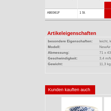
AB0361F
1 St.
Artikeleigenschaften
besondere Eigenschaften:
leicht,
Modell:
NewAir
Abmessung:
71 x 4
Geschwindigkeit:
3,4 m/
Gewicht:
11,3 kg
Kunden kauften auch