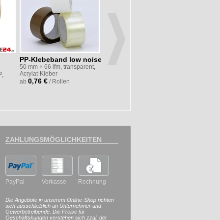
PP-Klebeband low noise
verschiedenen
Standard
50 mm × 66 lfm, transparent,
Luftkissenfolien
Nasskle
Acrylat-Kleber
²,
für NewAir I.B.® Nano-System
fadenvers
0,76 €
ab
/ Rollen
55,20 €
ab
/ Rollen
70 mm x 200
braun
4,99 €
ab
/
ZAHLUNGSMÖGLICHKEITEN
PayPal
Vorkasse
Rechnung
Die Angebote in unserem Online-Shop richten
sich ausschließlich an Unternehmer und
Gewerbetreibende. Die Preise für
Geschäftskunden verstehen sich zzgl. der