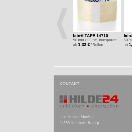
laio® TAPE 14710
lai
50 mm x 90 lfm, transparent
50 m
1,32 €
1
ab
/ Rollen
ab
KONTAKT
Lise-Meitner-Straße 1
24558 Henstedt-Ulzburg