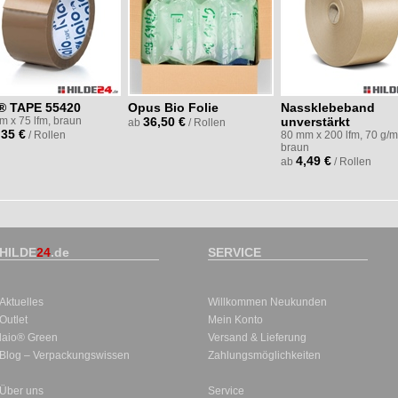
o® TAPE 55420
Opus Bio Folie
Nassklebeband
m x 75 lfm, braun
36,50 €
unverstärkt
ab
/ Rollen
,35 €
/ Rollen
80 mm x 200 lfm, 70 g/m
braun
4,49 €
ab
/ Rollen
HILDE
24
.de
SERVICE
Aktuelles
Willkommen Neukunden
Outlet
Mein Konto
laio® Green
Versand & Lieferung
Blog – Verpackungswissen
Zahlungsmöglichkeiten
Über uns
Service