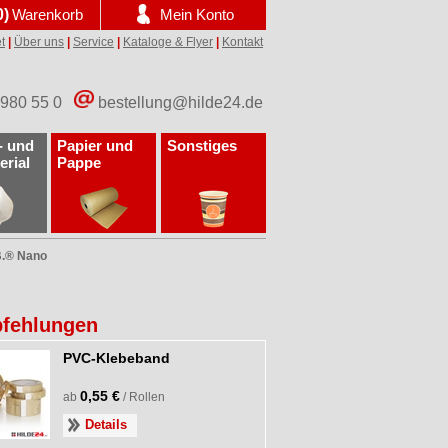
0)
Warenkorb
Mein Konto
t
|
Über uns
|
Service
|
Kataloge & Flyer
|
Kontakt
 980 55 0
bestellung@hilde24.de
- und
Papier und
Sonstiges
erial
Pappe
B.® Nano
fehlungen
PVC-Klebeband
0,55 €
ab
/ Rollen
Details