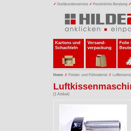
✓
Großkundenservice
✓
Persönliche Beratung
Kartons und
Versand­
Folie
Schachteln
verpackung
Beute
Home
//
Polster- und Füllmaterial
//
Luftkissen
Luftkissenmaschi
(1 Artikel)