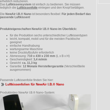
erheblich reduzieren.
Das
Luftkissensystem
ist einfach zu bedienen. Sie müssen
lediglich die
Luftkissenfolie
einlegen und den Knopf betätigen.
Die
NewAir I.B.® Nano
ist besonders flexibel:
Für jeden Bedarf das
passende Luftkissen!
Produkteigenschaften NewAir I.B.® Nano im Überblick:
für die Produktion sechs unterschiedlicher Luftkissentypen
leicht, kompakt, mobil und für die meisten Packtische
geeignet
einfache Handhabung
wartungsarme Maschine
keine Druckluftzufuhr erforderlich
Abmessung:
710 x 430 x 230 mm
(L x B x H)
Geschwindigkeit:
3,4 m/min
Gewicht:
ca. 11,3 kg
Garantie:
12 Monate Herstellergarantie
(Verschleißteile
ausgenommen)
Passende Lufkissenfolie finden Sie hier:
Luftkissenfolien für NewAir I.B.® Nano
Produktvideo NewAir I.B.® Nano-System: