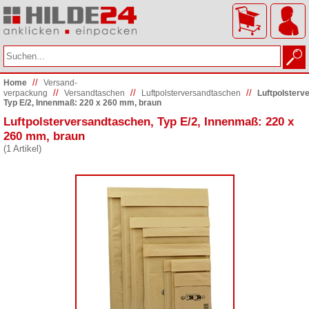
//
Home
Versand­
//
//
//
verpackung
Versandtaschen
Luftpolsterversandtaschen
Luftpolsterv
Typ E/2, Innenmaß: 220 x 260 mm, braun
Luftpolsterversandtaschen, Typ E/2, Innenmaß: 220 x
260 mm, braun
(1 Artikel)