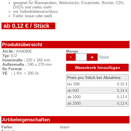
geeignet für Warenproben, Werkstücke, Ersatzteile, Bücher, CD's,
DVD's und vieles mehr
mit Selbstklebeverschluss
Farbe: braun oder weiß
ab 0,12 € / Stück
Produktübersicht
Art.Nr.:
AA9090E
Menge
Typ:
E/2
-
+
Stück
Innenmaße :
220 x 260 mm
Außenmaße :
240 x 270 mm
Warenkorb hinzufügen
für Format:
-
VE :
1 Krt. = 200 St.
Preis pro Stück bei Abnahme
bis 599
0,15 €
ab 600
0,14 €
ab 1000
0,13 €
ab 2000
0,12 €
Artikeleigenschaften
Farbe:
braun