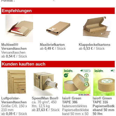
Format :
-
Empfehlungen
Multiwell®
Maxibriefkarton
Klappdeckelkartons
Versandtaschen
ab
0,49 €
/ Stück
ab
0,53 €
/ Stück
Versandtaschen
ab
0,54 €
/ Stück
Kunden kauften auch
Luftpolster-
SpeedMan Box®
laio® Green
laio® Green
Versandtaschen
ca. 70 g/m², 450
TAPE 386
TAPE 316
Größe C/0, 150 x
lfm, 12,5 kg
fadenverstärktes
Papierselbstkl
210 mm
ab
27,63 €
/ Stück
Papierselbstklebe
eband 50 mm 
ab
0,09 €
/ Stück
band 50 mm x 50
50 lfm