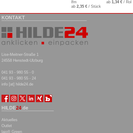
lfm
ab
1,34 €
/ Roll
ab
2,35 €
/ Stück
KONTAKT
Lise-Meitner-Straße 1
24558 Henstedt-Ulzburg
041 93 - 980 55 - 0
041 93 - 980 55 - 24
info [at] hilde24.de
HILDE
24
.de
Aktuelles
Outlet
laio® Green