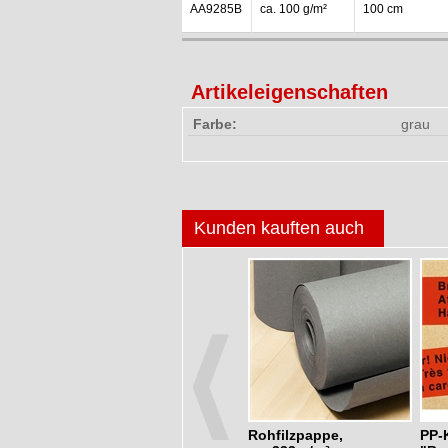
AA9285B
ca. 100 g/m²
100 cm
Artikeleigenschaften
Farbe:
grau
Kunden kauften auch
aus Stahl,
doppelseitiges
Rohfilzpappe,
PP-