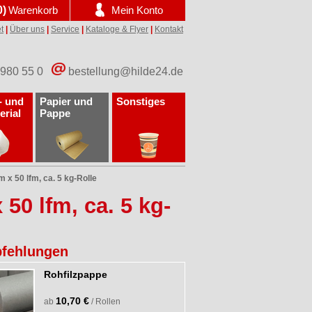
0)
Warenkorb
Mein Konto
t
|
Über uns
|
Service
|
Kataloge & Flyer
|
Kontakt
 980 55 0
bestellung@hilde24.de
- und
Papier und
Sonstiges
erial
Pappe
 x 50 lfm, ca. 5 kg-Rolle
50 lfm, ca. 5 kg-
fehlungen
Rohfilzpappe
10,70 €
ab
/ Rollen