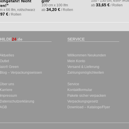
uchgefahr! Nicht
g/m²
100 - 130 cm, 65m² /Rol
33,65 €
fen!"
100 cm x 100 lfm
ab
/ Rollen
34,20 €
 x 66 lfm, rot/schwarz
ab
/ Rollen
,97 €
/ Rollen
HILDE
24
.de
SERVICE
Aktuelles
Willkommen Neukunden
Outlet
Mein Konto
laio® Green
Versand & Lieferung
Blog – Verpackungswissen
Zahlungsmöglichkeiten
Über uns
Service
Karriere
Kontaktformular
Impressum
Pakete sicher verpacken
Datenschutzerklärung
Verpackungsgesetz
AGB
Download – Kataloge/Flyer