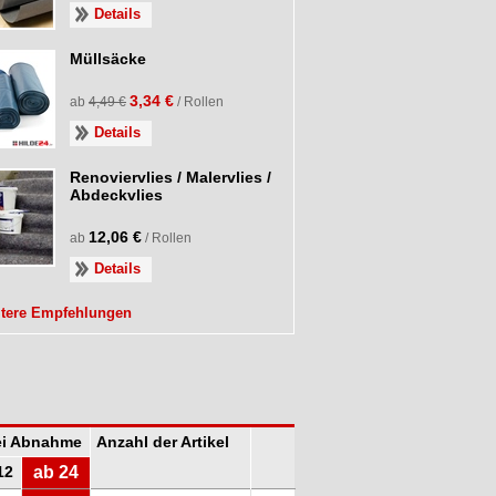
Details
Müllsäcke
3,34 €
ab
4,49 €
/ Rollen
Details
Renoviervlies / Malervlies /
Abdeckvlies
12,06 €
ab
/ Rollen
Details
itere Empfehlungen
bei Abnahme
Anzahl der Artikel
12
ab 24