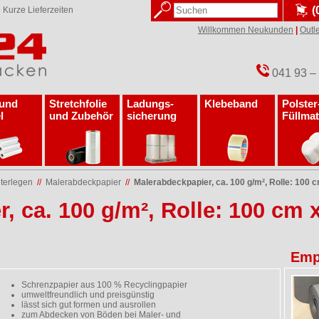
(
✓
Kurze Lieferzeiten
Willkommen Neukunden
|
Outle
041 93 –
 und
Stretchfolie
Ladungs­
Klebeband
Polster
l
und Zubehör
sicherung
Füllmat
terlegen
//
Malerabdeckpapier
//
Malerabdeckpapier, ca. 100 g/m², Rolle: 100 cm
 ca. 100 g/m², Rolle: 100 cm x 
Emp
Schrenzpapier aus 100 % Recyclingpapier
umweltfreundlich und preisgünstig
lässt sich gut formen und ausrollen
zum Abdecken von Böden bei Maler- und