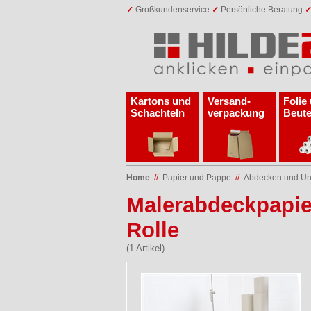
✓
Großkundenservice
✓
Persönliche Beratung
Kartons und
Versand­
Folie
Schachteln
verpackung
Beute
Home
//
Papier und Pappe
//
Abdecken und Un
Malerabdeckpapier,
Rolle
(1 Artikel)