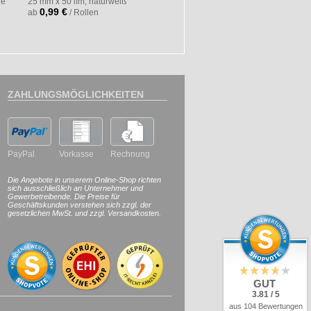
le
25 mm x 50 lfm, naturweiß
100 mm x 300 lfm, transparent
Allzweck
0,99 €
1,42 €
ab
/ Rollen
ab
/ Rollen
Kreppkl
19 mm x 50
2,12 €
ab
/
ZAHLUNGSMÖGLICHKEITEN
PayPal
Vorkasse
Rechnung
Die Angebote in unserem Online-Shop richten
sich ausschließlich an Unternehmer und
Gewerbetreibende. Die Preise für
Geschäftskunden verstehen sich zzgl. der
gesetzlichen MwSt. und zzgl. Versandkosten.
GUT
3.81 / 5
aus 104 Bewertungen