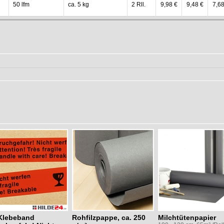
50 lfm
ca. 5 kg
2 Rll.
9,98 €
9,48 €
7,68
Klebeband
Rohfilzpappe, ca. 250
Milchtütenpapier