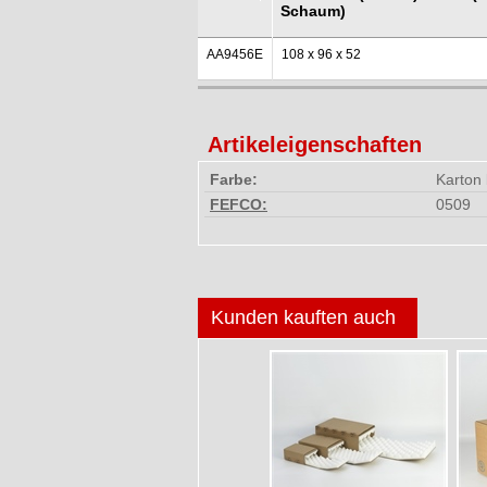
Schaum)
AA9456E
108 x 96 x 52
Artikeleigenschaften
Farbe:
Karton
FEFCO:
0509
Kunden kauften auch