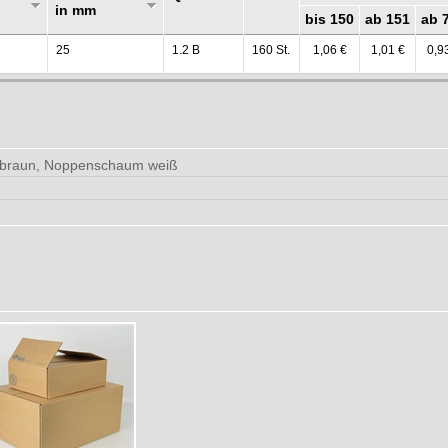
in mm
bis 150
ab 151
ab 
25
1.2 B
160 St.
1,06 €
1,01 €
0,9
 braun, Noppenschaum weiß