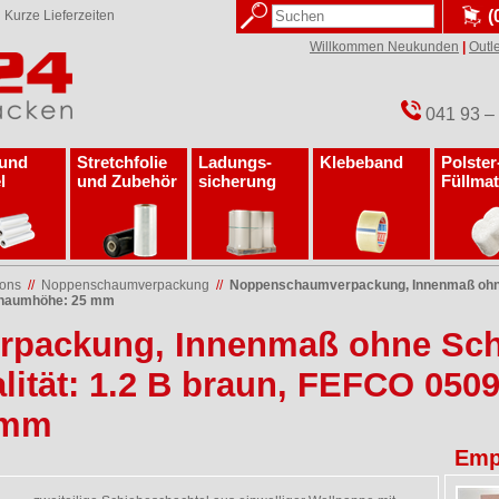
(
✓
Kurze Lieferzeiten
Willkommen Neukunden
|
Outle
041 93 –
 und
Stretchfolie
Ladungs­
Klebeband
Polster
l
und Zubehör
sicherung
Füllmat
tons
//
Noppenschaumverpackung
//
Noppenschaumverpackung, Innenmaß ohne
 Schaumhöhe: 25 mm
packung, Innenmaß ohne Sch
ität: 1.2 B braun, FEFCO 0509 (
 mm
Emp