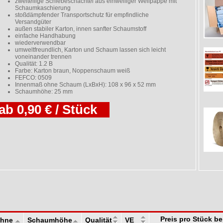
zweiteilige Schiebeschachtel aus einwelliger Wellpappe mit
Schaumkaschierung
stoßdämpfender Transportschutz für empfindliche
Versandgüter
außen stabiler Karton, innen sanfter Schaumstoff
einfache Handhabung
wiederverwendbar
umweltfreundlich, Karton und Schaum lassen sich leicht
voneinander trennen
Qualität: 1.2 B
Farbe: Karton braun, Noppenschaum weiß
FEFCO: 0509
Innenmaß ohne Schaum (LxBxH): 108 x 96 x 52 mm
Schaumhöhe: 25 mm
ab 0,90 € / Stück
Preis pro Stück b
ohne
Schaumhöhe
Qualität
VE