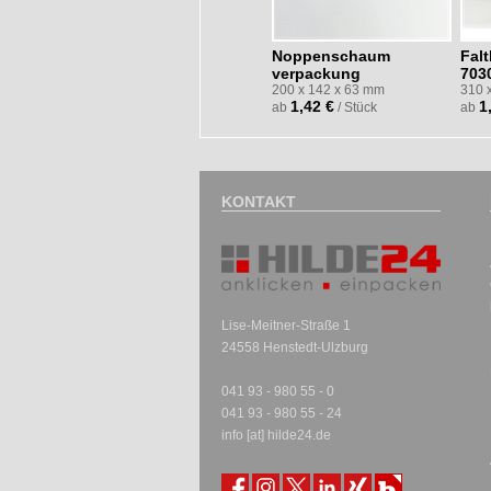
Noppen
schaum
Fal
verpackung
703
200 x 142 x 63 mm
310 
1,42 €
1
ab
/ Stück
ab
KONTAKT
Lise-Meitner-Straße 1
24558 Henstedt-Ulzburg
041 93 - 980 55 - 0
041 93 - 980 55 - 24
info [at] hilde24.de