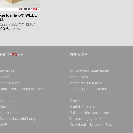
tkarton laio® WELL
04
x 220 x 200 mm, braun
,03 €
/ Stück
HILDE
24
.de
SERVICE
Aktuelles
Willkommen Neukunden
Outlet
Mein Konto
laio® Green
Versand & Lieferung
Blog – Verpackungswissen
Zahlungsmöglichkeiten
Über uns
Service
Karriere
Kontaktformular
Impressum
Pakete sicher verpacken
Datenschutzerklärung
Verpackungsgesetz
AGB
Download – Kataloge/Flyer