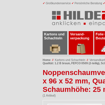
✓
Großkundenservice
✓
Persönliche Beratung
Kartons und
Versand­
Folie
Schachteln
verpackung
Beute
Home
//
Kartons und Schachteln
//
Versandkar
Qualität: 1.2 B braun, FEFCO 0509 (2-teilig),
Noppenschaumver
x 96 x 52 mm, Qual
Schaumhöhe: 25
(1 Artikel)