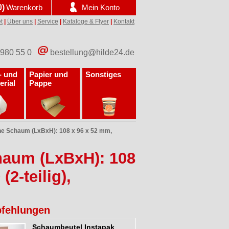
0)
Warenkorb
Mein Konto
t
|
Über uns
|
Service
|
Kataloge & Flyer
|
Kontakt
 980 55 0
bestellung@hilde24.de
- und
Papier und
Sonstiges
erial
Pappe
 Schaum (LxBxH): 108 x 96 x 52 mm,
aum (LxBxH): 108
2-teilig),
fehlungen
Schaumbeutel Instapak