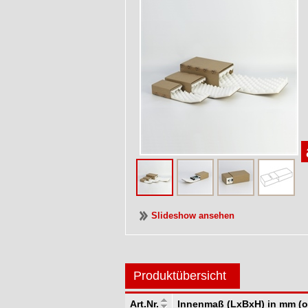
Slideshow ansehen
Produktübersicht
Art.Nr.
Innenmaß (LxBxH) in mm (