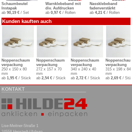
Schaumbeutel
Warnklebeband mit
Nassklebeband
Instapak
div. Aufdrucken
fadenverstärkt
ab
90,19 €
/ Set
ab
0,97 €
/ Rollen
ab
4,21 €
/ Rollen
Kunden kauften auch
Noppen
schaum
Noppen
schaum
Noppen
schaum
Noppen
schau
verpackung
verpackung
verpackung
verpackung
250 x 150 x 80
272 x 157 x 70
340 x 240 x 40
315 x 198 x 84
mm
mm
mm
mm
ab
1,95 €
/ Stück
ab
2,54 €
/ Stück
ab
2,72 €
/ Stück
ab
2,69 €
/ Stü
KONTAKT
Lise-Meitner-Straße 1
24558 Henstedt-Ulzburg