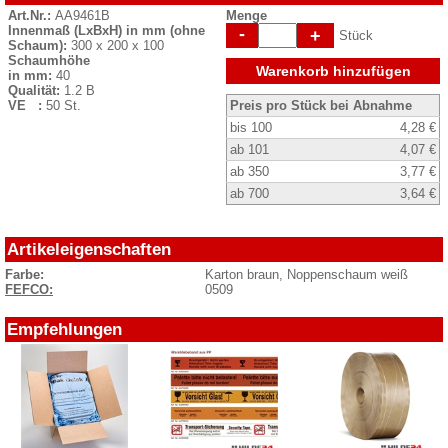
Art.Nr.:
AA9461B
Menge
Innenmaß (LxBxH) in mm (ohne
-
+
Stück
Schaum):
300 x 200 x 100
Schaumhöhe
Warenkorb hinzufügen
in mm:
40
Qualität:
1.2 B
VE :
50 St.
Preis pro Stück bei Abnahme
bis 100
4,28 €
ab 101
4,07 €
ab 350
3,77 €
ab 700
3,64 €
Artikeleigenschaften
Farbe:
Karton braun, Noppenschaum weiß
FEFCO:
0509
Empfehlungen