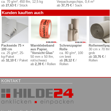
ca. 70 g/m², 450 lfm, 12,5 kg
Verpackungschips, 0,4 m³
ab
27,63 €
/ Stück
ab
37,75 €
/ Sack
Kunden kauften auch
Packseide 75 ×
Warnklebeband
Schrenzpapier
Rollenwellpap
100 cm
aus Papier,
Rolle
30 cm x 70 lfm
ca. 25 g/m², 25-
"Vorsicht Glas"
ca. 80 g/m², 100
grob
kg-Paket
50 mm x 50 lfm,
cm breit
ab
10,76 €
/
ab
32,10 €
/ Paket
rot/schwarz
ab
28,12 €
/
Rollen
ab
2,39 €
/ Rollen
Rollen
KONTAKT