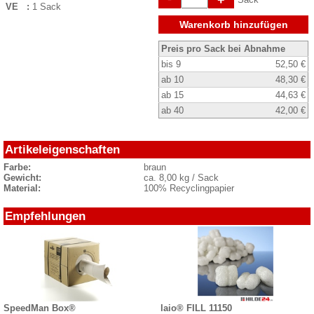
VE :
1 Sack
Warenkorb hinzufügen
Preis pro Sack bei Abnahme
bis 9
52,50 €
ab 10
48,30 €
ab 15
44,63 €
ab 40
42,00 €
Artikeleigenschaften
Farbe:
braun
Gewicht:
ca. 8,00 kg / Sack
Material:
100% Recyclingpapier
Empfehlungen
SpeedMan Box®
laio® FILL 11150