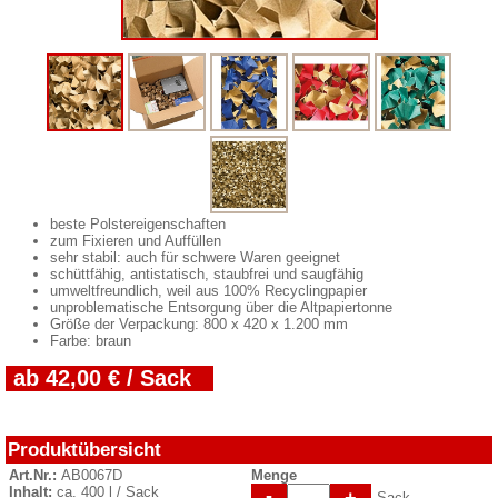
beste Polstereigenschaften
zum Fixieren und Auffüllen
sehr stabil: auch für schwere Waren geeignet
schüttfähig, antistatisch, staubfrei und saugfähig
umweltfreundlich, weil aus 100% Recyclingpapier
unproblematische Entsorgung über die Altpapiertonne
Größe der Verpackung: 800 x 420 x 1.200 mm
Farbe: braun
ab 42,00 € / Sack
Produktübersicht
Art.Nr.:
AB0067D
Menge
Inhalt:
ca. 400 l / Sack
-
+
Sack