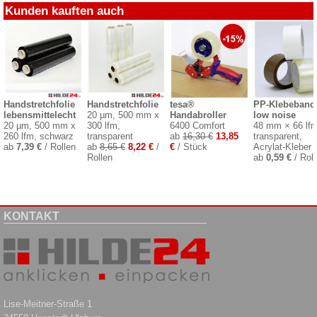
Kunden kauften auch
Handstretchfolie
Handstretchfolie
tesa®
PP-Klebeband
lebensmittelecht
20 µm, 500 mm x
Handabroller
low noise
20 µm, 500 mm x
300 lfm,
6400 Comfort
48 mm × 66 lfm
260 lfm, schwarz
transparent
ab
16,30 €
13,85
transparent,
ab
7,39 €
/ Rollen
ab
8,65 €
8,22 €
/
€
/ Stück
Acrylat-Kleber
Rollen
ab
0,59 €
/ Roll
KONTAKT
Lise-Meitner-Straße 1