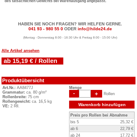
des tatsächlichen Gewichts bei Warenausgang angepasst.
HABEN SIE NOCH FRAGEN? WIR HELFEN GERNE.
041 93 - 980 55 0
ODER
info@hilde24.de
(Montag - Donnerstag 8:00 - 16:30 Uhr & Freitag 8:00 - 15:00 Uhr)
Alle Artikel ansehen
ab 15,19 € / Rollen
Produktübersicht
Art.Nr.:
AA8477J
Menge
Grammatur:
ca. 80 g/m²
-
+
Rollen
Rollenbreite:
75 cm
Rollengewicht:
ca. 16,5 kg
Warenkorb hinzufügen
VE:
2 Rll.
Preis pro Rollen bei Abnahme
bis 5
25,32 €
ab 6
22,79 €
ab 24
17,72 €