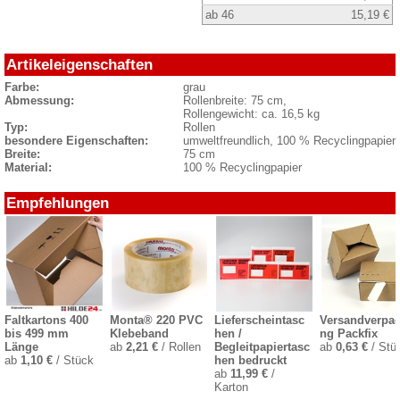
ab 46
15,19 €
Artikeleigenschaften
Farbe:
grau
Abmessung:
Rollenbreite: 75 cm,
Rollengewicht: ca. 16,5 kg
Typ:
Rollen
besondere Eigenschaften:
umweltfreundlich, 100 % Recyclingpapier
Breite:
75 cm
Material:
100 % Recyclingpapier
Empfehlungen
Faltkartons 400
Monta® 220 PVC
Lieferscheintasc
Versandverpa
bis 499 mm
Klebeband
hen /
ng Packfix
Länge
ab
2,21 €
/ Rollen
Begleitpapiertasc
ab
0,63 €
/ Stü
ab
1,10 €
/ Stück
hen bedruckt
ab
11,99 €
/
Karton