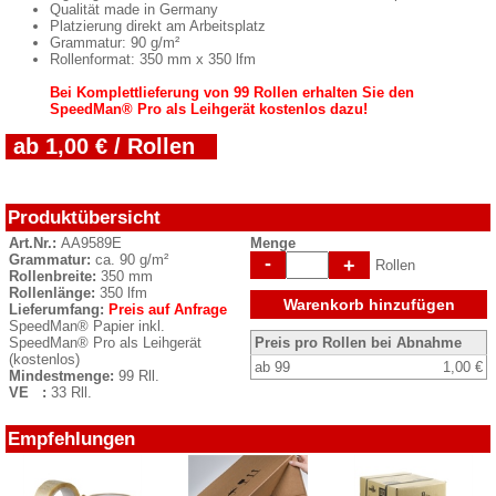
Qualität made in Germany
Platzierung direkt am Arbeitsplatz
Grammatur: 90 g/m²
Rollenformat: 350 mm x 350 lfm
Bei Komplettlieferung von 99 Rollen erhalten Sie den
SpeedMan® Pro als Leihgerät kostenlos dazu!
ab 1,00 € / Rollen
Produktübersicht
Art.Nr.:
AA9589E
Menge
Grammatur:
ca. 90 g/m²
-
+
Rollen
Rollenbreite:
350 mm
Rollenlänge:
350 lfm
Warenkorb hinzufügen
Lieferumfang:
Preis auf Anfrage
SpeedMan® Papier inkl.
SpeedMan® Pro als Leihgerät
Preis pro Rollen bei Abnahme
(kostenlos)
ab 99
1,00 €
Mindestmenge:
99 Rll.
VE :
33 Rll.
Empfehlungen