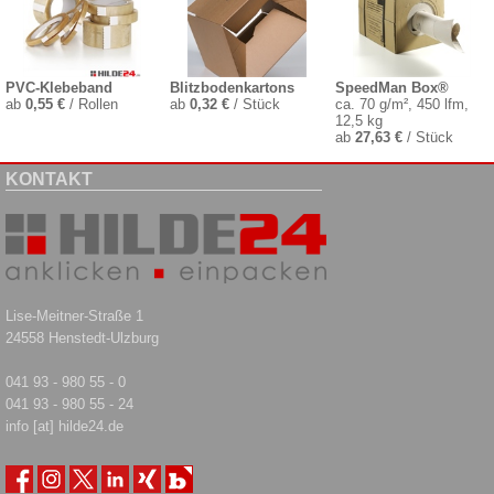
PVC-Klebeband
Blitzbodenkartons
SpeedMan Box®
ab
0,55 €
/ Rollen
ab
0,32 €
/ Stück
ca. 70 g/m², 450 lfm,
12,5 kg
ab
27,63 €
/ Stück
KONTAKT
Lise-Meitner-Straße 1
24558 Henstedt-Ulzburg
041 93 - 980 55 - 0
041 93 - 980 55 - 24
info [at] hilde24.de