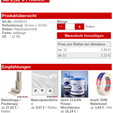
Produktübersicht
Art.Nr.:
AA6823J
Menge
Rollenformat:
19 mm x 50 lfm
-
+
Rollen
Kleber:
Naturkautschuk
Farbe:
hellbeige
Warenkorb hinzufügen
VE :
12 Rll.
Preis pro Rollen bei Abnahme
bis 12
2,35 €
ab 13
2,12 €
Empfehlungen
Malerkrepp /
Malerabdeckfolie
laio® CLEAN
tesa® 4348
Packkrepp
n
Power-
Malerband
ab
27,62 €
/
ab
4,07 €
/ Rollen
Wischtücher
ab
3,64 €
/ Roll
Rollen
ab
16,14 €
/