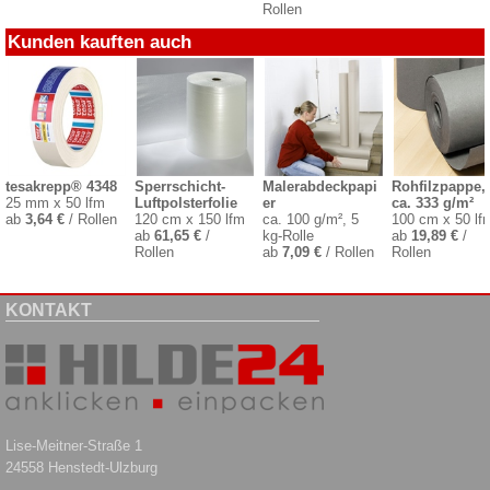
Rollen
Kunden kauften auch
tesakrepp® 4348
Sperrschicht-
Malerabdeckpapi
Rohfilzpappe,
25 mm x 50 lfm
Luftpolsterfolie
er
ca. 333 g/m²
ab
3,64 €
/ Rollen
120 cm x 150 lfm
ca. 100 g/m², 5
100 cm x 50 lf
ab
61,65 €
/
kg-Rolle
ab
19,89 €
/
Rollen
ab
7,09 €
/ Rollen
Rollen
KONTAKT
Lise-Meitner-Straße 1
24558 Henstedt-Ulzburg