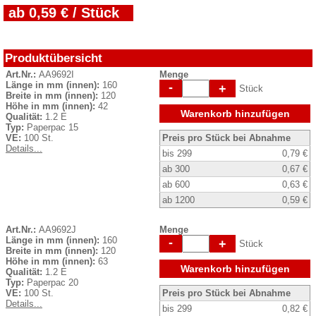
ab 0,59 € / Stück
Produktübersicht
Art.Nr.:
AA9692I
Menge
Länge in mm (innen):
160
-
+
Stück
Breite in mm (innen):
120
Höhe in mm (innen):
42
Warenkorb hinzufügen
Qualität:
1.2 E
Typ:
Paperpac 15
VE:
100 St.
Preis pro Stück bei Abnahme
Details...
bis 299
0,79 €
ab 300
0,67 €
ab 600
0,63 €
ab 1200
0,59 €
Art.Nr.:
AA9692J
Menge
Länge in mm (innen):
160
-
+
Stück
Breite in mm (innen):
120
Höhe in mm (innen):
63
Warenkorb hinzufügen
Qualität:
1.2 E
Typ:
Paperpac 20
VE:
100 St.
Preis pro Stück bei Abnahme
Details...
bis 299
0,82 €