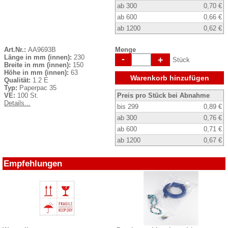
ab 300
0,70 €
ab 600
0,66 €
ab 1200
0,62 €
Art.Nr.:
AA9693B
Menge
Länge in mm (innen):
230
-
+
Stück
Breite in mm (innen):
150
Höhe in mm (innen):
63
Warenkorb hinzufügen
Qualität:
1.2 E
Typ:
Paperpac 35
VE:
100 St.
Preis pro Stück bei Abnahme
Details...
bis 299
0,89 €
ab 300
0,76 €
ab 600
0,71 €
ab 1200
0,67 €
Empfehlungen