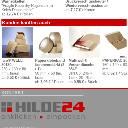
Warnetiketten
Druckverschlussbeutel /
"Fragile-Keep dry-Regenschirm-
Wiederverschlussbeutel
Kelch-Doppelpfeile"
ab
7,17 €
/ Karton
ab
12,74 €
/ Rollen
Kunden kauften auch
laio® WELL
Papierklebeband
Multiwell®
PAPERPAC 20
80130
fadenverstärkt (2
Versandtasche
160 x 120 x 63
230 x 160 x 80
/ 1)
354E
mm
mm, braun
50 mm x 50 lfm,
DIN C5, 246 ×
ab
0,62 €
/ Stü
ab
0,52 €
/ Stück
braun
165 × 20–70 mm
ab
2,05 €
/ Rollen
ab
0,58 €
/ Stück
KONTAKT