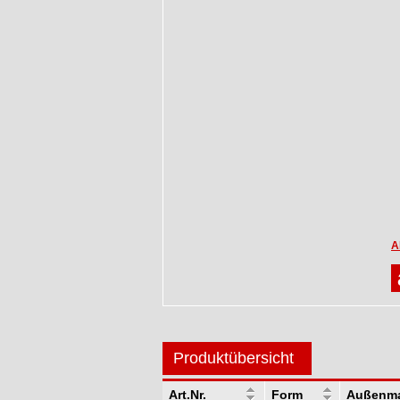
A
Produktübersicht
Art.Nr.
Form
Außenm