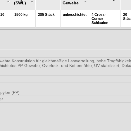
(SWL)
Gewebe
110
1500 kg
285 Stück
unbeschichtet
4 Cross-
20
Corner-
Stüc
Schlaufen
ebte Konstruktion für gleichmäßige Lastverteilung, hohe Tragfähigkei
hichtetes PP-Gewebe, Overlock- und Kettennähte, UV-stabilisiert, Do
pylen (PP)
m²