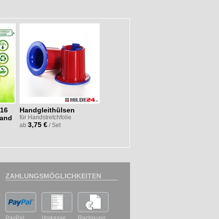
316
Handgleithülsen
band
für Handstretchfolie
3,75 €
ab
/ Set
ZAHLUNGSMÖGLICHKEITEN
PayPal
Vorkasse
Rechnung