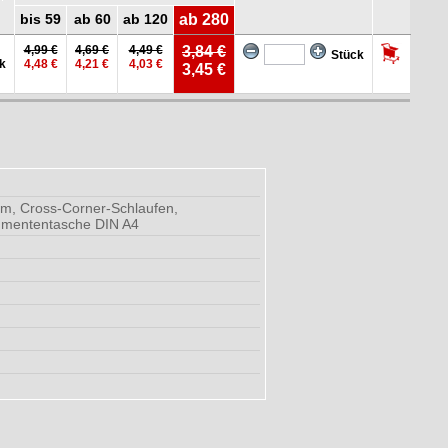
bis 59
ab 60
ab 120
ab 280
4,99 €
4,69 €
4,49 €
3,84 €
Stück
k
4,48 €
4,21 €
4,03 €
3,45 €
tm, Cross-Corner-Schlaufen,
kumententasche DIN A4