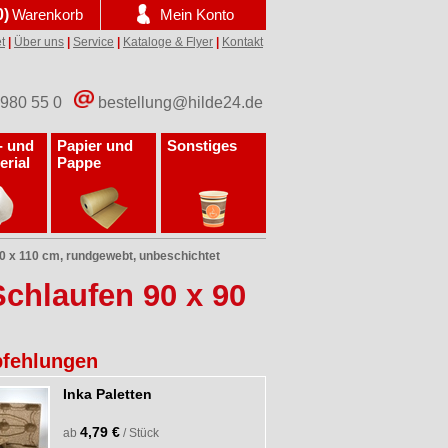
0)
Warenkorb
Mein Konto
t
|
Über uns
|
Service
|
Kataloge & Flyer
|
Kontakt
 980 55 0
bestellung@hilde24.de
- und
Papier und
Sonstiges
erial
Pappe
0 x 110 cm, rundgewebt, unbeschichtet
chlaufen 90 x 90
fehlungen
Inka Paletten
4,79 €
ab
/ Stück