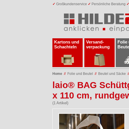
✓
Großkundenservice
✓
Persönliche Beratung
Kartons und
Versand­
Folie
Schachteln
verpackung
Beute
Home
//
Folie und Beutel
//
Beutel und Säcke
/
laio® BAG Schüttg
x 110 cm, rundge
(1 Artikel)