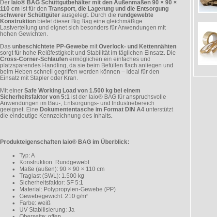
Der
laio® BAG Schüttgutbehälter mit den Außenmaßen 90 × 90 ×
110 cm
ist für den
Transport, die Lagerung und die Entsorgung
schwerer Schüttgüter
ausgelegt. Durch die
rundgewebte
Konstruktion
bietet dieser Big Bag eine gleichmäßige
Lastverteilung und eignet sich besonders für Anwendungen mit
hohen Gewichten.
Das
unbeschichtete PP-Gewebe
mit
Overlock- und Kettennähten
sorgt für hohe Reißfestigkeit und Stabilität im täglichen Einsatz. Die
Cross-Corner-Schlaufen
ermöglichen ein einfaches und
platzsparendes Handling, da sie beim Befüllen flach anliegen und
beim Heben schnell gegriffen werden können – ideal für den
Einsatz mit Stapler oder Kran.
Mit einer
Safe Working Load von 1.500 kg bei einem
Sicherheitsfaktor von 5:1
ist der laio® BAG für anspruchsvolle
Anwendungen im Bau-, Entsorgungs- und Industriebereich
geeignet. Eine
Dokumententasche im Format DIN A4
unterstützt
die eindeutige Kennzeichnung des Inhalts.
Produkteigenschaften laio® BAG im Überblick:
Typ: A
Konstruktion: Rundgewebt
Maße (außen): 90 × 90 × 110 cm
Traglast (SWL): 1.500 kg
Sicherheitsfaktor: SF 5:1
Material: Polypropylen-Gewebe (PP)
Gewebegewicht: 210 g/m²
Farbe: weiß
UV-Stabilisierung: Ja
Oberseite: offen