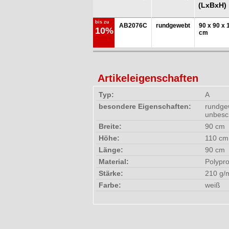
(LxBxH)
bis zu
AB2076C
rundgewebt
90 x 90 x 
10%
cm
Artikeleigenschaften
Typ:
A
besondere Eigenschaften:
rundgew
unbesc
Breite:
90 cm
Höhe:
110 cm
Länge:
90 cm
Material:
Polypro
Stärke:
210 g/
Farbe:
weiß