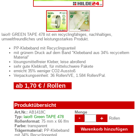
laio® GREEN TAPE 478 ist ein recyclingfähiges, nachhaltiges,
umweltfreundliches und leistungsstarkes Produkt.
PP-Klebeband mit Recyclingsanteil
mit grünem Druck auf dem Band "Klebeband aus 34% recyceltem
Material"
lösungsmittelfreier Kleber, leise abrollend
sehr gute Klebkraft, für mittelschwere Pakete
erreicht 35% weniger CO2-Ausstoß
Verpackungseinheit: 36 Rollen/VE, 1.584 Rollen/Pal.
ab 1,70 € / Rollen
Produktübersicht
Art.Nr.:
AB1418C
Menge
Typ:
laio® Green TAPE 478
-
+
Rollen
Rollenformat:
75 mm x 66 lfm
Farbe:
transparent
Warenkorb hinzufügen
Trägermaterial:
PP-Klebeband
mit 34% Recyclinganteil