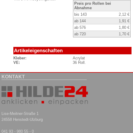
Preis pro Rollen bei
Abnahme
bis 143
2,12 €
ab 144
1,91 €
ab 576
1,80 €
ab 720
1,70 €
Artikeleigenschaften
Kleber:
Acrylat
VE:
36 Roll.
KONTAKT
Lise-Meitner-Straße 1
24558 Henstedt-Ulzburg
041 93 - 980 55 - 0