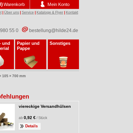
0)
Warenkorb
Mein Konto
t
|
Über uns
|
Service
|
Kataloge & Flyer
|
Kontakt
 980 55 0
bestellung@hilde24.de
- und
Papier und
Sonstiges
erial
Pappe
× 105 × 700 mm
fehlungen
viereckige Versandhülsen
0,92 €
ab
/ Stück
Details