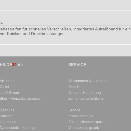
t.
lebestreifen für schnelles Verschließen, integriertes Aufreißband für e
 vor Knicken und Druckbelastungen
HILDE
24
.de
SERVICE
Aktuelles
Willkommen Neukunden
Outlet
Mein Konto
laio® Green
Versand & Lieferung
Blog – Verpackungswissen
Zahlungsmöglichkeiten
Über uns
Service
Karriere
Kontaktformular
Impressum
Pakete sicher verpacken
Datenschutzerklärung
Verpackungsgesetz