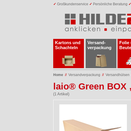
✓
Großkundenservice
✓
Persönliche Beratung
Kartons und
Versand­
Folie
Schachteln
verpackung
Beute
Home
//
Versand­verpackung
//
Versandhülsen
laio® Green BOX
(1 Artikel)