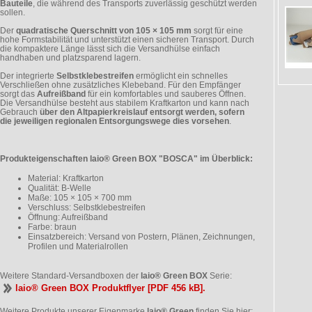
Bauteile
, die während des Transports zuverlässig geschützt werden
sollen.
Der
quadratische Querschnitt von 105 × 105 mm
sorgt für eine
hohe Formstabilität und unterstützt einen sicheren Transport. Durch
die kompaktere Länge lässt sich die Versandhülse einfach
handhaben und platzsparend lagern.
Der integrierte
Selbstklebestreifen
ermöglicht ein schnelles
Verschließen ohne zusätzliches Klebeband. Für den Empfänger
sorgt das
Aufreißband
für ein komfortables und sauberes Öffnen.
Die Versandhülse besteht aus stabilem Kraftkarton und kann nach
Gebrauch
über den Altpapierkreislauf entsorgt werden, sofern
die jeweiligen regionalen Entsorgungswege dies vorsehen
.
Produkteigenschaften laio® Green BOX "BOSCA" im Überblick:
Material: Kraftkarton
Qualität: B-Welle
Maße: 105 × 105 × 700 mm
Verschluss: Selbstklebestreifen
Öffnung: Aufreißband
Farbe: braun
Einsatzbereich: Versand von Postern, Plänen, Zeichnungen,
Profilen und Materialrollen
Weitere Standard-Versandboxen der
laio® Green BOX
Serie:
laio® Green BOX Produktflyer [PDF 456 kB].
Weitere Produkte unserer Eigenmarke
laio® Green
finden Sie hier: