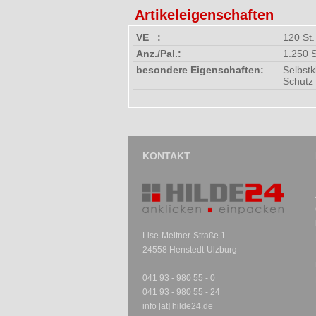
Artikeleigenschaften
VE :
120 St.
Anz./Pal.:
1.250 S
besondere Eigenschaften:
Selbstk
Schutz
KONTAKT
Lise-Meitner-Straße 1
24558 Henstedt-Ulzburg
041 93 - 980 55 - 0
041 93 - 980 55 - 24
info [at] hilde24.de