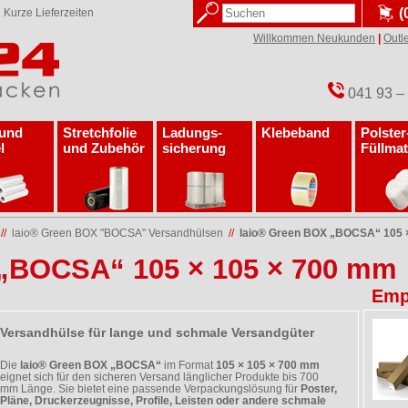
(
✓
Kurze Lieferzeiten
Willkommen Neukunden
|
Outle
041 93 –
 und
Stretchfolie
Ladungs­
Klebeband
Polster
l
und Zubehör
sicherung
Füllmat
//
laio® Green BOX "BOCSA" Versandhülsen
//
laio® Green BOX „BOCSA“ 105 
 „BOCSA“ 105 × 105 × 700 mm
Emp
Versandhülse für lange und schmale Versandgüter
Die
laio® Green BOX „BOCSA“
im Format
105 × 105 × 700 mm
eignet sich für den sicheren Versand länglicher Produkte bis 700
mm Länge. Sie bietet eine passende Verpackungslösung für
Poster,
Pläne, Druckerzeugnisse, Profile, Leisten oder andere schmale