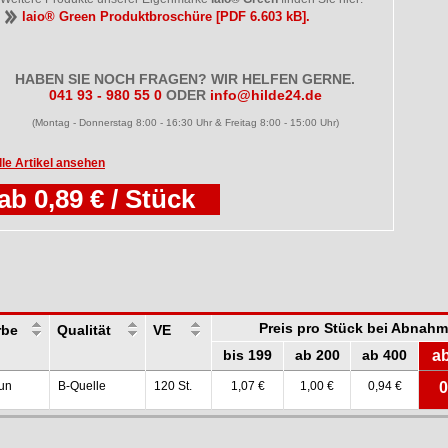
laio® Green Produktbroschüre [PDF 6.603 kB].
HABEN SIE NOCH FRAGEN? WIR HELFEN GERNE.
041 93 - 980 55 0
ODER
info@hilde24.de
(Montag - Donnerstag 8:00 - 16:30 Uhr & Freitag 8:00 - 15:00 Uhr)
lle Artikel ansehen
ab 0,89 € / Stück
Preis pro Stück bei Abnah
rbe
Qualität
VE
bis 199
ab 200
ab 400
a
un
B-Quelle
120 St.
1,07 €
1,00 €
0,94 €
0