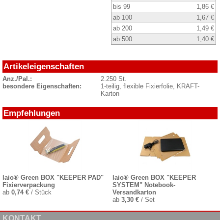
bis 99
1,86 €
ab 100
1,67 €
ab 200
1,49 €
ab 500
1,40 €
Artikeleigenschaften
Anz./Pal.:
2.250 St.
besondere Eigenschaften:
1-teilig, flexible Fixierfolie, KRAFT-
Karton
Empfehlungen
laio® Green BOX "KEEPER PAD"
laio® Green BOX "KEEPER
Fixierverpackung
SYSTEM" Notebook-
ab
0,74 €
/ Stück
Versandkarton
ab
3,30 €
/ Set
KONTAKT