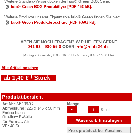
Weitere Standard-Versandboxen der
laio® Green BOX
Serie:
laio® Green BOX Produktflyer [PDF 456 kB].
Weitere Produkte unserer Eigenmarke
laio® Green
finden Sie hier:
laio® Green Produktbroschüre [PDF 6.603 kB].
HABEN SIE NOCH FRAGEN? WIR HELFEN GERNE.
041 93 - 980 55 0
ODER
info@hilde24.de
(Montag - Donnerstag 8:00 - 16:30 Uhr & Freitag 8:00 - 15:00 Uhr)
Alle Artikel ansehen
ab 1,40 € / Stück
Produktübersicht
Art.Nr.:
AB1967G
Menge
Abmessung:
225 x 145 x 50 mm
-
+
Stück
Farbe:
braun
Qualität:
B-Welle
Warenkorb hinzufügen
für Format:
A5
VE:
40 St.
Preis pro Stück bei Abnahme